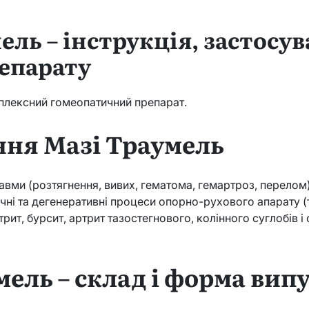
ель – інструкція, застосув
епарату
плексний гомеопатичний препарат.
ння Мазі Траумель
равми (розтягнення, вивих, гематома, гемартроз, перелом)
чні та дегенеративні процеси опорно-рухового апарату (т
ит, бурсит, артрит тазостегнового, колінного суглобів і с
ель – склад і форма вип