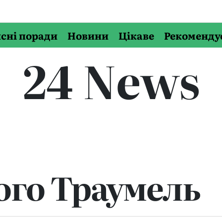
сні поради
Новини
Цікаве
Рекоменду
24 News
ого Траумель