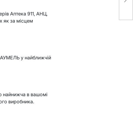
кл
он
рів Аптека 911, АНЦ,
х як за місцем
ТРАУМЕЛЬ у найближчій
но найнижча в вашомі
аного виробника.