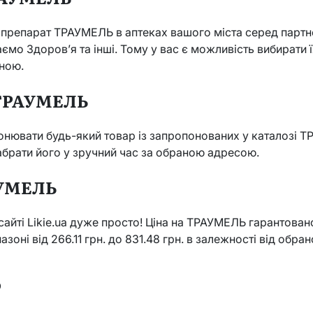
препарат ТРАУМЕЛЬ в аптеках вашого міста серед партне
о Здоров’я та інші. Тому у вас є можливість вибирати ї
іною.
ТРАУМЕЛЬ
ронювати будь-який товар із запропонованих у каталозі 
забрати його у зручний час за обраною адресою.
АУМЕЛЬ
айті Likie.ua дуже просто! Ціна на ТРАУМЕЛЬ гарантова
пазоні від 266.11 грн. до 831.48 грн. в залежності від обр
Ь