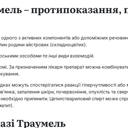
мель – протипоказання, 
 одного з активних компонентів або допоміжних речовин,
лин родини айстрових (складноцвітих).
рськими засобами та інші види взаємодій.
омі. За призначенням лікаря препарат можна комбінуват
ікування.
ках можуть спостерігатися реакції гіперчутливості або мі
в’янка, запалення шкіри, почервоніння, опухлість та свер
 необхідно припинити. Цетилстеариловий спирт може спри
атит).
азі Траумель