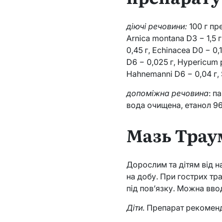
діючі речовини:
100 г пре
Arnica montana D3 − 1,5 г,
0,45 г, Echinacea D0 − 0,
D6 − 0,025 г, Hypericum pe
Hahnemanni D6 − 0,04 г, 
допоміжна речовина
: п
вода очищена, етанол 9
Мазь Трау
Дорослим та дітям від 
на добу. При гострих тр
під пов’язку. Можна вв
Діти.
Препарат рекомендо