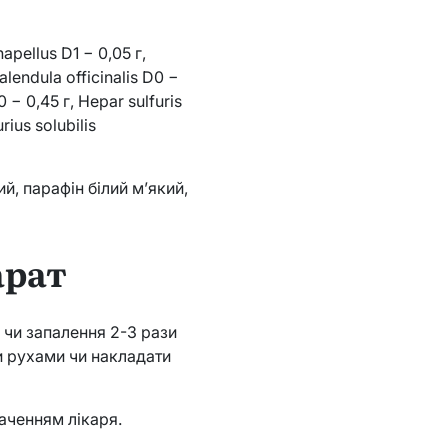
apellus D1 − 0,05 г,
alendula officinalis D0 −
 − 0,45 г, Hepar sulfuris
rius solubilis
й, парафін білий м’який,
арат
 чи запалення 2-3 рази
и рухами чи накладати
аченням лікаря.