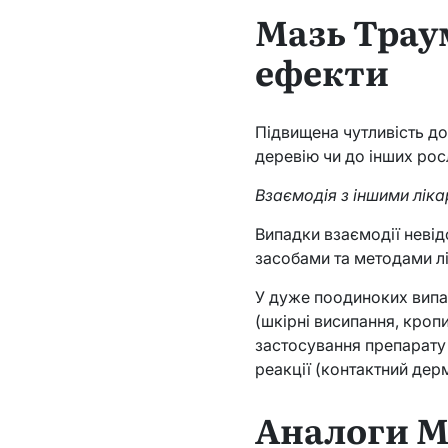
Мазь Трау
ефекти
Підвищена чутливість до
деревію чи до інших рос
Взаємодія з іншими ліка
Випадки взаємодії невід
засобами та методами л
У дуже поодиноких випад
(шкірні висипання, кропи
застосування препарату
реакції (контактний дерм
Аналоги М