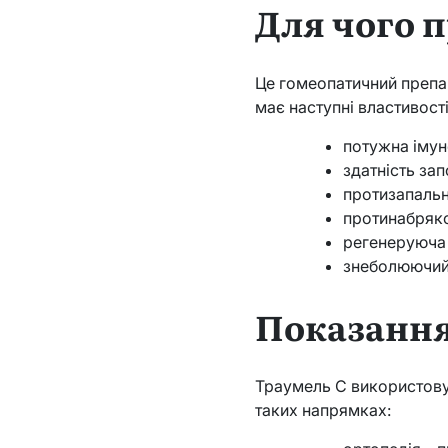
Для чого 
Це гомеопатичний препар
має наступні властивості
потужна імун
здатність за
протизапальн
протинабряко
регенеруюча 
знеболюючий 
Показанн
Траумель С використовує
таких напрямках: