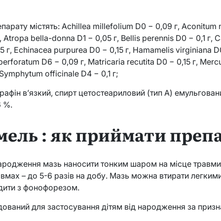
парату містять: Achillea millefolium D0 − 0,09 г, Aconitum n
 Atropa bella-donna D1 − 0,05 г, Bellis perennis D0 − 0,1 г, C
15 г, Echinacea purpurea D0 − 0,15 г, Hamamelis virginiana D0
rforatum D6 − 0,09 г, Matricaria recutita D0 − 0,15 г, Mercu
Symphytum officinale D4 − 0,1 г;
арафін в’язкий, спирт цетостеариловий (тип А) емульговани
6 %.
мель : як приймати преп
народження мазь наносити тонким шаром на місце травми
авмах – до 5-6 разів на добу. Мазь можна втирати легким
одити з фонофорезом.
ваний для застосування дітям від народження за призн