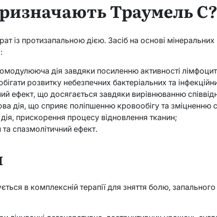
призначають Траумель С
ат із протизапальною дією. Засіб на основі мінеральних
:
омодулююча дія завдяки посиленню активності лімфоцит
побігати розвитку небезпечних бактеріальних та інфекційн
ий ефект, що досягається завдяки вирівнюванню співвідн
ва дія, що сприяє поліпшенню кровообігу та зміцненню с
дія, прискорення процесу відновлення тканин;
та спазмолітичний ефект.
я
ться в комплексній терапії для зняття болю, запального