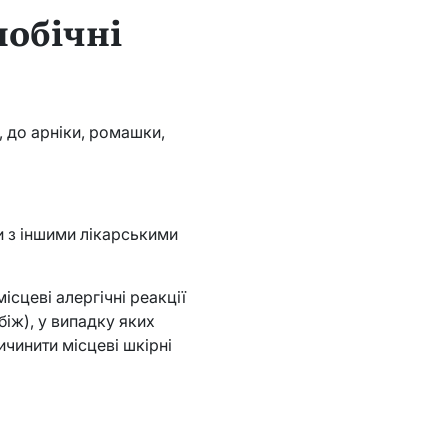
побічні
 до арніки, ромашки,
и з іншими лікарськими
сцеві алергічні реакції
біж), у випадку яких
чинити місцеві шкірні