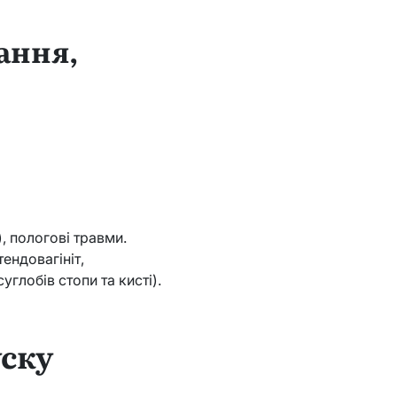
ання,
, пологові травми.
ендовагініт,
углобів стопи та кисті).
уску