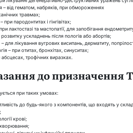
при лікуванні дегенеративно-деструктивних уражень сугл
я – від гематом, набряків, при обмороженнях
ханічних травмах;
– при пародонтитах і гінгівітах;
 при лактостазі та мастопатії, для запобігання ендометрит
 розвитку ускладнень після пологів або абортів;
 – для лікування вугрових висипань, дерматиту, попрілос
ія – при отитах, бронхітах, синуситах;
и абсцесах, трофічних виразках.
зання до призначення Т
ується при таких умовах:
тливість до будь-якого з компонентів, що входять у скла
;
ології крові;
ахворювання;