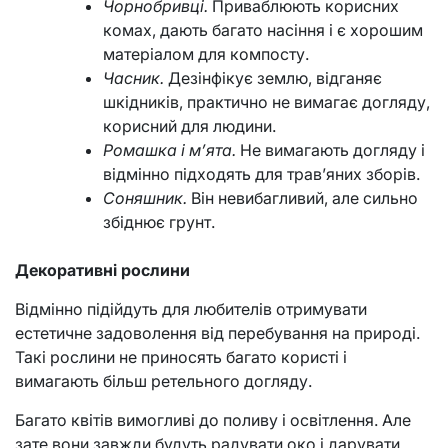
Чорнобривці.
Приваблюють корисних
комах, дають багато насіння і є хорошим
матеріалом для компосту.
Часник.
Дезінфікує землю, відганяє
шкідників, практично не вимагає догляду,
корисний для людини.
Ромашка і м’ята.
Не вимагають догляду і
відмінно підходять для трав’яних зборів.
Соняшник.
Він невибагливий, але сильно
збіднює грунт.
Декоративні рослини
Відмінно підійдуть для любителів отримувати
естетичне задоволення від перебування на природі.
Такі рослини не приносять багато користі і
вимагають більш ретельного догляду.
Багато квітів вимогливі до поливу і освітлення. Але
зате вони завжди будуть радувати око і дарувати