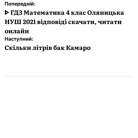
Навігація
Попередній:
записів
ᐈ ГДЗ Математика 4 клас Оляницька
НУШ 2021 відповіді скачати, читати
онлайн
Наступний:
Скільки літрів бак Камаро