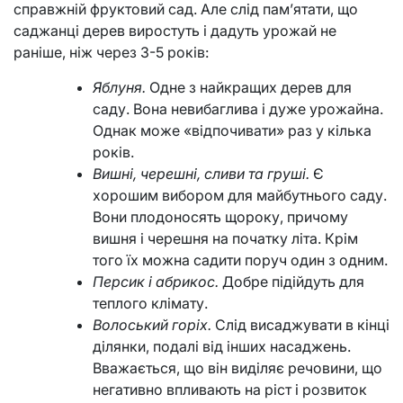
справжній фруктовий сад. Але слід пам’ятати, що
саджанці дерев виростуть і дадуть урожай не
раніше, ніж через 3-5 років:
Яблуня.
Одне з найкращих дерев для
саду. Вона невибаглива і дуже урожайна.
Однак може «відпочивати» раз у кілька
років.
Вишні, черешні, сливи та груші.
Є
хорошим вибором для майбутнього саду.
Вони плодоносять щороку, причому
вишня і черешня на початку літа. Крім
того їх можна садити поруч один з одним.
Персик і абрикос.
Добре підійдуть для
теплого клімату.
Волоський горіх.
Слід висаджувати в кінці
ділянки, подалі від інших насаджень.
Вважається, що він виділяє речовини, що
негативно впливають на ріст і розвиток