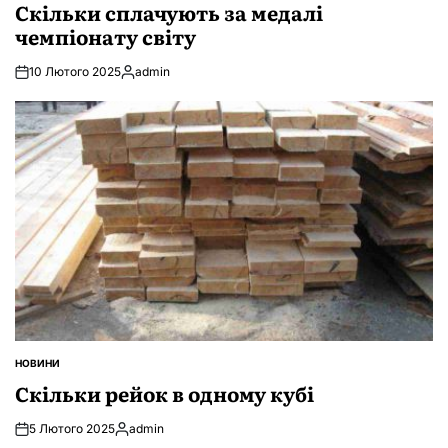
У
Скільки сплачують за медалі
чемпіонату світу
10 Лютого 2025
admin
Опубліковано
НОВИНИ
ОПУБЛІКУВАТИ
У
Скільки рейок в одному кубі
5 Лютого 2025
admin
Опубліковано