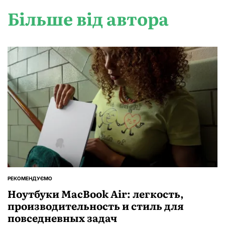
Більше від автора
РЕКОМЕНДУЄМО
ОПУБЛІКУВАТИ
У
Ноутбуки MacBook Air: легкость,
производительность и стиль для
повседневных задач