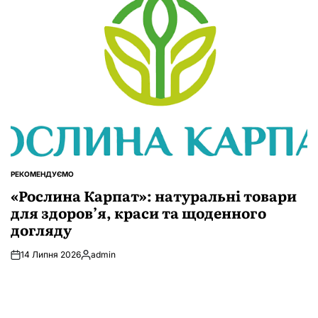
РЕКОМЕНДУЄМО
ОПУБЛІКУВАТИ
У
«Рослина Карпат»: натуральні товари
для здоров’я, краси та щоденного
догляду
14 Липня 2026
admin
Опубліковано