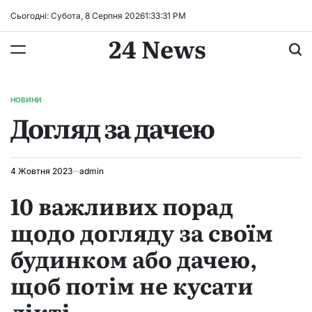
Перейти
Сьогодні: Субота, 8 Серпня 2026
1
:
33
:
32
PM
до
24 News
вмісту
НОВИНИ
ОПУБЛІКУВАТИ
Догляд за дачею
У
4 Жовтня 2023
admin
10 важливих порад
щодо догляду за своїм
будинком або дачею,
щоб потім не кусати
лікті