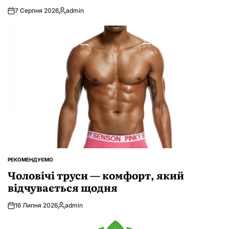
7 Серпня 2026
admin
Опубліковано
РЕКОМЕНДУЄМО
ОПУБЛІКУВАТИ
У
Чоловічі труси — комфорт, який
відчувається щодня
16 Липня 2026
admin
Опубліковано