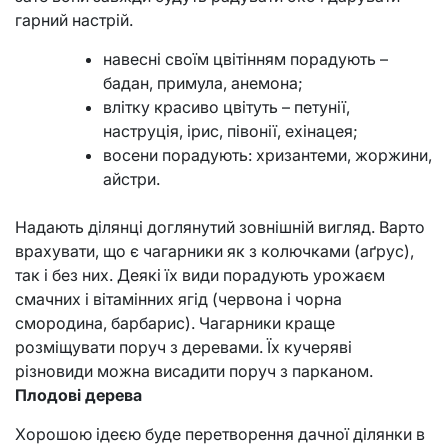
гарний настрій.
навесні своїм цвітінням порадують –
бадан, примула, анемона;
влітку красиво цвітуть – петунії,
наструція, ірис, півонії, ехінацея;
восени порадують: хризантеми, жоржини,
айстри.
Надають ділянці доглянутий зовнішній вигляд. Варто
врахувати, що є чагарники як з колючками (аґрус),
так і без них. Деякі їх види порадують урожаєм
смачних і вітамінних ягід (червона і чорна
смородина, барбарис). Чагарники краще
розміщувати поруч з деревами. Їх кучеряві
різновиди можна висадити поруч з парканом.
Плодові дерева
Хорошою ідеєю буде перетворення дачної ділянки в