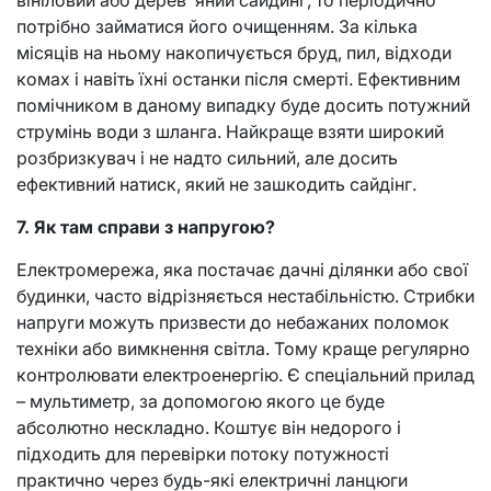
потрібно займатися його очищенням. За кілька
місяців на ньому накопичується бруд, пил, відходи
комах і навіть їхні останки після смерті. Ефективним
помічником в даному випадку буде досить потужний
струмінь води з шланга. Найкраще взяти широкий
розбризкувач і не надто сильний, але досить
ефективний натиск, який не зашкодить сайдінг.
7. Як там справи з напругою?
Електромережа, яка постачає дачні ділянки або свої
будинки, часто відрізняється нестабільністю. Стрибки
напруги можуть призвести до небажаних поломок
техніки або вимкнення світла. Тому краще регулярно
контролювати електроенергію. Є спеціальний прилад
– мультиметр, за допомогою якого це буде
абсолютно нескладно. Коштує він недорого і
підходить для перевірки потоку потужності
практично через будь-які електричні ланцюги