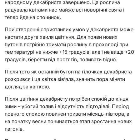
народному декабриста завершено. Ця рослина
радувала квітами нас майже всі новорічні свята і
тепер йде на спочинок.
При створенні сприятливих умов у декабриста може
настати друга хвиля цвітіння. Для появи нових
бутонів потрібно тримати рослину в прохолоді при
температурі не нижче +15 градусів, але і не вище +20
градусів, берегти від протягів, поливати бідно.
Після того як останній бутон на гілочках декабриста
розкрився і ця квітка зів’яла, значить пора міняти
догляд за квіткою.
Після цвітіння декабристу потрібен спокій до кінця
зими – убогий полив і відсутність підгодівлі. Період
повного спокою повинен тривати місяць-півтора, а
на початку весни починається етап зростання нових
пагонів.