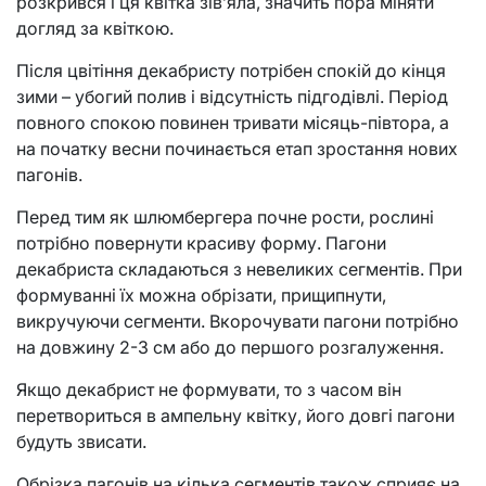
розкрився і ця квітка зів’яла, значить пора міняти
догляд за квіткою.
Після цвітіння декабристу потрібен спокій до кінця
зими – убогий полив і відсутність підгодівлі. Період
повного спокою повинен тривати місяць-півтора, а
на початку весни починається етап зростання нових
пагонів.
Перед тим як шлюмбергера почне рости, рослині
потрібно повернути красиву форму. Пагони
декабриста складаються з невеликих сегментів. При
формуванні їх можна обрізати, прищипнути,
викручуючи сегменти. Вкорочувати пагони потрібно
на довжину 2-3 см або до першого розгалуження.
Якщо декабрист не формувати, то з часом він
перетвориться в ампельну квітку, його довгі пагони
будуть звисати.
Обрізка пагонів на кілька сегментів також сприяє на