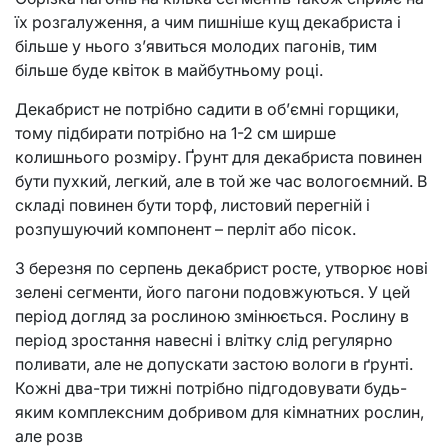
їх розгалуження, а чим пишніше кущ декабриста і
більше у нього з’явиться молодих пагонів, тим
більше буде квіток в майбутньому році.
Декабрист не потрібно садити в об’ємні горщики,
тому підбирати потрібно на 1-2 см ширше
колишнього розміру. Ґрунт для декабриста повинен
бути пухкий, легкий, але в той же час вологоємний. В
складі повинен бути торф, листовий перегній і
розпушуючий компонент – перліт або пісок.
З березня по серпень декабрист росте, утворює нові
зелені сегменти, його пагони подовжуються. У цей
період догляд за рослиною змінюється. Рослину в
період зростання навесні і влітку слід регулярно
поливати, але не допускати застою вологи в ґрунті.
Кожні два-три тижні потрібно підгодовувати будь-
яким комплексним добривом для кімнатних рослин,
але розв