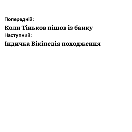
Навігація
Попередній:
записів
Коли Тіньков пішов із банку
Наступний:
Індичка Вікіпедія походження