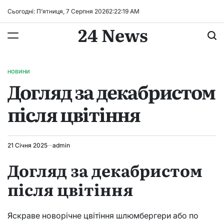
Перейти
Сьогодні: П’ятниця, 7 Серпня 2026
2
:
22
:
19
AM
до
24 News
вмісту
НОВИНИ
ОПУБЛІКУВАТИ
Догляд за декабристом
У
після цвітіння
21 Січня 2025
admin
Догляд за декабристом
після цвітіння
Яскраве новорічне цвітіння шлюмбергери або по