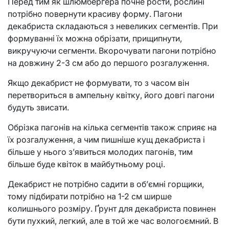
Перед тим як шлюмбергера почне рости, рослині
потрібно повернути красиву форму. Пагони
декабриста складаються з невеликих сегментів. При
формуванні їх можна обрізати, прищипнути,
викручуючи сегменти. Вкорочувати пагони потрібно
на довжину 2-3 см або до першого розгалуження.
Якщо декабрист не формувати, то з часом він
перетвориться в ампельну квітку, його довгі пагони
будуть звисати.
Обрізка пагонів на кілька сегментів також сприяє на
їх розгалуження, а чим пишніше кущ декабриста і
більше у нього з’явиться молодих пагонів, тим
більше буде квіток в майбутньому році.
Декабрист не потрібно садити в об’ємні горщики,
тому підбирати потрібно на 1-2 см ширше
колишнього розміру. Ґрунт для декабриста повинен
бути пухкий, легкий, але в той же час вологоємний. В