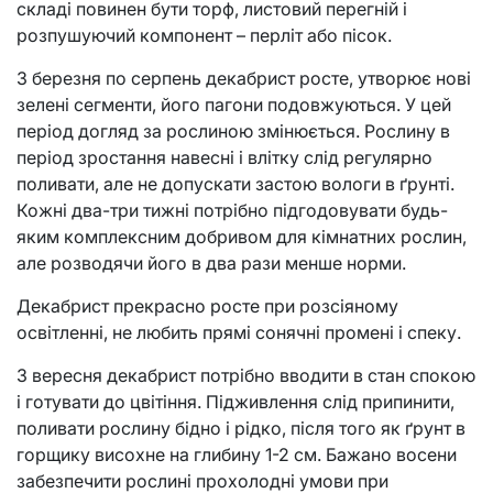
складі повинен бути торф, листовий перегній і
розпушуючий компонент – перліт або пісок.
З березня по серпень декабрист росте, утворює нові
зелені сегменти, його пагони подовжуються. У цей
період догляд за рослиною змінюється. Рослину в
період зростання навесні і влітку слід регулярно
поливати, але не допускати застою вологи в ґрунті.
Кожні два-три тижні потрібно підгодовувати будь-
яким комплексним добривом для кімнатних рослин,
але розводячи його в два рази менше норми.
Декабрист прекрасно росте при розсіяному
освітленні, не любить прямі сонячні промені і спеку.
З вересня декабрист потрібно вводити в стан спокою
і готувати до цвітіння. Підживлення слід припинити,
поливати рослину бідно і рідко, після того як ґрунт в
горщику висохне на глибину 1-2 см. Бажано восени
забезпечити рослині прохолодні умови при