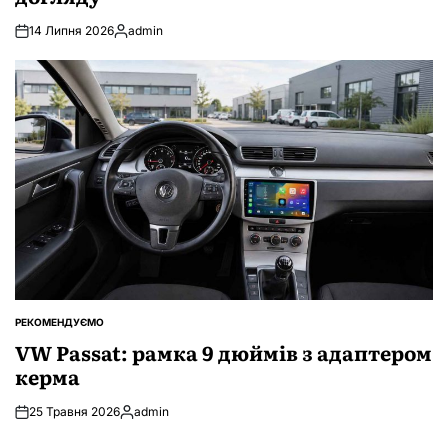
14 Липня 2026
admin
Опубліковано
РЕКОМЕНДУЄМО
ОПУБЛІКУВАТИ
У
VW Passat: рамка 9 дюймів з адаптером
керма
25 Травня 2026
admin
Опубліковано