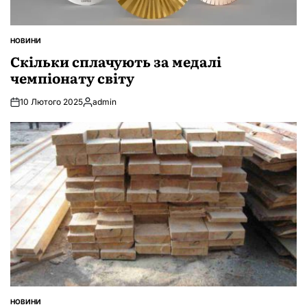
НОВИНИ
ОПУБЛІКУВАТИ
У
Скільки сплачують за медалі
чемпіонату світу
10 Лютого 2025
admin
Опубліковано
НОВИНИ
ОПУБЛІКУВАТИ