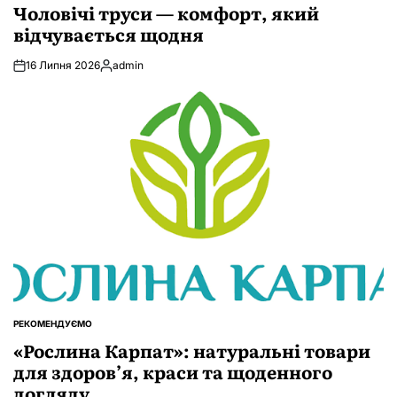
У
Чоловічі труси — комфорт, який
відчувається щодня
16 Липня 2026
admin
Опубліковано
РЕКОМЕНДУЄМО
ОПУБЛІКУВАТИ
У
«Рослина Карпат»: натуральні товари
для здоров’я, краси та щоденного
догляду