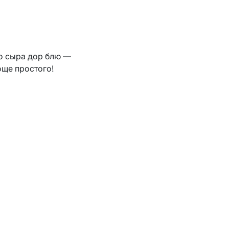
о сыра дор блю —
още простого!