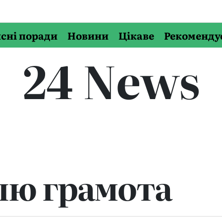
сні поради
Новини
Цікаве
Рекоменду
24 News
лю грамота