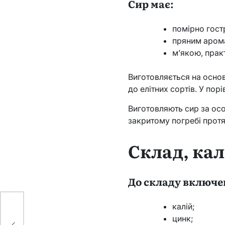
Сир має:
помірно гос
пряним аром
м’якою, прак
Виготовляється на осно
до елітних сортів. У пор
Виготовляють сир за осо
закритому погребі протя
Склад, кал
До складу включе
калій;
18
цинк;