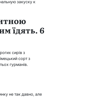
нальную закуску к
китною
им їдять. 6
рогих сирів з
імецький сорт з
тьох гурманів.
инку не так давно, але