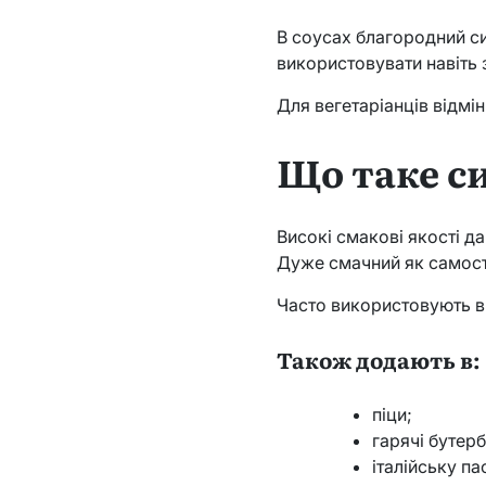
В соусах благородний с
використовувати навіть 
Для вегетаріанців відмі
Що таке с
Високі смакові якості д
Дуже смачний як самості
Часто використовують в 
Також додають в:
піци;
гарячі бутер
італійську па