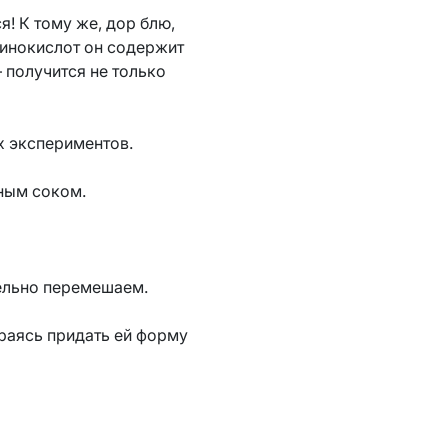
! К тому же, дор блю,
минокислот он содержит
 получится не только
х экспериментов.
ным соком.
ельно перемешаем.
раясь придать ей форму