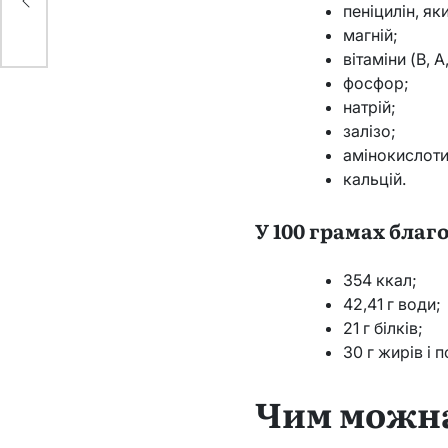
н
пеніцилін, я
магній;
вітаміни (В, А,
фосфор;
натрій;
залізо;
амінокислоти
кальцій.
У 100 грамах благ
354 ккал;
42,41 г води;
21 г білків;
30 г жирів і 
Чим можна