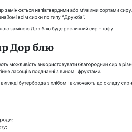
ир замінюється напівтвердими або м’якими сортами сир
знайомі всім сирки по типу “Дружба”.
нною заміною Дор блю буде рослинний сир – тофу.
ир Дор блю
ають можливість використовувати благородний сир в різн
йне ласощі в поєднанні з вином і фруктами.
вигляді бутерброда з хлібом і включають до складу сирн
броди;
сту;