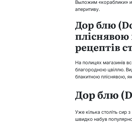
Выложим «кораблики» из
аперитиву.
Дор блю (D
пліснявою к
рецептів с
На полицях магазинів вс
благородною цвіллю. Вид
блакитною пліснявою, як
Дор блю (D
Уже кілька століть сир з
швидко набув популярно