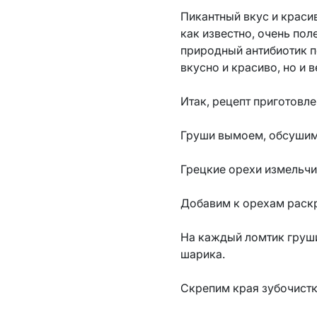
Пикантный вкус и краси
как известно, очень по
природный антибиотик п
вкусно и красиво, но и 
Итак, рецепт приготовл
Груши вымоем, обсушим
Грецкие орехи измельчи
Добавим к орехам раск
На каждый ломтик груш
шарика.
Скрепим края зубочист