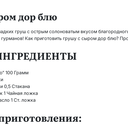
ром дор блю
ладких груш с острым солоноватым вкусом благородног
 гурманов! Как приготовить грушу с сыром дор блю? Пр
 ИНГРЕДИЕНТЫ
ю” 100 Грамм
ки
и 0,5 Стакана
к 1 Чайная ложка
сло 1 Ст. ложка
приготовления: