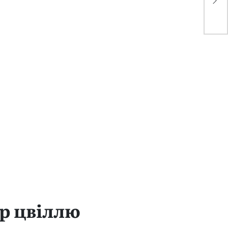
со
р цвіллю