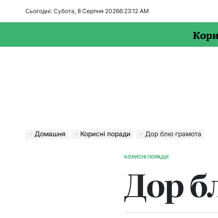
Перейти
Сьогодні: Субота, 8 Серпня 2026
6
:
23
:
13
AM
до
вмісту
Кори
Домашня
Корисні поради
Дор блю грамота
КОРИСНІ ПОРАДИ
ОПУБЛІКУВАТИ
Дор б
У