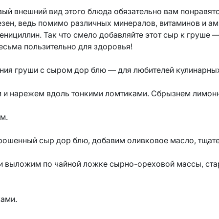
вый внешний вид этого блюда обязательно вам понравятся
лезен, ведь помимо различных минералов, витаминов и а
енициллин. Так что смело добавляйте этот сыр к груше —
весьма пользительно для здоровья!
ения груши с сыром дор блю — для любителей кулинарны
 и нарежем вдоль тонкими ломтиками. Сбрызнем лимон
м.
рошенный сыр дор блю, добавим оливковое масло, тщат
и выложим по чайной ложке сырно-ореховой массы, ста
ками.