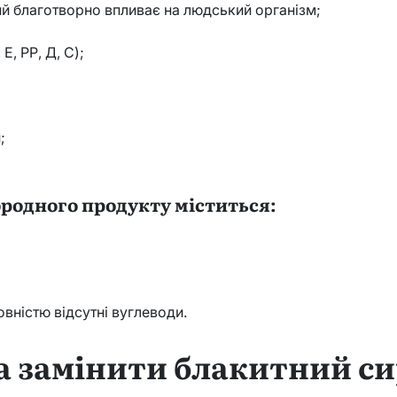
кий благотворно впливає на людський організм;
 Е, РР, Д, С);
;
ородного продукту міститься:
повністю відсутні вуглеводи.
 замінити блакитний си