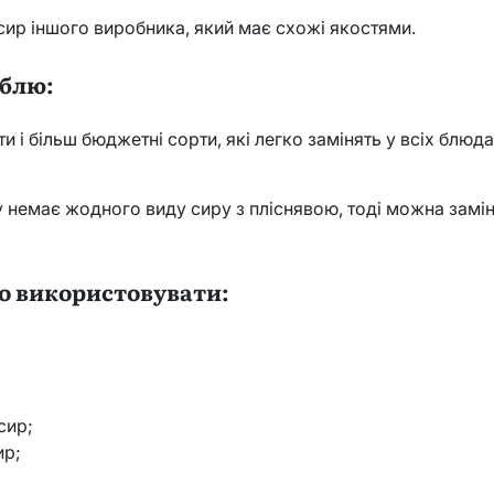
сир іншого виробника, який має схожі якостями.
рблю:
и і більш бюджетні сорти, які легко замінять у всіх блюд
 немає жодного виду сиру з пліснявою, тоді можна заміни
о використовувати:
сир;
ир;