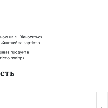
ою цвілі. Відноситься
рийнятний за вартістю.
ріває продукт в
істю повітря.
ість
Ск