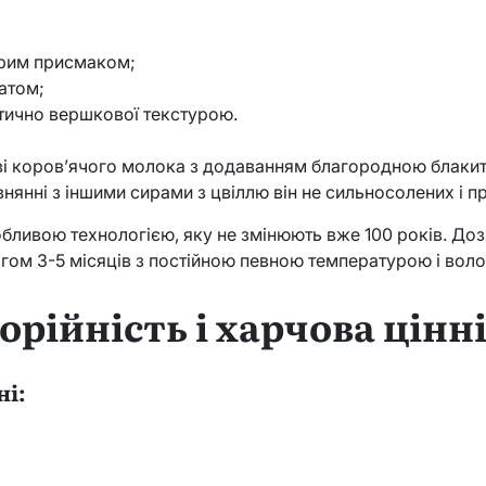
трим присмаком;
атом;
тично вершкової текстурою.
ві коров’ячого молока з додаванням благородною блакитн
івнянні з іншими сирами з цвіллю він не сильносолених і п
бливою технологією, яку не змінюють вже 100 років. Доз
гом 3-5 місяців з постійною певною температурою і волог
орійність і харчова цінн
ні: