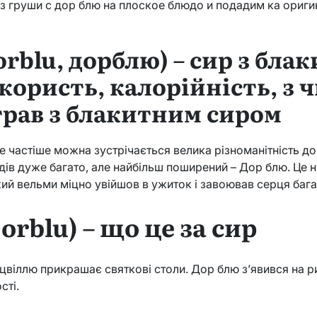
 груши с дор блю на плоское блюдо и подадим ка ориги
orblu, дорблю) – сир з бла
ористь, калорійність, з ч
трав з блакитним сиром
е частіше можна зустрічається велика різноманітність до
ів дуже багато, але найбільш поширений – Дор блю. Це н
ий вельми міцно увійшов в ужиток і завоював серця бага
orblu) – що це за сир
 цвіллю прикрашає святкові столи. Дор блю з’явився на р
сті.