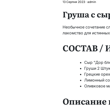
13 Серпня 2023
admin
Груша с сы
Необычное сочетание с
лакомство для истинных
СОСТАВ /
Сыр “Дор бл
Груши 2 Шту
Грецкие орех
Лимонный со
Оливковое ма
Описание 