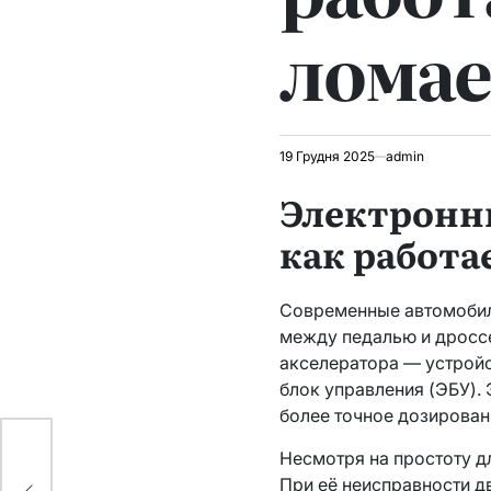
ломае
19 Грудня 2025
admin
Электронн
как работа
Современные автомобили
между педалью и дросс
акселератора — устройс
блок управления (ЭБУ). 
более точное дозирован
ня
Несмотря на простоту д
и
При её неисправности д