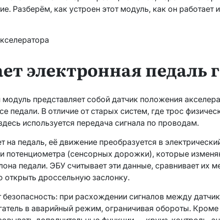
ие. Разберём, как устроен этот модуль, как он работает 
ает электронная педаль г
модуль представляет собой датчик положения акселера
е педали. В отличие от старых систем, где трос физичес
здесь используется передача сигнала по проводам.
т на педаль, её движение преобразуется в электрический
и потенциометра (сенсорных дорожки), которые изменя
лона педали. ЭБУ считывает эти данные, сравнивает их 
о открыть дроссельную заслонку.
 безопасность: при расхождении сигналов между датчи
гатель в аварийный режим, ограничивая обороты. Кроме 
изовывать дополнительные функции — круиз-контроль, 