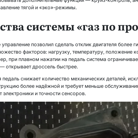
равление тягой и «эко»-режимы.
тва системы «газ по пр
 управление позволил сделать отклик двигателя более 
ожество факторов: нагрузку, температуру, положение к
ер, при плавном нажатии на педаль система ограничивае
 — открывает дроссель быстрее.
я педаль снижает количество механических деталей, иск
струкцию более надёжной и требует меньше обслуживани
т электроники и точности сенсоров.