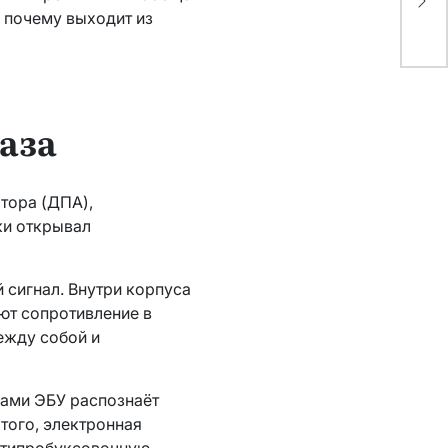
в 
и почему выходит из
аза
тора (ДПА),
ки открывал
 сигнал. Внутри корпуса
ют сопротивление в
между собой и
ками ЭБУ распознаёт
того, электронная
антипробуксовочную