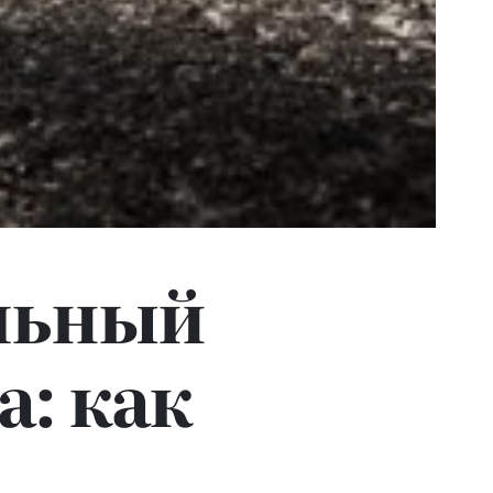
льный
а: как