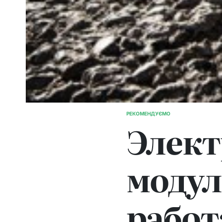
РЕКОМЕНДУЄМО
ОПУБЛІКУВАТИ
Элек
У
модул
работ