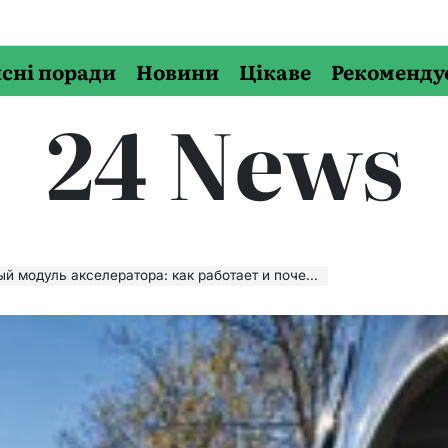
сні поради
Новини
Цікаве
Рекоменду
24 News
дуль акселератора: как работает и почему ломается