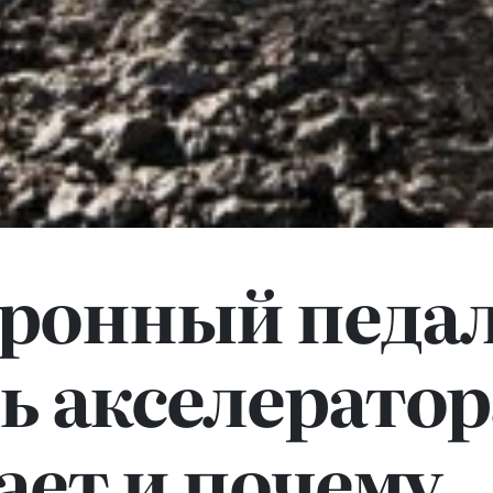
тронный педа
ь акселератор
ает и почему