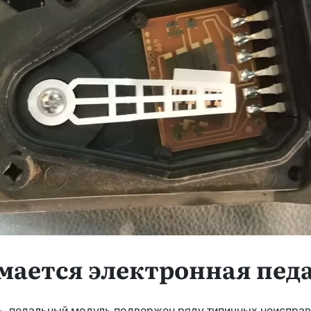
мается электронная пед
, педальный модуль подвержен ряду типичных неисправ