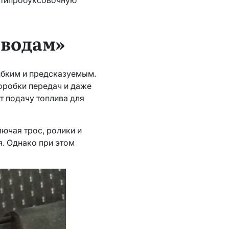
оводам»
гибким и предсказуемым.
оробки передач и даже
т подачу топлива для
лючая трос, ролики и
я. Однако при этом