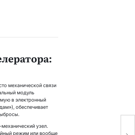
лератора:
сто механической связи
дальный модуль
ямую в электронный
одам»), обеспечивает
выбросы.
-механический узел.
Як
рийный режим или вообще