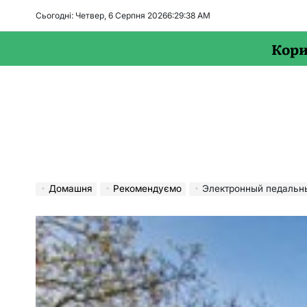
Перейти
Сьогодні: Четвер, 6 Серпня 2026
6
:
29
:
40
AM
до
вмісту
Кори
Домашня
Рекомендуємо
Электронный педальный мо