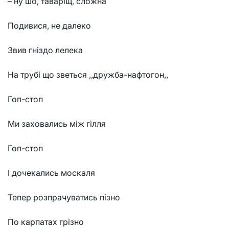
– ну шо, таваріщ, сложна
Подивися, не далеко
Звив гніздо лелека
На трубі що зветься ,,дружба-нафтогон,,
Гоп-стоп
Ми заховались між гілля
Гоп-стоп
І дочекались москаля
Тепер розпрачуватись пізно
По карпатах грізно