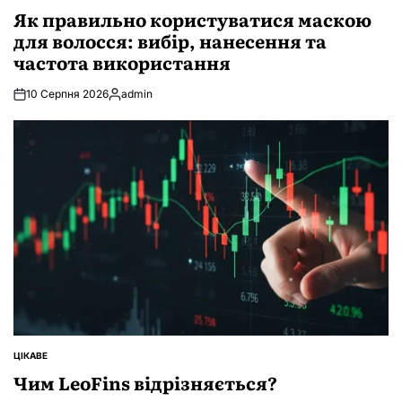
У
Як правильно користуватися маскою
для волосся: вибір, нанесення та
частота використання
10 Серпня 2026
admin
Опубліковано
ЦІКАВЕ
ОПУБЛІКУВАТИ
У
Чим LeoFins відрізняється?