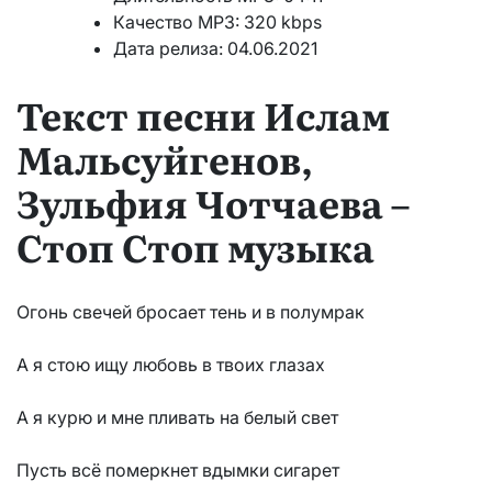
Качество MP3: 320 kbps
Дата релиза: 04.06.2021
Текст песни Ислам
Мальсуйгенов,
Зульфия Чотчаева –
Стоп Стоп музыка
Огонь свечей бросает тень и в полумрак
А я стою ищу любовь в твоих глазах
А я курю и мне пливать на белый свет
Пусть всё померкнет вдымки сигарет