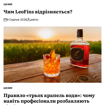
ЦІКАВЕ
ОПУБЛІКУВАТИ
У
Чим LeoFins відрізняється?
9 Серпня 2026
admin
Опубліковано
ЦІКАВЕ
ОПУБЛІКУВАТИ
У
Правило «трьох крапель води»: чому
навіть професіонали розбавляють