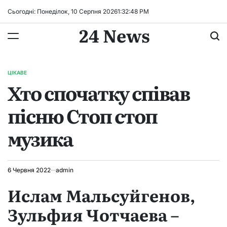
Перейти
Сьогодні: Понеділок, 10 Серпня 2026
1
:
32
:
49
PM
до
24 News
вмісту
ЦІКАВЕ
ОПУБЛІКУВАТИ
Хто спочатку співав
У
пісню Стоп стоп
музика
6 Червня 2022
admin
Ислам Мальсуйгенов,
Зульфия Чотчаева –