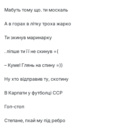
Мабуть тому що. ти москаль
А в горах в літку троха жарко
Ти зкинув маринарку
. ліпше ти її не скинув =(
– Куме! Глянь на спину =))
Ну хто відправив ту, скотину
В Карпати у футболці ССР
Гоп-стоп
Степане, пхай му під ребро