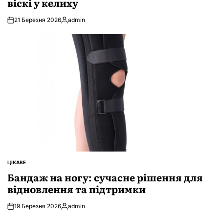
віскі у келиху
21 Березня 2026
admin
Опубліковано
ЦІКАВЕ
ОПУБЛІКУВАТИ
У
Бандаж на ногу: сучасне рішення для
відновлення та підтримки
19 Березня 2026
admin
Опубліковано