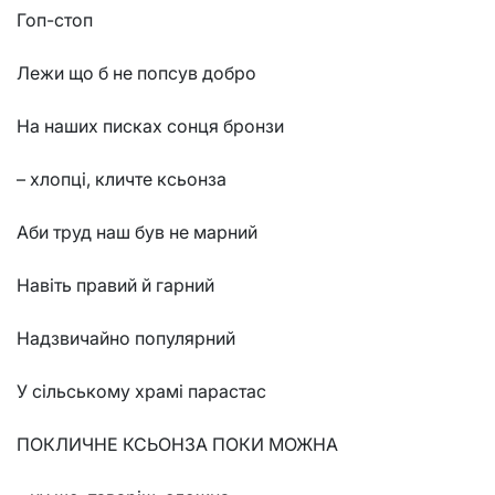
Гоп-стоп
Лежи що б не попсув добро
На наших писках сонця бронзи
– хлопці, кличте ксьонза
Аби труд наш був не марний
Навіть правий й гарний
Надзвичайно популярний
У сільському храмі парастас
ПОКЛИЧНЕ КСЬОНЗА ПОКИ МОЖНА