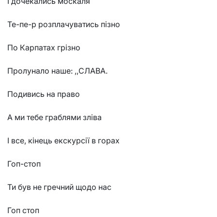
І дочекались москаля
Те-пе-р розплачуватись пізно
По Карпатах грізно
Пролунало наше: ,,СЛАВА.
Подивись на право
А ми тебе граблями зліва
І все, кінець екскурсії в горах
Гоп-стоп
Ти був не гречний щодо нас
Гоп стоп