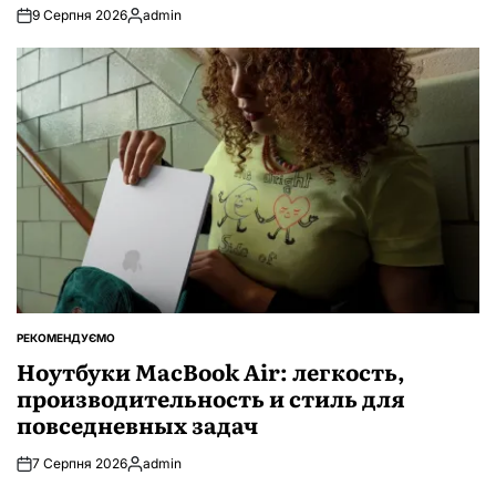
9 Серпня 2026
admin
Опубліковано
РЕКОМЕНДУЄМО
ОПУБЛІКУВАТИ
У
Ноутбуки MacBook Air: легкость,
производительность и стиль для
повседневных задач
7 Серпня 2026
admin
Опубліковано