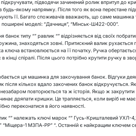
 підкручувати, підводячи зачинений ролик впритул до кр
 будь-якому напрямку. Після того як вона перестане під
учують її. Багато споживачів вважають, що саме машинка 
 поширені моделі: “Дачниця”, “Мінськ-Ш422-000”.
банок типу “” равлик “” відрізняється від своїх побратим
ружина, знаходяться зовні. Притискний валик рухається п
а ключа встановлюється на її початку. Ручка обертаєть
 в кінці спіралі. Після цього потрібно крутити ручку в зво
бається ця машинка для закочування банок. Відгуки дея
ик після кількох вдало закочених банок відкручується. Я
 незабаром повторюється та ж історія. Якщо ж закрутити
очинає дряпати кришки. Це трапляється, коли виріб не має
рібно переконатися в його наявності.
лик “” належать ключі марок “” Гусь-Кришталевий УХЛ-4,
“,” “Міщера-1 МЗПА-РР” “. Останній є найкращим ключем се