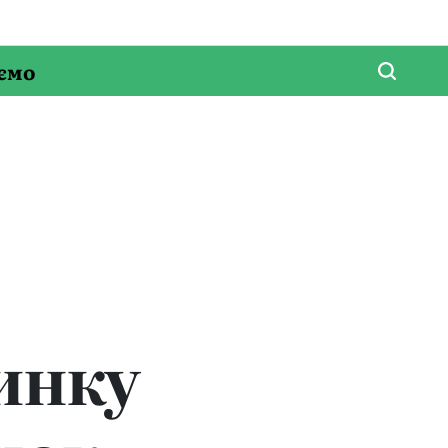
ємо
инку