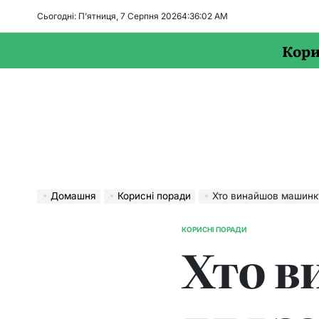
Перейти
Сьогодні: П’ятниця, 7 Серпня 2026
4
:
36
:
03
AM
до
вмісту
Кори
Домашня
Корисні поради
Хто винайшов машинк
КОРИСНІ ПОРАДИ
ОПУБЛІКУВАТИ
Хто 
У