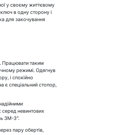
ної у своєму життєвому
 ключ в одну сторону і
нка для закочування
. Працювати таким
ичному режимі. Одягнув
ру, і спокійно
а є спеціальний стопор,
 надійними
к серед невинтових
ь ЗМ-3”.
ерез пару обертів,