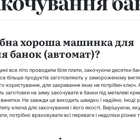
акочування ба
ібна хороша машинка для
я банок (автомат)?
ині все літо проводили біля плити, закочуючи десятки ба
се більше продуктів заготовляють у замороженому вигляд
 користування, для закривання яких не потрібен ключ. 
заготовки на зиму закочувати в банки під металеві криш
винятки. Не завжди це виходить швидко і надійно. Іноді 
 типу ключа для закочування і його якості. Вирішуючи, я
ти, потрібно враховувати всі переваги і недоліки різних 