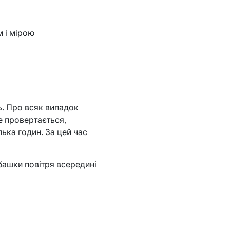
м і мірою
ь. Про всяк випадок
е провертається,
лька годин. За цей час
башки повітря всередині