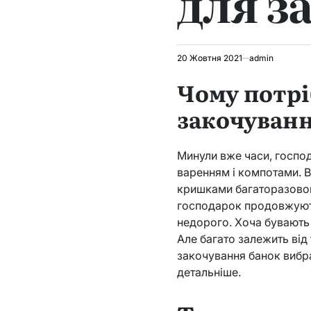
для з
20 Жовтня 2021
admin
Чому потр
закочуванн
Минули вже часи, господ
варенням і компотами. В
кришками багаторазового
господарок продовжують 
недорого. Хоча бувають 
Але багато залежить від
закочування банок вибра
детальніше.