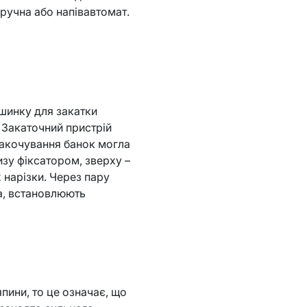
 ручна або напівавтомат.
ашинку для закатки
. Закаточний пристрій
закочування банок могла
изу фіксатором, зверху –
 нарізки. Через пару
ла, встановлюють
пини, то це означає, що