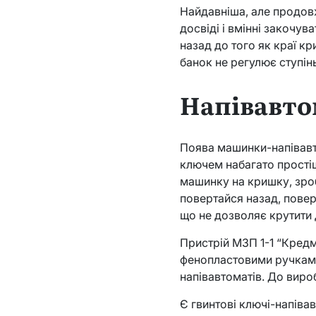
Найдавніша, але продов
досвіді і вмінні закочув
назад до того як краї к
банок не регулює ступінь
Напівавто
Поява машинки-напівавт
ключем набагато прості
машинку на кришку, зроб
повертайся назад, пове
що не дозволяє крутити д
Пристрій МЗП 1-1 “Кредм
фенопластовими ручками
напівавтоматів. До виро
Є гвинтові ключі-напіва