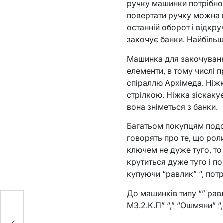
ручку машинки потрібно
повертати ручку можна в
останній оборот і відкр
закочує банки. Найбільш
Машинка для закочування 
елементи, в тому числі п
спіраллю Архімеда. Ніжк
стрілкою. Ніжка зіскакує
вона зніметься з банки.
Багатьом покупцям подо
говорять про те, що рол
ключем не дуже туго, то
крутиться дуже туго і п
купуючи “равлик” “, пот
До машинків типу “” рав
МЗ.2.К.П” “,” “Ошмяни” 
024