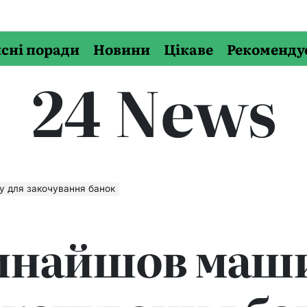
сні поради
Новини
Цікаве
Рекоменду
24 News
у для закочування банок
винайшов маш