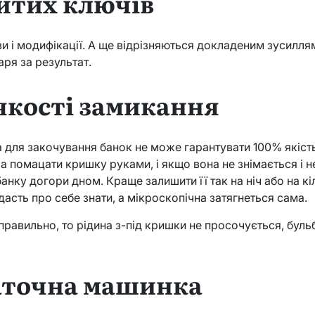
итих ключів
зви і модифікації. А ще відрізняються докладеним зусилля
аря за результат.
якості замикання
 для закочування банок не може гарантувати 100% якіст
а помацати кришку руками, і якщо вона не знімається і н
нку догори дном. Краще залишити її так на ніч або на кі
асть про себе знати, а мікроскопічна затягнеться сама.
равильно, то рідина з-під кришки не просочується, буль
аточна машинка