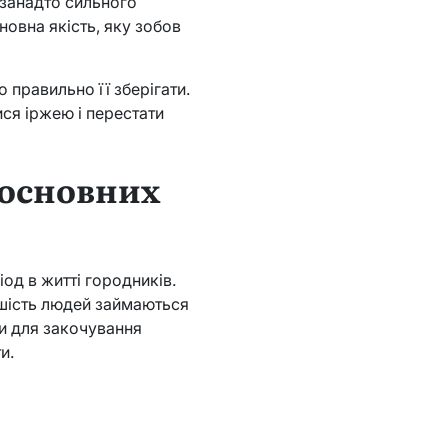
 занадто сильного
новна якість, яку зобов
 правильно її зберігати.
ся іржею і перестати
 основних
іод в житті городників.
ьшість людей займаються
и для закочування
и.