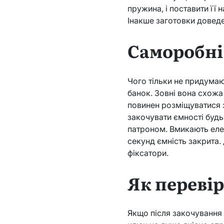
пружина, і поставити її 
Інакше заготовки доведет
Саморобн
Чого тільки не придумаю
банок. Зовні вона схожа
повинен розміщуватися 
закочувати ємності будь
патроном. Вмикають елек
секунд ємність закрита.
фіксатори.
Як переві
Якщо після закочування 