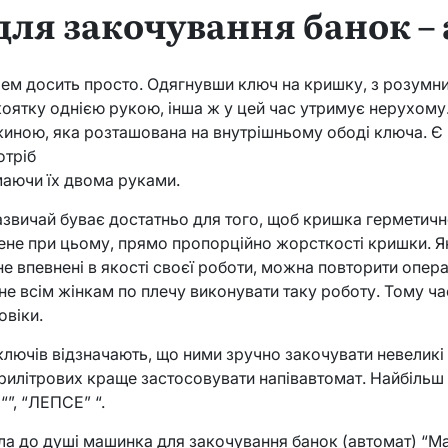
ля закочування банок –
ем досить просто. Одягнувши ключ на кришку, з розумн
ятку однією рукою, інша ж у цей час утримує нерухому.
ною, яка розташована на внутрішньому ободі ключа. Є 
отріб
маючи їх двома руками.
звичай буває достатньо для того, щоб кришка герметичн
дене при цьому, прямо пропорційно жорсткості кришки. Я
 не впевнені в якості своєї роботи, можна повторити опе
е не всім жінкам по плечу виконувати таку роботу. Тому ч
віки.
лючів відзначають, що ними зручно закочувати невеликі 
ля трилітрових краще застосовувати напівавтомат. Найбіль
“”, “ЛЕПСЕ” “.
а до душі машинка для закочування банок (автомат) “Маш