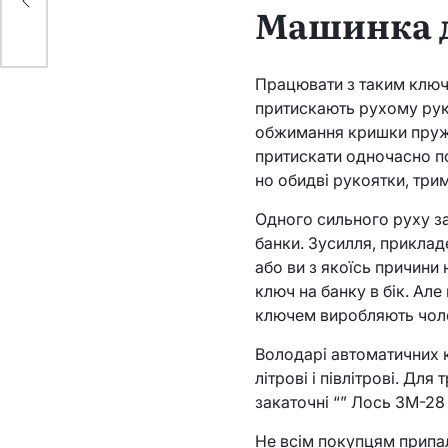
Машинка д
Працювати з таким ключ
притискають рухому руко
обжимання кришки пружи
притискати одночасно п
но обидві рукоятки, три
Одного сильного руху за
банки. Зусилля, прикла
або ви з якоїсь причини
ключ на банку в бік. Ал
ключем виробляють чоло
Володарі автоматичних к
літрові і півлітрові. Д
закаточні “” Лось ЗМ-28 
Не всім покупцям припал