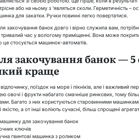
авляється зі своєю роботою. Ще гірше, коли в результаті
рісне або на ньому з ‘являться сколи. Герметичність – ос
шинка для закатки. Ручки повинні легко повертатися.
я закочування банок довго і вірно служила вам, потрібно
 тривалий час у вологому приміщенні. Вона може покрити
о це стосується машинок-автоматів.
я закочування банок — 5
 який краще
 відпочинку, поїздок на море і пікніків, але і важливий пер
ею овочі і фрукти набагато смачніше ринкових, тому біл
ками. Багато з них користуються старовинними машинкам
 якістю, а от інші воліють сучасні, більш спрощені агрегат
и машинку для закочування банок
точних ключів
Ручна гвинтові машинка з роликом