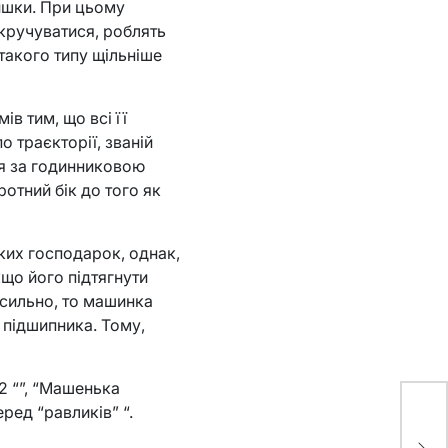
ишки. При цьому
кручуватися, роблять
такого типу щільніше
ів тим, що всі її
о траєкторії, званій
ся за годинниковою
ротний бік до того як
ких господарок, однак,
кщо його підтягнути
 сильно, то машинка
 підшипника. Тому,
2 “”, “Машенька
ред “равликів” “.