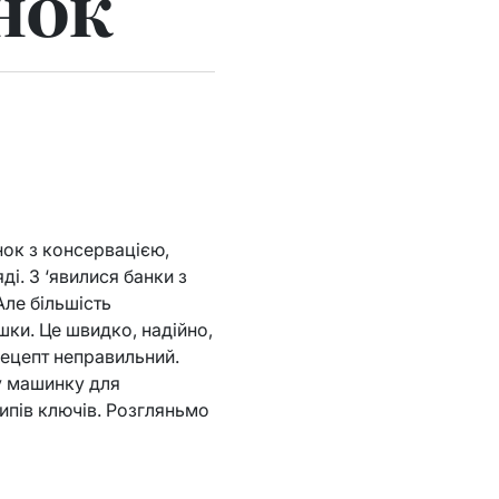
нок
нок з консервацією,
і. З ‘явилися банки з
Але більшість
ки. Це швидко, надійно,
рецепт неправильний.
ку машинку для
типів ключів. Розгляньмо