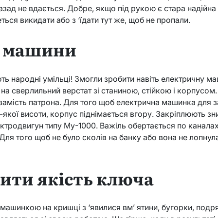
назад не вдається. Добре, якщо під рукою є стара надійна
ься викидати або з ‘їдати тут же, щоб не пропали.
і машини
ть народні умільці! Змогли зробити навіть електричну м
 на сверлильний верстат зі станиною, стійкою і корпусом
замість патрона. Для того щоб електрична машинка для 
-якої висоти, корпус піднімається вгору. Закріплюють зн
тродвигун типу Му-1000. Важіль обертається по каналах
 Для того щоб не було сколів на банку або вона не лопну
рити якість ключа
машинкою на кришці з ‘явилися вм’ ятини, бугорки, подря