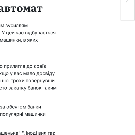
 автомат
им зусиллям
 У цей час відбувається
машинки, в яких
о прилягла до країв
кщо у вас мало досвіду
рацію, трохи повернувши
асто закатку банок таким
за обсягом банки –
ш популярні машинки
енька” “. Іноді вилітає