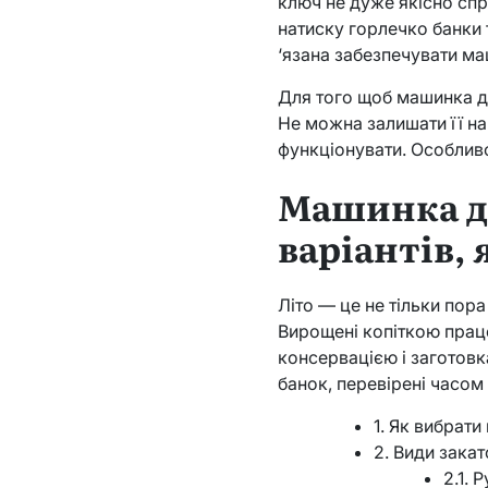
ключ не дуже якісно спр
натиску горлечко банки т
‘язана забезпечувати ма
Для того щоб машинка дл
Не можна залишати її на
функціонувати. Особлив
Машинка дл
варіантів,
Літо — це не тільки пора
Вирощені копіткою прац
консервацією і заготов
банок, перевірені часом і
1. Як вибрат
2. Види зака
2.1. 