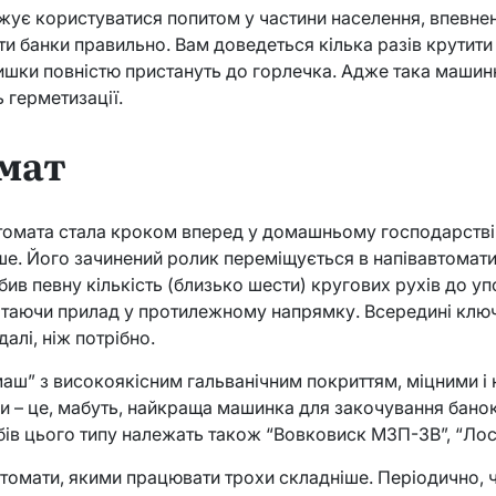
жує користуватися попитом у частини населення, впевне
ати банки правильно. Вам доведеться кілька разів крутити
ришки повністю пристануть до горлечка. Адже така маши
 герметизації.
мат
омата стала кроком вперед у домашньому господарстві
ше. Його зачинений ролик переміщується в напівавтомат
ив певну кількість (близько шести) кругових рухів до упо
ртаючи прилад у протилежному напрямку. Всередині ключ
алі, ніж потрібно.
аш” з високоякісним гальванічним покриттям, міцними і
 – це, мабуть, найкраща машинка для закочування бано
бів цього типу належать також “Вовковиск МЗП-3В”, “Лос
втомати, якими працювати трохи складніше. Періодично, ч