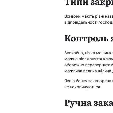
Типи закр
Всі вони мають різні на
відповідальності господ
Контроль 
Звичайно, ніяка машинка
можна після зняття ключ
обережно перевернути ба
можлива велика щілина д
Якщо банку закупорена п
не накопичуються.
Ручна зак