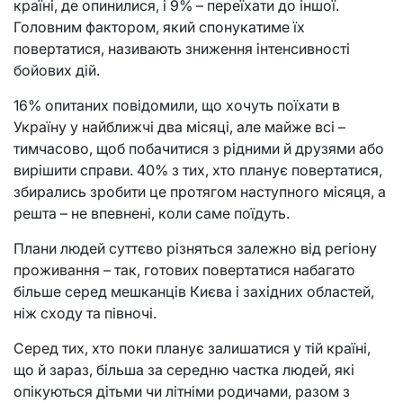
країні, де опинилися, і 9% – переїхати до іншої.
Головним фактором, який спонукатиме їх
повертатися, називають зниження інтенсивності
бойових дій.
16% опитаних повідомили, що хочуть поїхати в
Україну у найближчі два місяці, але майже всі –
тимчасово, щоб побачитися з рідними й друзями або
вирішити справи. 40% з тих, хто планує повертатися,
збирались зробити це протягом наступного місяця, а
решта – не впевнені, коли саме поїдуть.
Плани людей суттєво різняться залежно від регіону
проживання – так, готових повертатися набагато
більше серед мешканців Києва і західних областей,
ніж сходу та півночі.
Серед тих, хто поки планує залишатися у тій країні,
що й зараз, більша за середню частка людей, які
опікуються дітьми чи літніми родичами, разом з