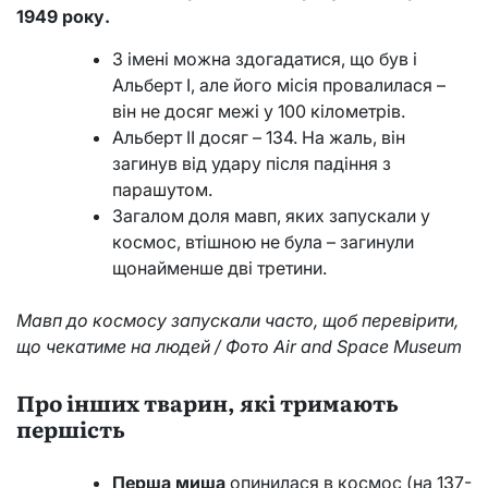
1949 року.
З імені можна здогадатися, що був і
Альберт І, але його місія провалилася –
він не досяг межі у 100 кілометрів.
Альберт II досяг – 134. На жаль, він
загинув від удару після падіння з
парашутом.
Загалом доля мавп, яких запускали у
космос, втішною не була – загинули
щонайменше дві третини.
Мавп до космосу запускали часто, щоб перевірити,
що чекатиме на людей / Фото Air and Space Museum
Про інших тварин, які тримають
першість
Перша миша
опинилася в космос (на 137-