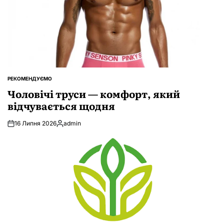
РЕКОМЕНДУЄМО
ОПУБЛІКУВАТИ
У
Чоловічі труси — комфорт, який
відчувається щодня
16 Липня 2026
admin
Опубліковано