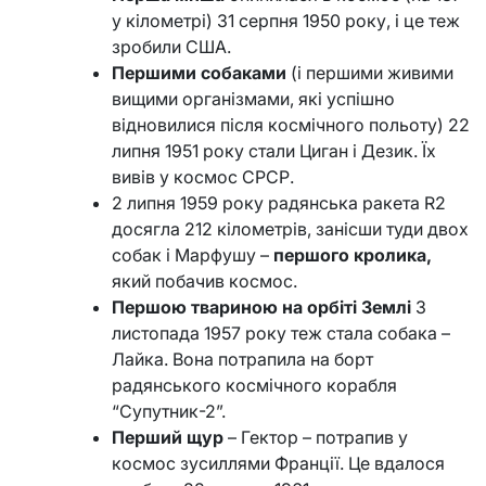
у кілометрі) 31 серпня 1950 року, і це теж
зробили США.
Першими собаками
(і першими живими
вищими організмами, які успішно
відновилися після космічного польоту) 22
липня 1951 року стали Циган і Дезик. Їх
вивів у космос СРСР.
2 липня 1959 року радянська ракета R2
досягла 212 кілометрів, занісши туди двох
собак і Марфушу –
першого кролика,
який побачив космос.
Першою твариною на орбіті Землі
3
листопада 1957 року теж стала собака –
Лайка. Вона потрапила на борт
радянського космічного корабля
“Супутник-2”.
Перший щур
– Гектор – потрапив у
космос зусиллями Франції. Це вдалося