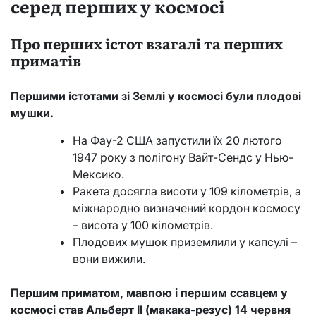
серед перших у космосі
Про перших істот взагалі та перших
приматів
Першими істотами зі Землі у космосі були плодові
мушки.
На Фау-2 США запустили їх 20 лютого
1947 року з полігону Вайт-Сендс у Нью-
Мексико.
Ракета досягла висоти у 109 кілометрів, а
міжнародно визначений кордон космосу
– висота у 100 кілометрів.
Плодових мушок приземлили у капсулі –
вони вижили.
Першим приматом, мавпою і першим ссавцем у
космосі став Альберт II (макака-резус) 14 червня