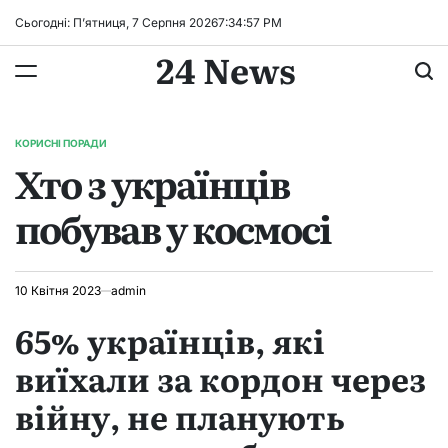
Перейти
Сьогодні: П’ятниця, 7 Серпня 2026
7
:
34
:
58
PM
до
24 News
вмісту
КОРИСНІ ПОРАДИ
ОПУБЛІКУВАТИ
Хто з українців
У
побував у космосі
10 Квітня 2023
admin
65% українців, які
виїхали за кордон через
війну, не планують