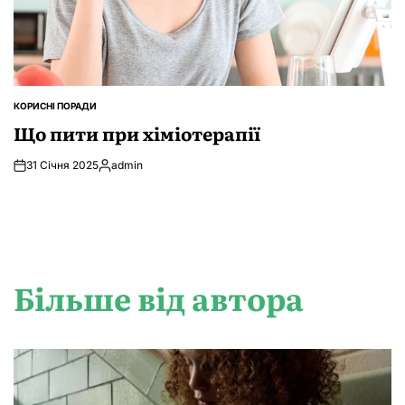
КОРИСНІ ПОРАДИ
ОПУБЛІКУВАТИ
У
Що пити при хіміотерапії
31 Січня 2025
admin
Опубліковано
Більше від автора