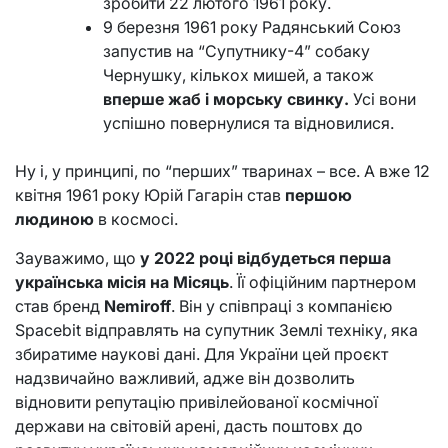
зробити 22 лютого 1961 року.
9 березня 1961 року Радянський Союз
запустив на “Супутнику-4” собаку
Чернушку, кількох мишей, а також
вперше жаб і морську свинку.
Усі вони
успішно повернулися та відновилися.
Ну і, у принципі, по “перших” тваринах – все. А вже 12
квітня 1961 року Юрій Гагарін став
першою
людиною
в космосі.
Зауважимо, що
у 2022 році відбудеться перша
українська місія на Місяць
. Її офіційним партнером
став бренд
Nemiroff
. Він у співпраці з компанією
Spacebit відправлять на супутник Землі техніку, яка
збиратиме наукові дані. Для України цей проєкт
надзвичайно важливий, адже він дозволить
відновити репутацію привілейованої космічної
держави на світовій арені, дасть поштовх до