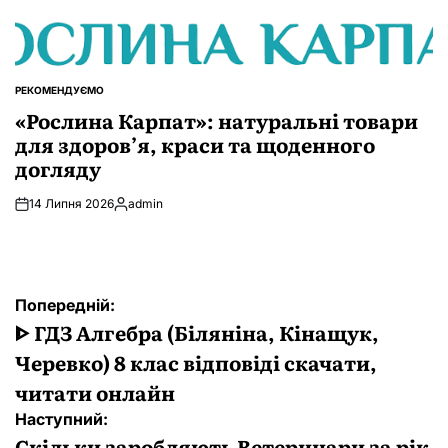
РЕКОМЕНДУЄМО
ОПУБЛІКУВАТИ
У
«Рослина Карпат»: натуральні товари
для здоров’я, краси та щоденного
догляду
14 Липня 2026
admin
Опубліковано
Навігація
Попередній:
записів
ᐈ ГДЗ Алгебра (Біляніна, Кінащук,
Черевко) 8 клас відповіді скачати,
читати онлайн
Наступний:
Скільки заробляють Ветеринари за рік