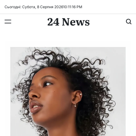
Перейти
Сьогодні: Субота, 8 Серпня 2026
10
:
11
:
17
PM
до
24 News
вмісту