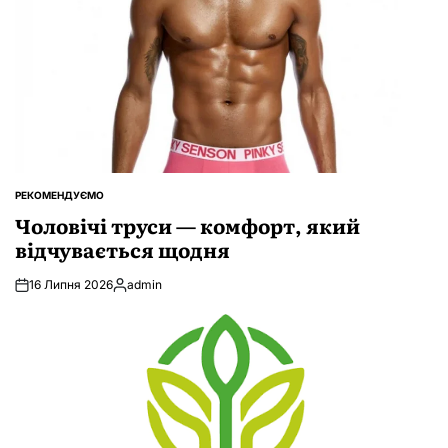
РЕКОМЕНДУЄМО
ОПУБЛІКУВАТИ
У
Чоловічі труси — комфорт, який
відчувається щодня
16 Липня 2026
admin
Опубліковано