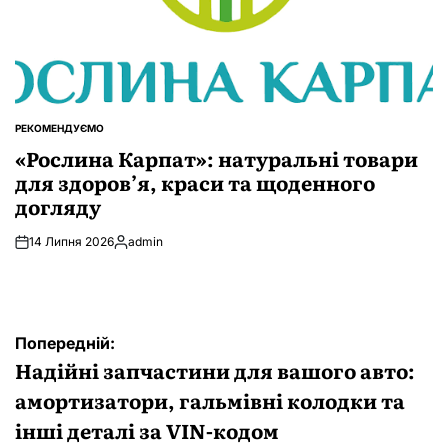
РЕКОМЕНДУЄМО
ОПУБЛІКУВАТИ
У
«Рослина Карпат»: натуральні товари
для здоров’я, краси та щоденного
догляду
14 Липня 2026
admin
Опубліковано
Навігація
Попередній:
записів
Надійні запчастини для вашого авто:
амортизатори, гальмівні колодки та
інші деталі за VIN-кодом