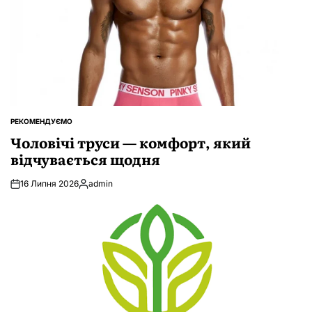
РЕКОМЕНДУЄМО
ОПУБЛІКУВАТИ
У
Чоловічі труси — комфорт, який
відчувається щодня
16 Липня 2026
admin
Опубліковано