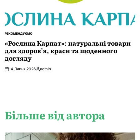
РЕКОМЕНДУЄМО
ОПУБЛІКУВАТИ
У
«Рослина Карпат»: натуральні товари
для здоров’я, краси та щоденного
догляду
14 Липня 2026
admin
Опубліковано
Більше від автора