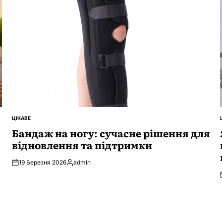
ЦІКАВЕ
ОПУБЛІКУВАТИ
У
Бандаж на ногу: сучасне рішення для
відновлення та підтримки
19 Березня 2026
admin
Опубліковано