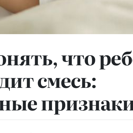
онять, что ре
дит смесь:
ные признак