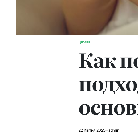
ЦІКАВЕ
ОПУБЛІКУВАТИ
Как п
У
подхо
основ
22 Квітня 2025
admin