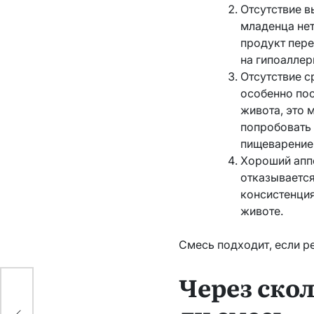
Отсутствие в
младенца нет
продукт пере
на гипоаллер
Отсутствие с
особенно пос
живота, это 
попробовать 
пищеварение 
Хороший аппе
отказывается
консистенция
животе.
Смесь подходит, если р
Через ско