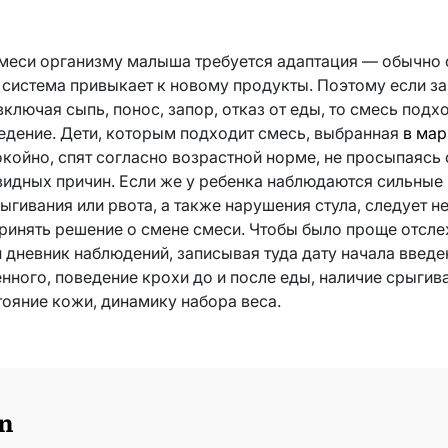
меси организму малыша требуется адаптация — обычно от
система привыкает к новому продукты. Поэтому если за
ключая сыпь, понос, запор, отказ от еды, то смесь подхо
едение. Дети, которым подходит смесь, выбранная
в мар
ойно, спят согласно возрастной норме, не просыпаясь о
евидных причин. Если же у ребенка наблюдаются сильные 
ыгивания или рвота, а также нарушения стула, следует н
ринять решение о смене смеси. Чтобы было проще отсл
и дневник наблюдений, записывая туда дату начала введе
нного, поведение крохи до и после еды, наличие срыгива
тояние кожи, динамику набора веса.
n