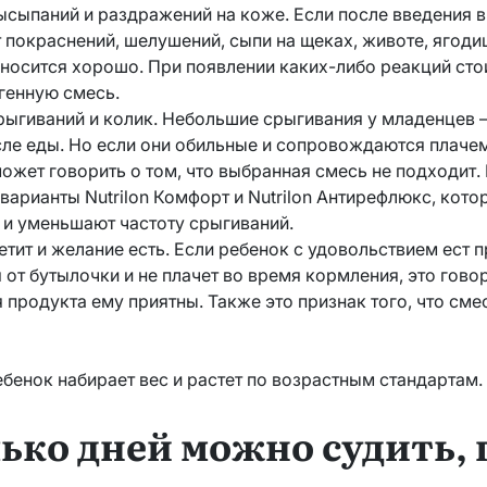
ысыпаний и раздражений на коже. Если после введения в
 покраснений, шелушений, сыпи на щеках, животе, ягодиц
носится хорошо. При появлении каких-либо реакций сто
генную смесь.
рыгиваний и колик. Небольшие срыгивания у младенцев 
ле еды. Но если они обильные и сопровождаются плаче
может говорить о том, что выбранная смесь не подходит.
варианты Nutrilon Комфорт и Nutrilon Антирефлюкс, кот
и уменьшают частоту срыгиваний.
тит и желание есть. Если ребенок с удовольствием ест 
 от бутылочки и не плачет во время кормления, это говори
 продукта ему приятны. Также это признак того, что сме
ебенок набирает вес и растет по возрастным стандартам.
лько дней можно судить,