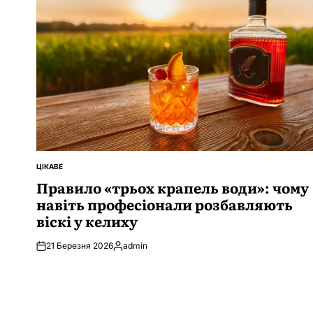
ЦІКАВЕ
ОПУБЛІКУВАТИ
У
Правило «трьох крапель води»: чому
навіть професіонали розбавляють
віскі у келиху
21 Березня 2026
admin
Опубліковано