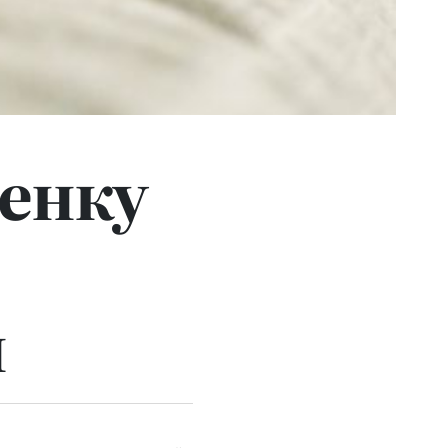
бенку
и