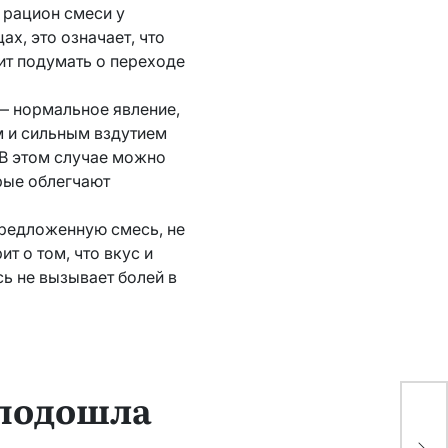
 рацион смеси у
ах, это означает, что
ит подумать о переходе
— нормальное явление,
м и сильным вздутием
 В этом случае можно
орые облегчают
предложенную смесь, не
т о том, что вкус и
сь не вызывает болей в
 подошла
Ав
те