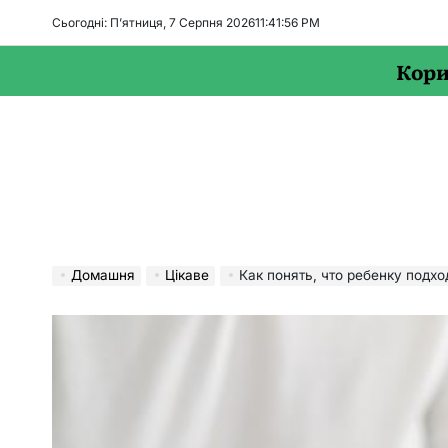
Перейти
Сьогодні: П’ятниця, 7 Серпня 2026
11
:
41
:
57
PM
до
вмісту
Кори
Домашня
Цікаве
Как понять, что ребенку подх