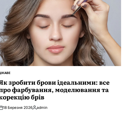
ЦІКАВЕ
ОПУБЛІКУВАТИ
У
Як зробити брови ідеальними: все
про фарбування, моделювання та
корекцію брів
18 Березня 2026
admin
Опубліковано