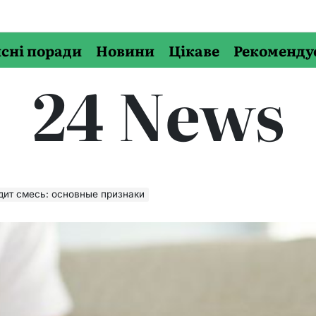
сні поради
Новини
Цікаве
Рекоменду
24 News
одит смесь: основные признаки