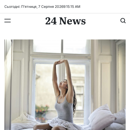
Перейти
Сьогодні: П’ятниця, 7 Серпня 2026
9
:
15
:
16
AM
до
24 News
вмісту