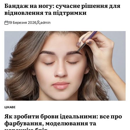
У
Бандаж на ногу: сучасне рішення для
відновлення та підтримки
19 Березня 2026
admin
Опубліковано
ЦІКАВЕ
ОПУБЛІКУВАТИ
У
Як зробити брови ідеальними: все про
фарбування, моделювання та
корекцію брів