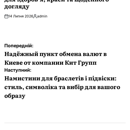
догляду
14 Липня 2026
admin
Опубліковано
Навігація
Попередній:
записів
Надёжный пункт обмена валют в
Киеве от компании Кит Групп
Наступний:
Намистини для браслетів і підвіски:
стиль, символіка та вибір для вашого
образу