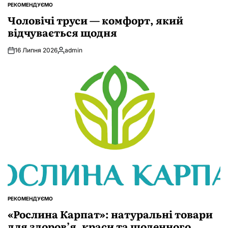
РЕКОМЕНДУЄМО
ОПУБЛІКУВАТИ
У
Чоловічі труси — комфорт, який
відчувається щодня
16 Липня 2026
admin
Опубліковано
РЕКОМЕНДУЄМО
ОПУБЛІКУВАТИ
У
«Рослина Карпат»: натуральні товари
для здоров’я, краси та щоденного