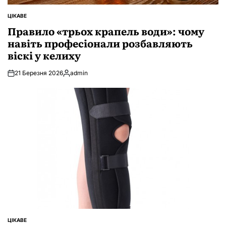
ЦІКАВЕ
ОПУБЛІКУВАТИ
У
Правило «трьох крапель води»: чому
навіть професіонали розбавляють
віскі у келиху
21 Березня 2026
admin
Опубліковано
ЦІКАВЕ
ОПУБЛІКУВАТИ