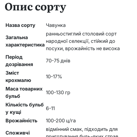
Опис сорту
Назва сорту
Чавунка
ранньостиглий столовий сорт
Загальна
народної селекції, стійкий до
характеристика
посухи, врожайність не висока
Період
70-75 днів
дозрівання
Зміст
10-17%
крохмалю
Маса товарних
100-130 гр
бульб
Кількість бульб
6-11
у кущі
Врожайність
100-200 ц/га
відмінний смак, підходить для
Споживчі
приготування будь-яких страв,