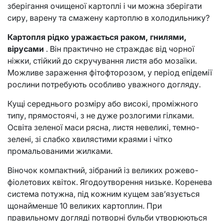
зберігання очищеної картоплі і чи можна зберігати
сиру, варену та смажену картоплю в холодильнику?
Картопля рідко уражається раком, гнилями,
вірусами
. Він практично не страждає від чорної
ніжки, стійкий до скручування листя або мозаїки.
Можливе зараження фітофторозом, у період епідемії
рослини потребують особливо уважного догляду.
Кущі середнього розміру або високі, проміжного
типу, прямостоячі, з не дуже розлогими гілками.
Освіта зеленої маси рясна, листя невеликі, темно-
зелені, зі слабко хвилястими краями і чітко
промальованими жилками.
Віночок компактний, зібраний із великих рожево-
фіолетових квіток. Ягодоутворення низьке. Коренева
система потужна, під кожним кущем зав’язується
щонайменше 10 великих картоплин. При
правильному догляді потворні бульби утворюються