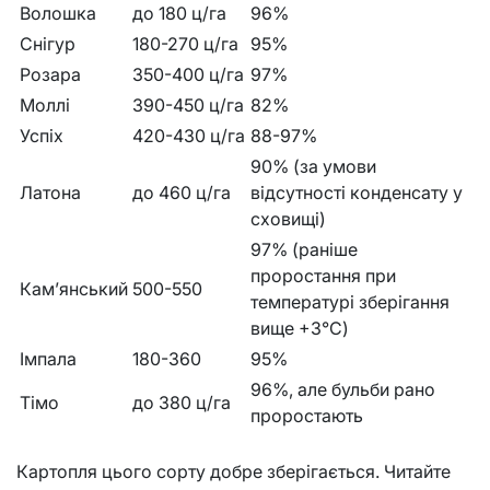
Волошка
до 180 ц/га
96%
Снігур
180-270 ц/га
95%
Розара
350-400 ц/га
97%
Моллі
390-450 ц/га
82%
Успіх
420-430 ц/га
88-97%
90% (за умови
Латона
до 460 ц/га
відсутності конденсату у
сховищі)
97% (раніше
проростання при
Кам’янський
500-550
температурі зберігання
вище +3°C)
Імпала
180-360
95%
96%, але бульби рано
Тімо
до 380 ц/га
проростають
Картопля цього сорту добре зберігається. Читайте