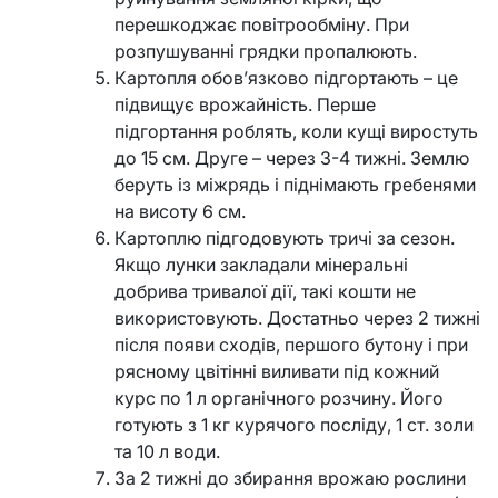
перешкоджає повітрообміну. При
розпушуванні грядки пропалюють.
Картопля обов’язково підгортають – це
підвищує врожайність. Перше
підгортання роблять, коли кущі виростуть
до 15 см. Друге – через 3-4 тижні. Землю
беруть із міжрядь і піднімають гребенями
на висоту 6 см.
Картоплю підгодовують тричі за сезон.
Якщо лунки закладали мінеральні
добрива тривалої дії, такі кошти не
використовують. Достатньо через 2 тижні
після появи сходів, першого бутону і при
рясному цвітінні виливати під кожний
курс по 1 л органічного розчину. Його
готують з 1 кг курячого посліду, 1 ст. золи
та 10 л води.
За 2 тижні до збирання врожаю рослини