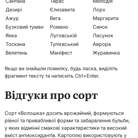
Сантана
Тирас
Мелодія
Дезирі
Єлизавета
Лорх
Ажур
Вега
Маргарита
Бузковий туман
Романо
Синок
Янка
Луговській
Ласунок
Тоскана
Тулієвський
Аврора
Велетень
Маніфест
Журавинка
Якщо ви знайшли помилку, будь ласка, виділіть
фрагмент тексту та натисніть Ctrl+Enter.
Відгуки про сорт
Сорт «Волошка» досить врожайний, формуються
рівної та привабливої ​​форми та забарвлення бульби,
у яких відмінні смакові характеристики та високий
вміст антиоксидантів. Картоплю використовують у