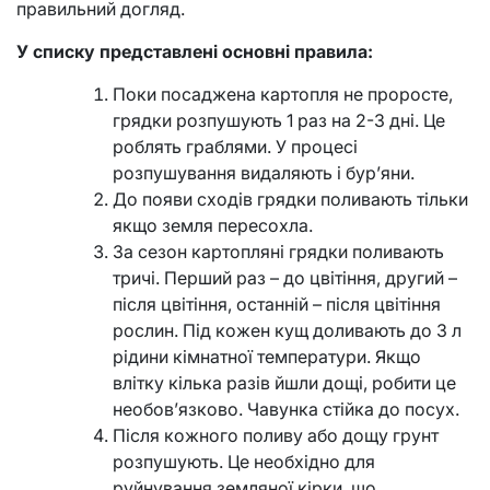
правильний догляд.
У списку представлені основні правила:
Поки посаджена картопля не проросте,
грядки розпушують 1 раз на 2-3 дні. Це
роблять граблями. У процесі
розпушування видаляють і бур’яни.
До появи сходів грядки поливають тільки
якщо земля пересохла.
За сезон картопляні грядки поливають
тричі. Перший раз – до цвітіння, другий –
після цвітіння, останній – після цвітіння
рослин. Під кожен кущ доливають до 3 л
рідини кімнатної температури. Якщо
влітку кілька разів йшли дощі, робити це
необов’язково. Чавунка стійка до посух.
Після кожного поливу або дощу грунт
розпушують. Це необхідно для
руйнування земляної кірки, що