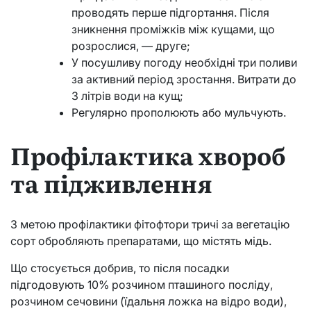
проводять перше підгортання. Після
зникнення проміжків між кущами, що
розрослися, — друге;
У посушливу погоду необхідні три поливи
за активний період зростання. Витрати до
3 літрів води на кущ;
Регулярно прополюють або мульчують.
Профілактика хвороб
та підживлення
З метою профілактики фітофтори тричі за вегетацію
сорт обробляють препаратами, що містять мідь.
Що стосується добрив, то після посадки
підгодовують 10% розчином пташиного посліду,
розчином сечовини (їдальня ложка на відро води),