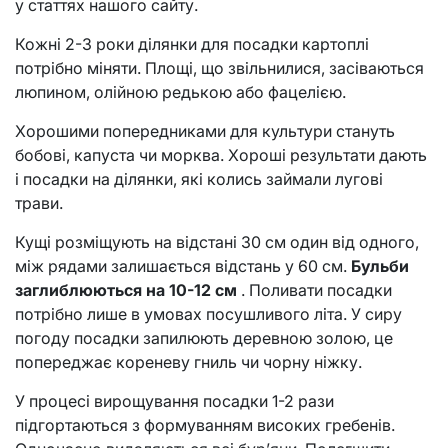
у статтях нашого сайту.
Кожні 2-3 роки ділянки для посадки картоплі
потрібно міняти. Площі, що звільнилися, засіваються
люпином, олійною редькою або фацелією.
Хорошими попередниками для культури стануть
бобові, капуста чи морква. Хороші результати дають
і посадки на ділянки, які колись займали лугові
трави.
Кущі розміщують на відстані 30 см один від одного,
між рядами залишається відстань у 60 см.
Бульби
заглиблюються на 10-12 см
. Поливати посадки
потрібно лише в умовах посушливого літа. У сиру
погоду посадки запилюють деревною золою, це
попереджає кореневу гниль чи чорну ніжку.
У процесі вирощування посадки 1-2 рази
підгортаються з формуванням високих гребенів.