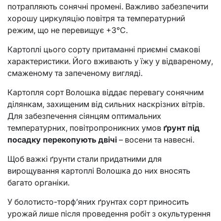
потрапляють сонячні промені. Важливо забезпечити
хорошу циркуляцію повітря та температурний
режим, що не перевищує +3°C.
Картоплі цього сорту притаманні приємні смакові
характеристики. Його вживають у їжу у відвареному,
смаженому та запеченому вигляді.
Картопля сорт Волошка віддає перевагу сонячним
ділянкам, захищеним від сильних наскрізних вітрів.
Для забезпечення сіянцям оптимальних
температурних, повітропроникних умов
ґрунт під
посадку перекопують двічі
– восени та навесні.
Щоб важкі ґрунти стали придатними для
вирощування картоплі Волошка до них вносять
багато органіки.
У болотисто-торф’яних ґрунтах сорт приносить
урожай лише після проведення робіт з окультурення