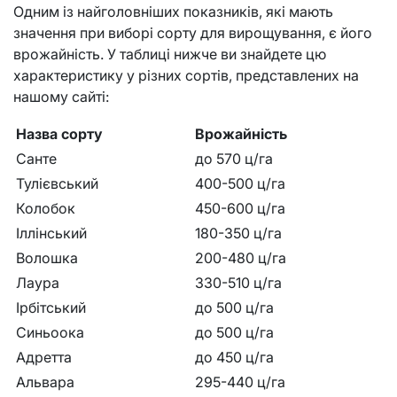
Одним із найголовніших показників, які мають
значення при виборі сорту для вирощування, є його
врожайність. У таблиці нижче ви знайдете цю
характеристику у різних сортів, представлених на
нашому сайті:
Назва сорту
Врожайність
Санте
до 570 ц/га
Тулієвський
400-500 ц/га
Колобок
450-600 ц/га
Іллінський
180-350 ц/га
Волошка
200-480 ц/га
Лаура
330-510 ц/га
Ірбітський
до 500 ц/га
Синьоока
до 500 ц/га
Адретта
до 450 ц/га
Альвара
295-440 ц/га