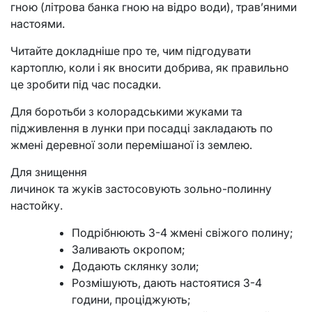
гною (літрова банка гною на відро води), трав’яними
настоями.
Читайте докладніше про те, чим підгодувати
картоплю, коли і як вносити добрива, як правильно
це зробити під час посадки.
Для боротьби з колорадськими жуками та
підживлення в лунки при посадці закладають по
жмені деревної золи перемішаної із землею.
Для знищення
личинок та жуків застосовують зольно-полинну
настойку.
Подрібнюють 3-4 жмені свіжого полину;
Заливають окропом;
Додають склянку золи;
Розмішують, дають настоятися 3-4
години, проціджують;