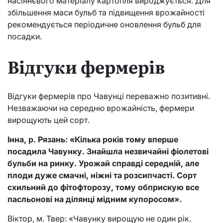
насіннєвого матеріалу картопля вироджується. Для
збільшення маси бульб та підвищення врожайності
рекомендується періодичне оновлення бульб для
посадки.
Відгуки фермерів
Відгуки фермерів про Чавунці переважно позитивні.
Незважаючи на середню врожайність, фермери
вирощують цей сорт.
Інна, р. Рязань: «Кілька років тому вперше
посадила Чавунку. Знайшла незвичайні фіолетові
бульби на ринку. Урожай справді середній, але
плоди дуже смачні, ніжні та розсипчасті. Сорт
схильний до фітофторозу, тому обприскую все
пасльонові на ділянці мідним купоросом».
Віктор, м. Твер: «Чавунку вирощую не один рік.