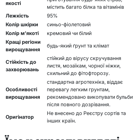
якості
містить багато білка та вітамінів
Лежкість
95%
Колір шкірки
синьо-фіолетовий
Колір м’якоті
кремовий чи білий
Кращі регіони
будь-який ґрунт та клімат
вирощування
стійкий до вірусу скручування
Стійкість до
листя, мозаїкам, чорної ніжки,
захворювань
схильний до фітофторозу.
стандартна агротехніка, віддає
Особливості
перевагу легким грунтам,
вирощування
рекомендовано викопувати бульби
після повного дозрівання.
Не внесено до Реєстру сортів та
Оригінатор
інших країн.