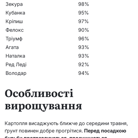
Зекура
98%
Кубанка
95%
Кріпиш
97%
Фелокс
90%
Тріумф
96%
Агата
93%
Наталка
93%
Ред Леді
92%
Володар
94%
Особливості
вирощування
Картопля висаджують ближче до середини травня,
ґрунт повинен добре прогрітися.
Перед посадкою