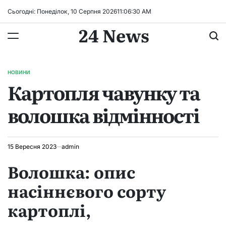
Перейти
Сьогодні: Понеділок, 10 Серпня 2026
11
:
06
:
31
AM
до
24 News
вмісту
НОВИНИ
ОПУБЛІКУВАТИ
Картопля чавунку та
У
волошка відмінності
15 Вересня 2023
admin
Волошка: опис
насіннєвого сорту
картоплі,