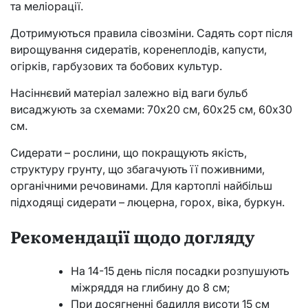
та меліорації.
Дотримуються правила сівозміни. Садять сорт після
вирощування сидератів, коренеплодів, капусти,
огірків, гарбузових та бобових культур.
Насіннєвий матеріал залежно від ваги бульб
висаджують за схемами: 70х20 см, 60х25 см, 60х30
см.
Сидерати – рослини, що покращують якість,
структуру грунту, що збагачують її поживними,
органічними речовинами. Для картоплі найбільш
підходящі сидерати – люцерна, горох, віка, буркун.
Рекомендації щодо догляду
На 14-15 день після посадки розпушують
міжряддя на глибину до 8 см;
При досягненні бадилля висоти 15 см