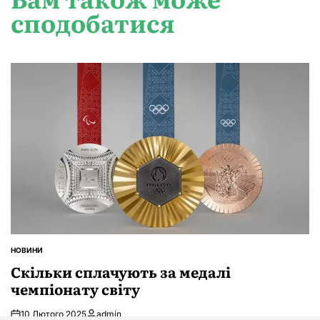
сподобатися
НОВИНИ
ОПУБЛІКУВАТИ
У
Скільки сплачують за медалі
чемпіонату світу
10 Лютого 2025
admin
Опубліковано