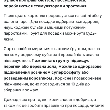
бульби протравлюються, просушуються,
обробляються стимуляторами зростання
.
Після цього картопля пророщується на світлі або у
вологій тирсі. Для посадки відбираються здорові,
неушкоджені бульби з міцними потужними
паростками. Грунт для посадки може бути будь-
яким.
Сорт спокійно мириться з важким ґрунтом, але на
легкому родючому субстраті врожайність значно
підвищується.
Поживність грунту підвищує
перегній або деревна зола, можливе одноразове
підживлення розчином суперфосфату або
розведеним коров’яком
. Корисне і позакореневе
підживлення, воно проводиться за 10 днів до
збирання врожаю.
Докладніше про те, як і коли вносити добрива, а
також як це зробити правильно при посадці, читайте