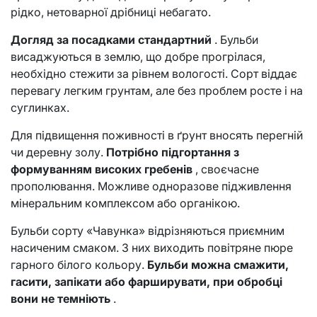
рідко, нетоварної дрібниці небагато.
Догляд за посадками стандартний
. Бульби
висаджуються в землю, що добре прогрілася,
необхідно стежити за рівнем вологості. Сорт віддає
перевагу легким грунтам, але без проблем росте і на
суглинках.
Для підвищення поживності в ґрунт вносять перегній
чи деревну золу.
Потрібно підгортання з
формуванням високих гребенів
, своєчасне
прополювання. Можливе одноразове підживлення
мінеральним комплексом або органікою.
Бульби сорту «Чавунка» відрізняються приємним
насиченим смаком. З них виходить повітряне пюре
гарного білого кольору.
Бульби можна смажити,
гасити, запікати або фарширувати, при обробці
вони не темніють
.