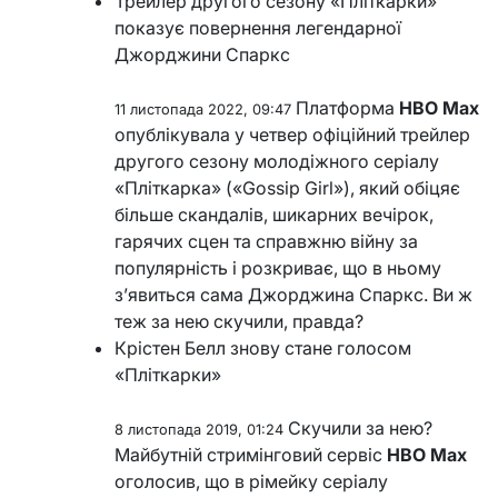
Трейлер другого сезону «Пліткарки»
показує повернення легендарної
Джорджини Спаркс
Платформа
HBO Max
11 листопада 2022, 09:47
опублікувала у четвер офіційний трейлер
другого сезону молодіжного серіалу
«Пліткарка» («Gossip Girl»), який обіцяє
більше скандалів, шикарних вечірок,
гарячих сцен та справжню війну за
популярність і розкриває, що в ньому
з’явиться сама Джорджина Спаркс. Ви ж
теж за нею скучили, правда?
Крістен Белл знову стане голосом
«Пліткарки»
Скучили за нею?
8 листопада 2019, 01:24
Майбутній стримінговий сервіс
HBO Max
оголосив, що в рімейку серіалу