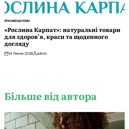
РЕКОМЕНДУЄМО
ОПУБЛІКУВАТИ
У
«Рослина Карпат»: натуральні товари
для здоров’я, краси та щоденного
догляду
14 Липня 2026
admin
Опубліковано
Більше від автора