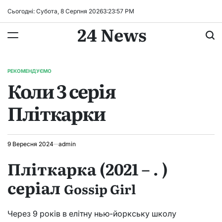
Перейти
Сьогодні: Субота, 8 Серпня 2026
3
:
23
:
58
PM
до
24 News
вмісту
РЕКОМЕНДУЄМО
ОПУБЛІКУВАТИ
Коли 3 серія
У
Пліткарки
9 Вересня 2024
admin
Пліткарка (2021 – . )
серіал
Gossip Girl
Через 9 років в елітну нью-йоркську школу