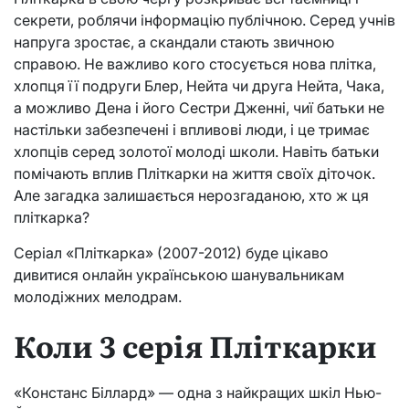
секрети, роблячи інформацію публічною. Серед учнів
напруга зростає, а скандали стають звичною
справою. Не важливо кого стосується нова плітка,
хлопця її подруги Блер, Нейта чи друга Нейта, Чака,
а можливо Дена і його Сестри Дженні, чиї батьки не
настільки забезпечені і впливові люди, і це тримає
хлопців серед золотої молоді школи. Навіть батьки
помічають вплив Пліткарки на життя своїх діточок.
Але загадка залишається нерозгаданою, хто ж ця
пліткарка?
Серіал «Пліткарка» (2007-2012) буде цікаво
дивитися онлайн українською шанувальникам
молодіжних мелодрам.
Коли 3 серія Пліткарки
«Констанс Біллард» — одна з найкращих шкіл Нью-