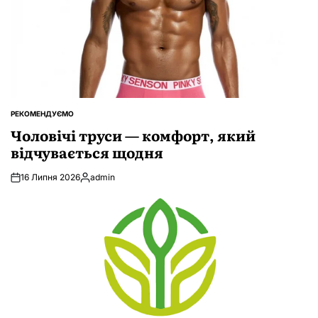
РЕКОМЕНДУЄМО
ОПУБЛІКУВАТИ
У
Чоловічі труси — комфорт, який
відчувається щодня
16 Липня 2026
admin
Опубліковано