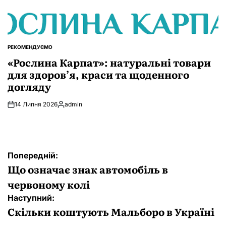
РЕКОМЕНДУЄМО
ОПУБЛІКУВАТИ
У
«Рослина Карпат»: натуральні товари
для здоров’я, краси та щоденного
догляду
14 Липня 2026
admin
Опубліковано
Навігація
Попередній:
записів
Що означає знак автомобіль в
червоному колі
Наступний:
Скільки коштують Мальборо в Україні