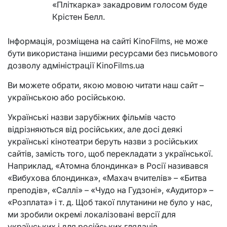
«Пліткарка» закадровим голосом буде
Крістен Белл.
Інформація, розміщена на сайті KinoFilms, не може
бути використана іншими ресурсами без письмового
дозволу адміністрації KinoFilms.ua
Ви можете обрати, якою мовою читати наш сайт –
українською або російською.
Українські назви зарубіжних фільмів часто
відрізняються від російських, але досі деякі
українські кінотеатри беруть назви з російських
сайтів, замість того, щоб перекладати з української.
Наприклад, «Атомна блондинка» в Росії називався
«Вибухова блондинка», «Махач вчителів» – «Битва
преподів», «Саллі» – «Чудо на Гудзоні», «Аудитор» –
«Розплата» і т. д. Щоб такої плутанини не було у нас,
ми зробили окремі локалізовані версії для
українських і для російських глядачів.