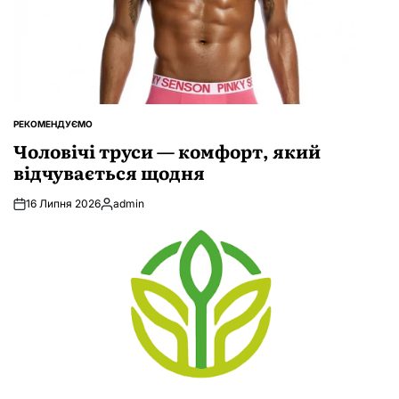
РЕКОМЕНДУЄМО
ОПУБЛІКУВАТИ
У
Чоловічі труси — комфорт, який
відчувається щодня
16 Липня 2026
admin
Опубліковано