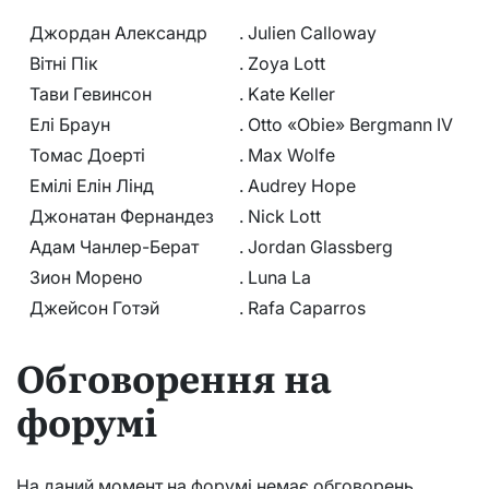
Джордан Александр
.
Julien Calloway
Вітні Пік
.
Zoya Lott
Тави Гевинсон
.
Kate Keller
Елі Браун
.
Otto «Obie» Bergmann IV
Томас Доерті
.
Max Wolfe
Емілі Елін Лінд
.
Audrey Hope
Джонатан Фернандез
.
Nick Lott
Адам Чанлер-Берат
.
Jordan Glassberg
Зион Морено
.
Luna La
Джейсон Готэй
.
Rafa Caparros
Обговорення на
форумі
На даний момент на форумі немає обговорень