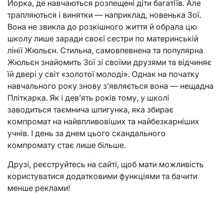
Йорка, де навчаються розпещені діти багатіїв. Але
трапляються і винятки — наприклад, новенька Зої.
Вона не звикла до розкішного життя й обрала цю
школу лише заради своєї сестри по материнській
лінії Жюльєн. Стильна, самовпевнена та популярна
Жюльєн знайомить Зої зі своїми друзями та відчиняє
їй двері у світ «золотої молоді». Однак на початку
навчального року знову з’являється вона — нещадна
Пліткарка. Як і дев’ять років тому, у школі
заводиться таємнича шпигунка, яка збирає
компромат на найвпливовіших та найбезкарніших
учнів. І день за днем цього скандального
компромату стає лише більше.
Друзі, реєструйтесь на сайті, щоб мати можливість
користуватися додатковими функціями та бачити
менше реклами!