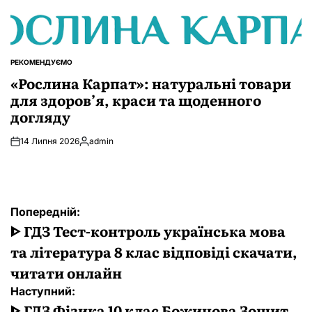
РЕКОМЕНДУЄМО
ОПУБЛІКУВАТИ
У
«Рослина Карпат»: натуральні товари
для здоров’я, краси та щоденного
догляду
14 Липня 2026
admin
Опубліковано
Навігація
Попередній:
записів
ᐈ ГДЗ Тест-контроль українська мова
та література 8 клас відповіді скачати,
читати онлайн
Наступний:
ᐈ ГДЗ Фізика 10 клас Божинова Зошит