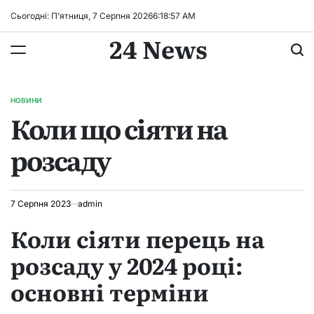
Перейти
Сьогодні: П’ятниця, 7 Серпня 2026
6
:
18
:
58
AM
до
24 News
вмісту
НОВИНИ
ОПУБЛІКУВАТИ
Коли що сіяти на
У
розсаду
7 Серпня 2023
admin
Коли сіяти перець на
розсаду у 2024 році:
основні терміни