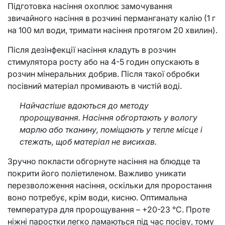
Підготовка насіння охоплює замочування
звичайного насіння в розчині перманганату калію (1 г
на 100 мл води, тримати насіння протягом 20 хвилин).
Після дезінфекції насіння кладуть в розчин
стимулятора росту або на 4-5 годин опускають в
розчин мінеральних добрив. Після такої обробки
посівний матеріал промивають в чистій воді.
Найчастіше вдаються до методу
пророщування. Насіння обгортають у вологу
марлю або тканину, поміщають у тепле місце і
стежать, щоб матеріал не висихав.
Зручно покласти обгорнуте насіння на блюдце та
покрити його поліетиленом. Важливо уникати
перезволоження насіння, оскільки для проростання
воно потребує, крім води, кисню. Оптимальна
температура для пророщування – +20-23 °C. Проте
ніжні паростки легко ламаються під час посіву, тому