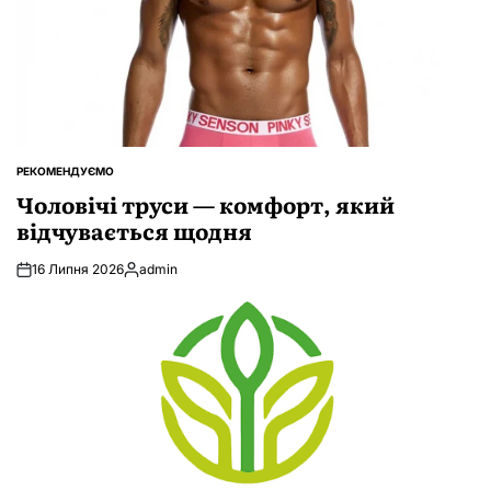
РЕКОМЕНДУЄМО
ОПУБЛІКУВАТИ
У
Чоловічі труси — комфорт, який
відчувається щодня
16 Липня 2026
admin
Опубліковано