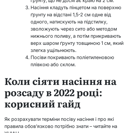
ґрунту, що не досягає краю на 2 см.
Насіння кладуть пінцетом на поверхню
ґрунту на відстані 1,5-2 см одне від
одного, натискують на підстилку,
зволожують через сито або методом
нижнього поливу, а потім прикривають
верх шаром ґрунту товщиною 1 см, який
злегка ущільнюють.
Посіви покривають поліетиленовою
плівкою або склом.
Коли сіяти насіння на
розсаду в 2022 році:
корисний гайд
Як розрахувати терміни посіву насіння і про які
правила обов’язково потрібно знати – читайте на