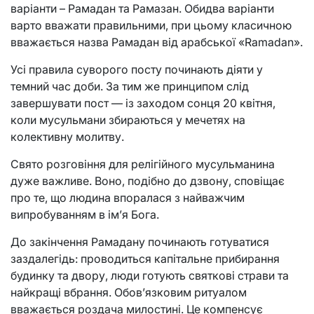
варіанти – Рамадан та Рамазан. Обидва варіанти
варто вважати правильними, при цьому класичною
вважається назва Рамадан від арабської «Ramadan».
Усі правила суворого посту починають діяти у
темний час доби. За тим же принципом слід
завершувати пост — із заходом сонця 20 квітня,
коли мусульмани збираються у мечетях на
колективну молитву.
Свято розговіння для релігійного мусульманина
дуже важливе. Воно, подібно до дзвону, сповіщає
про те, що людина впоралася з найважчим
випробуванням в ім’я Бога.
До закінчення Рамадану починають готуватися
заздалегідь: проводиться капітальне прибирання
будинку та двору, люди готують святкові страви та
найкращі вбрання. Обов’язковим ритуалом
вважається роздача милостині. Це компенсує