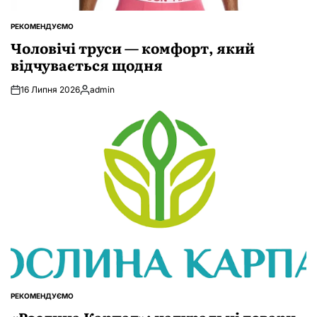
РЕКОМЕНДУЄМО
ОПУБЛІКУВАТИ
У
Чоловічі труси — комфорт, який
відчувається щодня
16 Липня 2026
admin
Опубліковано
РЕКОМЕНДУЄМО
ОПУБЛІКУВАТИ
У
«Рослина Карпат»: натуральні товари