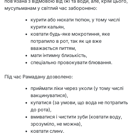
пов’язана з відмовою від їжі та води, але, крім цього,
мусульманам у світлий час заборонено:
курити або нюхати тютюн, у тому числі
курити кальян,
ковтати будь-яке мокротиння, яке
потрапило в рот, так як це вже
вважається питтям,
мати інтимну близькість,
спеціально провокувати блювання.
Під час Рамадану дозволено:
приймати ліки через уколи (у тому числі
вакцинуватися),
купатися (за умови, що вода не потрапить
до рота),
вмиватися і чистити зуби (ковтати воду,
зрозуміло, не можна),
ковтати слину.