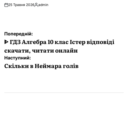
25 Травня 2026
admin
Опубліковано
Навігація
Попередній:
записів
ᐈ ГДЗ Алгебра 10 клас Істер відповіді
скачати, читати онлайн
Наступний:
Скільки в Неймара голів