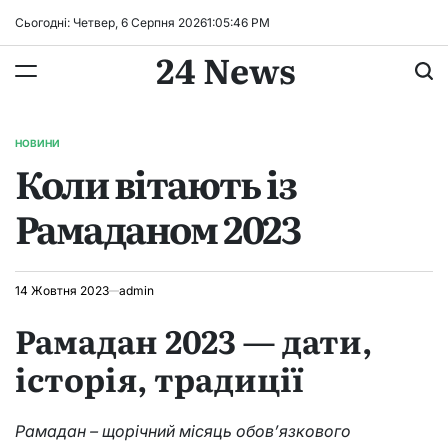
Перейти
Сьогодні: Четвер, 6 Серпня 2026
1
:
05
:
47
PM
до
24 News
вмісту
НОВИНИ
ОПУБЛІКУВАТИ
Коли вітають із
У
Рамаданом 2023
14 Жовтня 2023
admin
Рамадан 2023 — дати,
історія, традиції
Рамадан – щорічний місяць обов’язкового