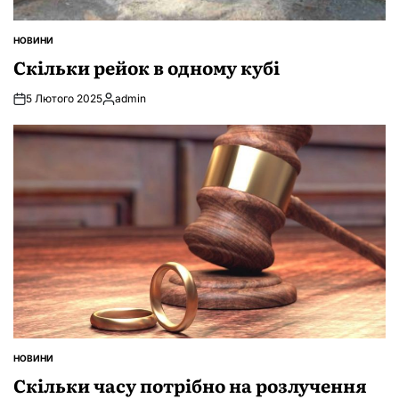
НОВИНИ
ОПУБЛІКУВАТИ
У
Скільки рейок в одному кубі
5 Лютого 2025
admin
Опубліковано
НОВИНИ
ОПУБЛІКУВАТИ
У
Скільки часу потрібно на розлучення