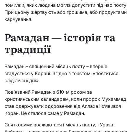
помилки, яких людина могла допустити під час посту.
При цьому жертвують або грошима, або продуктами
харчування.
Рамадан — історія та
традиції
Рамадан – священний місяць посту – вперше
згадується у Корані. Згідно з текстом, «поститися
слід лічені дні».
Пов’язаний Рамадан з 610-м роком за
християнським календарем, коли пророк Мухаммед
став одержувати одкровення від Аллаха і з’явився
Коран. Це сталося саме у Рамадан.
Святковими вважаються і місяць посту, і Ураза-
Байрам — саме свято після Рамадану, яке триває три