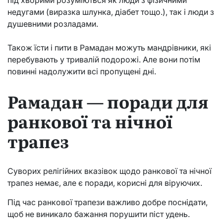
під хворими розуміються як люди з фізичними
недугами (виразка шлунка, діабет тощо.), так і люди з
душевними розладами.
Також їсти і пити в Рамадан можуть мандрівники, які
перебувають у тривалій подорожі. Але вони потім
повинні надолужити всі пропущені дні.
Рамадан — поради для
ранкової та нічної
трапез
Суворих релігійних вказівок щодо ранкової та нічної
трапез немає, але є поради, корисні для віруючих.
Під час ранкової трапези важливо добре поснідати,
щоб не виникало бажання порушити піст удень.