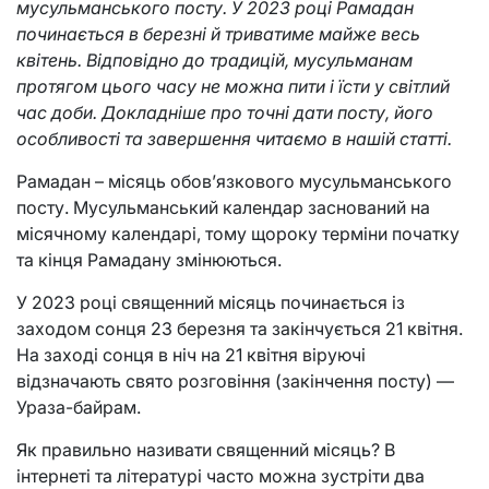
мусульманського посту. У 2023 році Рамадан
починається в березні й триватиме майже весь
квітень. Відповідно до традицій, мусульманам
протягом цього часу не можна пити і їсти у світлий
час доби. Докладніше про точні дати посту, його
особливості та завершення читаємо в нашій статті.
Рамадан – місяць обов’язкового мусульманського
посту. Мусульманський календар заснований на
місячному календарі, тому щороку терміни початку
та кінця Рамадану змінюються.
У 2023 році священний місяць починається із
заходом сонця 23 березня та закінчується 21 квітня.
На заході сонця в ніч на 21 квітня віруючі
відзначають свято розговіння (закінчення посту) —
Ураза-байрам.
Як правильно називати священний місяць? В
інтернеті та літературі часто можна зустріти два