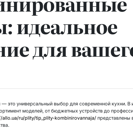
инированные
: идеальное
ие для вашег
— это универсальный выбор для современной кухни. В и
сортимент моделей, от бюджетных устройств до профес
//allo.ua/ru/plity/tip_plity-kombinirovannaja/
представлены в
тва.