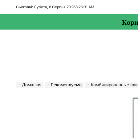
Перейти
Сьогодні: Субота, 8 Серпня 2026
8
:
26
:
32
AM
до
вмісту
Кори
Домашня
Рекомендуємо
Комбинированные пли