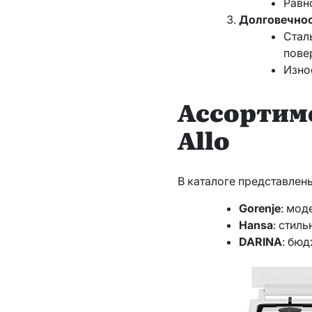
Равн
Долговечнос
Стал
пове
Изно
Ассортиме
Allo
В каталоге представлен
Gorenje
: мод
Hansa
: стил
DARINA
: бю