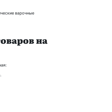
ические варочные
оваров на
чая:
.