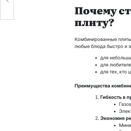
Почему с
плиту?
Комбинированные плиты 
любые блюда быстро и э
для небольши
для любителе
для тех, кто
Преимущества комбин
Гибкость в 
Газо
Элек
Экономия р
Мини