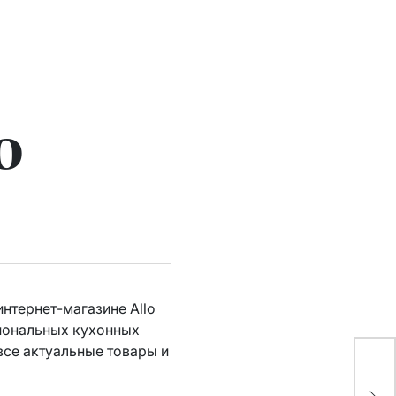
о
нтернет-магазине Allo
сиональных кухонных
се актуальные товары и
205
ун