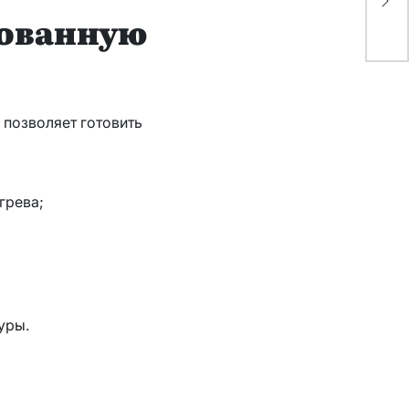
дл
рованную
ав
 позволяет готовить
грева;
уры.