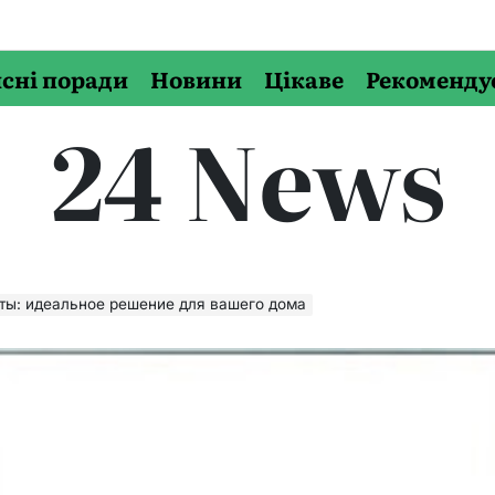
сні поради
Новини
Цікаве
Рекоменду
24 News
ты: идеальное решение для вашего дома