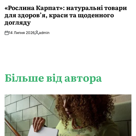
ОПУБЛІКУВАТИ
У
«Рослина Карпат»: натуральні товари
для здоров’я, краси та щоденного
догляду
14 Липня 2026
admin
Опубліковано
Більше від автора