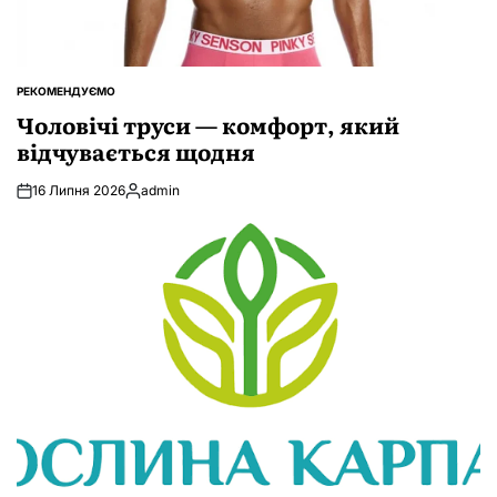
РЕКОМЕНДУЄМО
ОПУБЛІКУВАТИ
У
Чоловічі труси — комфорт, який
відчувається щодня
16 Липня 2026
admin
Опубліковано