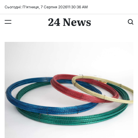
Перейти
Сьогодні: П’ятниця, 7 Серпня 2026
11
:
30
:
37
AM
до
24 News
вмісту