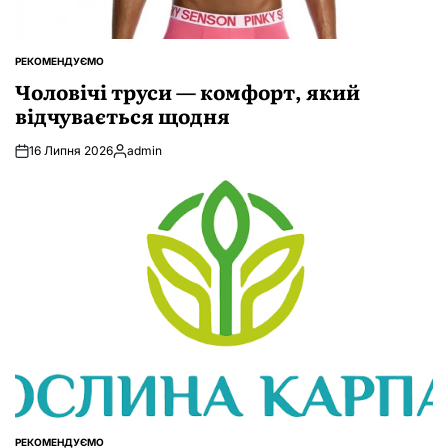
РЕКОМЕНДУЄМО
ОПУБЛІКУВАТИ
У
Чоловічі труси — комфорт, який
відчувається щодня
16 Липня 2026
admin
Опубліковано
РЕКОМЕНДУЄМО