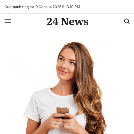
Перейти
Сьогодні: Неділя, 9 Серпня 2026
11
:
13
:
11
PM
до
24 News
вмісту