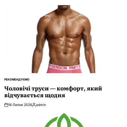
РЕКОМЕНДУЄМО
ОПУБЛІКУВАТИ
У
Чоловічі труси — комфорт, який
відчувається щодня
16 Липня 2026
admin
Опубліковано