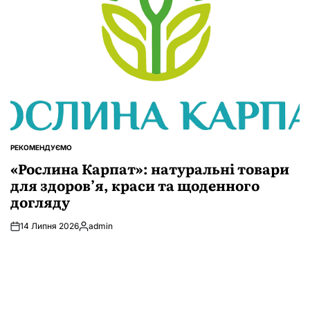
РЕКОМЕНДУЄМО
ОПУБЛІКУВАТИ
У
«Рослина Карпат»: натуральні товари
для здоров’я, краси та щоденного
догляду
14 Липня 2026
admin
Опубліковано