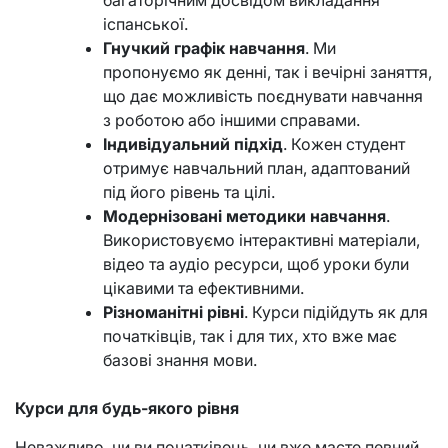
багаторічним досвідом викладання
іспанської.
Гнучкий графік навчання
. Ми
пропонуємо як денні, так і вечірні заняття,
що дає можливість поєднувати навчання
з роботою або іншими справами.
Індивідуальний підхід
. Кожен студент
отримує навчальний план, адаптований
під його рівень та цілі.
Модернізовані методики навчання
.
Використовуємо інтерактивні матеріали,
відео та аудіо ресурси, щоб уроки були
цікавими та ефективними.
Різноманітні рівні
. Курси підійдуть як для
початківців, так і для тих, хто вже має
базові знання мови.
Курси для будь-якого рівня
Неважливо, чи ви початківець, чи вже маєте певний