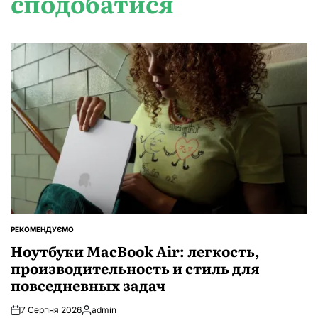
сподобатися
РЕКОМЕНДУЄМО
ОПУБЛІКУВАТИ
У
Ноутбуки MacBook Air: легкость,
производительность и стиль для
повседневных задач
7 Серпня 2026
admin
Опубліковано