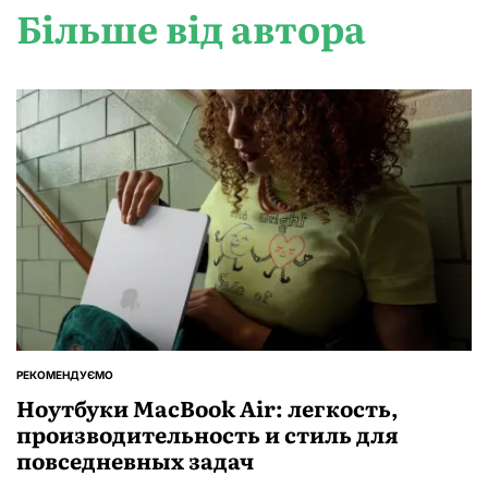
Більше від автора
РЕКОМЕНДУЄМО
ОПУБЛІКУВАТИ
У
Ноутбуки MacBook Air: легкость,
производительность и стиль для
повседневных задач