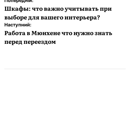
Навігація
Попередній:
записів
Шкафы: что важно учитывать при
выборе для вашего интерьера?
Наступний:
Работа в Мюнхене что нужно знать
перед переездом