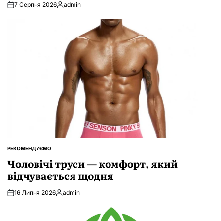
7 Серпня 2026
admin
Опубліковано
РЕКОМЕНДУЄМО
ОПУБЛІКУВАТИ
У
Чоловічі труси — комфорт, який
відчувається щодня
16 Липня 2026
admin
Опубліковано