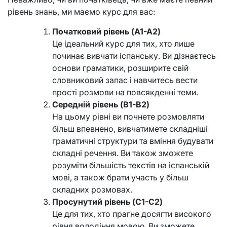
рівень знань, ми маємо курс для вас:
Початковий рівень (A1-A2)
Це ідеальний курс для тих, хто лише
починає вивчати іспанську. Ви дізнаєтесь
основи граматики, розширите свій
словниковий запас і навчитесь вести
прості розмови на повсякденні теми.
Середній рівень (B1-B2)
На цьому рівні ви почнете розмовляти
більш впевнено, вивчатимете складніші
граматичні структури та вміння будувати
складні речення. Ви також зможете
розуміти більшість текстів на іспанській
мові, а також брати участь у більш
складних розмовах.
Просунутий рівень (C1-C2)
Це для тих, хто прагне досягти високого
рівня володіння мовою. Ви зможете