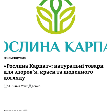
РЕКОМЕНДУЄМО
ОПУБЛІКУВАТИ
У
«Рослина Карпат»: натуральні товари
для здоров’я, краси та щоденного
догляду
14 Липня 2026
admin
Опубліковано