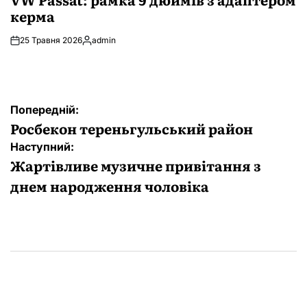
керма
25 Травня 2026
admin
Опубліковано
Навігація
Попередній:
записів
Росбекон тереньгульський район
Наступний:
Жартівливе музичне привітання з
днем народження чоловіка