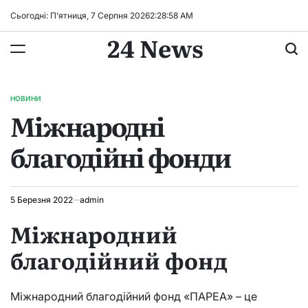
Перейти
Сьогодні: П’ятниця, 7 Серпня 2026
2
:
28
:
59
AM
до
24 News
вмісту
НОВИНИ
ОПУБЛІКУВАТИ
Міжнародні
У
благодійні фонди
5 Березня 2022
admin
Міжнародний
благодійний фонд
Міжнародний благодійний фонд «ПАРЕА» – це