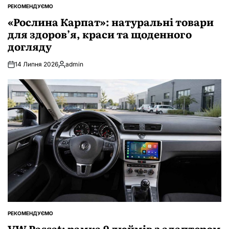
РЕКОМЕНДУЄМО
ОПУБЛІКУВАТИ
У
«Рослина Карпат»: натуральні товари
для здоров’я, краси та щоденного
догляду
14 Липня 2026
admin
Опубліковано
РЕКОМЕНДУЄМО
ОПУБЛІКУВАТИ
У
VW Passat: рамка 9 дюймів з адаптером