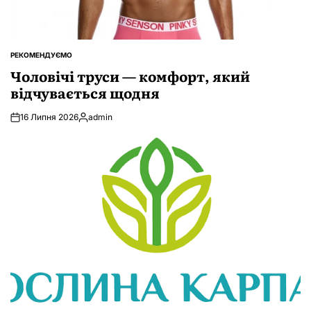
РЕКОМЕНДУЄМО
ОПУБЛІКУВАТИ
У
Чоловічі труси — комфорт, який
відчувається щодня
16 Липня 2026
admin
Опубліковано