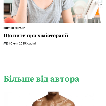
КОРИСНІ ПОРАДИ
ОПУБЛІКУВАТИ
У
Що пити при хіміотерапії
31 Січня 2025
admin
Опубліковано
Більше від автора