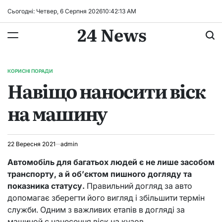
Перейти
Сьогодні: Четвер, 6 Серпня 2026
10
:
42
:
14
AM
до
24 News
вмісту
КОРИСНІ ПОРАДИ
ОПУБЛІКУВАТИ
Навіщо наносити віск
У
на машину
22 Вересня 2021
admin
Автомобіль для багатьох людей є не лише засобом
транспорту, а й об’єктом пишного догляду та
показника статусу.
Правильний догляд за авто
допомагає зберегти його вигляд і збільшити термін
служби. Одним з важливих етапів в догляді за
машиной є нанесення віск на кузов.