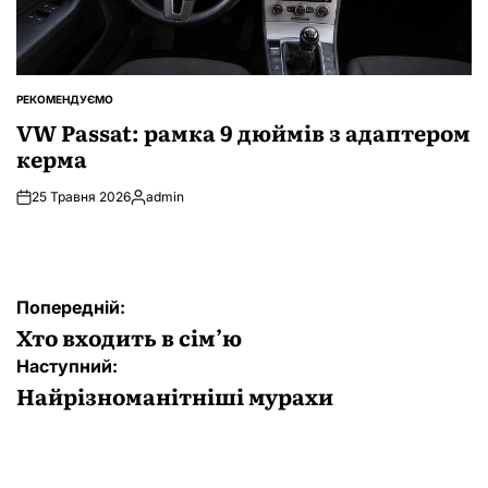
РЕКОМЕНДУЄМО
ОПУБЛІКУВАТИ
У
VW Passat: рамка 9 дюймів з адаптером
керма
25 Травня 2026
admin
Опубліковано
Навігація
Попередній:
записів
Хто входить в сім’ю
Наступний:
Найрізноманітніші мурахи