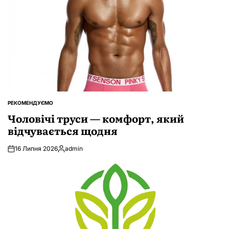
РЕКОМЕНДУЄМО
ОПУБЛІКУВАТИ
У
Чоловічі труси — комфорт, який
відчувається щодня
16 Липня 2026
admin
Опубліковано