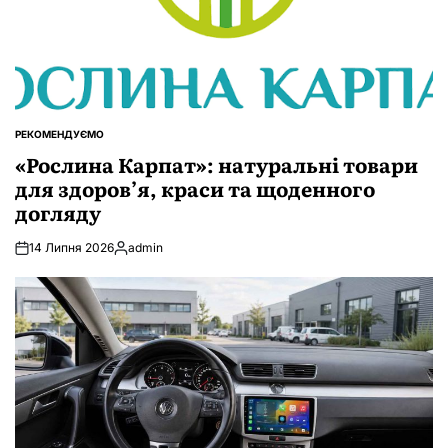
РЕКОМЕНДУЄМО
ОПУБЛІКУВАТИ
У
«Рослина Карпат»: натуральні товари
для здоров’я, краси та щоденного
догляду
14 Липня 2026
admin
Опубліковано