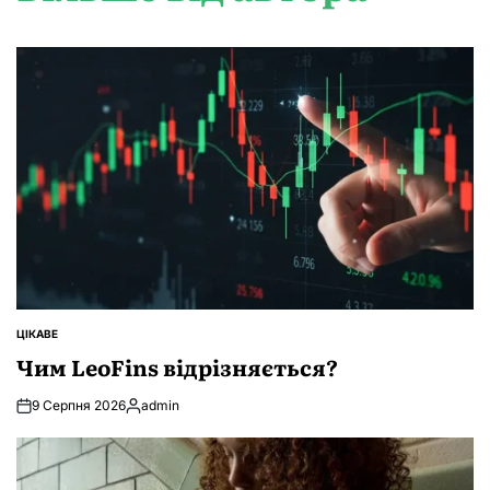
ЦІКАВЕ
ОПУБЛІКУВАТИ
У
Чим LeoFins відрізняється?
9 Серпня 2026
admin
Опубліковано