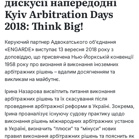
дискусії напередодні
Kyiv Arbitration Days
2018: Think Big!
Керуючий партнер Адвокатського об’єднання
«ENGARDE» виступає 13 вересня 2018 року з
доповіддю, що присвячена Нью-Йоркській конвенції
1958 року про визнання й виконання іноземних
арбітражних рішень – вдалим досягненням та
викликам на майбутнє.
Ірина Назарова висвітлить питання виконання
арбітражних рішень та їх скасування після
проведення арбітражної реформи в Україні. Зокрема,
Ірина проаналізує існуючу судову практику щодо
виконання рішень міжнародних арбітражних установ
в Україні, визначить “плюси” та “мінуси” нових
правил виконання арбітражних рішень та пояснить як