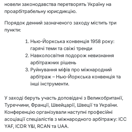
новели законодавства перетворять Україну на
проарбітрабельну юрисдикцію.
Порядок денний зазначеного заходу містить три
пункти:
Нью-Йоркська конвенція 1958 року:
гарячі теми та свіжі тренди
Навколосвітня подорож невизнання
арбітражних рішень
Руйнування міфів про міжнародний
арбітраж – Нью-Йоркська конвенція та
інші інструменти.
У заході беруть участь доповідачі з Великобританії,
Туреччини, Франції, Швейцарії, Швеції та України.
Конференцію організували наступні професійні
асоціації спеціалістів з міжнародного арбітражу: ICC
YAF, ICDR Y&I, RCAN та UAA.