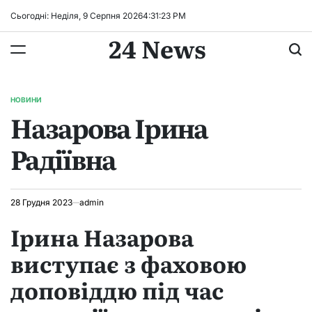
Перейти
Сьогодні: Неділя, 9 Серпня 2026
4
:
31
:
24
PM
до
24 News
вмісту
НОВИНИ
ОПУБЛІКУВАТИ
Назарова Ірина
У
Радіївна
28 Грудня 2023
admin
Ірина Назарова
виступає з фаховою
доповіддю під час