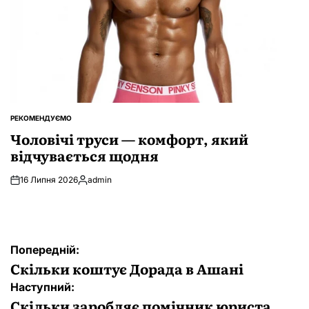
РЕКОМЕНДУЄМО
ОПУБЛІКУВАТИ
У
Чоловічі труси — комфорт, який
відчувається щодня
16 Липня 2026
admin
Опубліковано
Навігація
Попередній:
записів
Скільки коштує Дорада в Ашані
Наступний:
Скільки заробляє помічник юриста