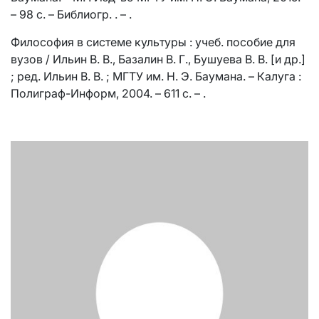
– 98 с. – Библиогр. . – .
Философия в системе культуры : учеб. пособие для
вузов / Ильин В. В., Базалин В. Г., Бушуева В. В. [и др.]
; ред. Ильин В. В. ; МГТУ им. Н. Э. Баумана. – Калуга :
Полиграф-Информ, 2004. – 611 с. – .