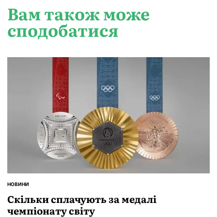
Вам також може
сподобатися
НОВИНИ
ОПУБЛІКУВАТИ
У
Скільки сплачують за медалі
чемпіонату світу