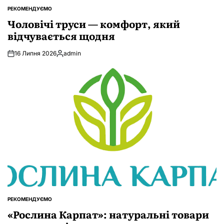
РЕКОМЕНДУЄМО
ОПУБЛІКУВАТИ
У
Чоловічі труси — комфорт, який
відчувається щодня
16 Липня 2026
admin
Опубліковано
РЕКОМЕНДУЄМО
ОПУБЛІКУВАТИ
У
«Рослина Карпат»: натуральні товари