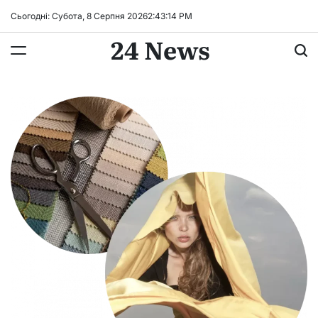
Перейти
Сьогодні: Субота, 8 Серпня 2026
2
:
43
:
15
PM
до
24 News
вмісту