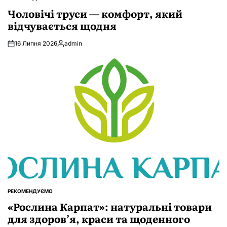
ОПУБЛІКУВАТИ
У
Чоловічі труси — комфорт, який
відчувається щодня
16 Липня 2026
admin
Опубліковано
РЕКОМЕНДУЄМО
ОПУБЛІКУВАТИ
У
«Рослина Карпат»: натуральні товари
для здоров’я, краси та щоденного