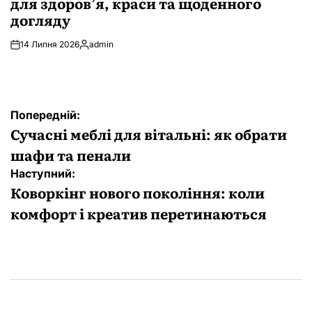
для здоров’я, краси та щоденного
догляду
14 Липня 2026
admin
Опубліковано
Навігація
Попередній:
записів
Сучасні меблі для вітальні: як обрати
шафи та пенали
Наступний:
Коворкінг нового покоління: коли
комфорт і креатив перетинаються