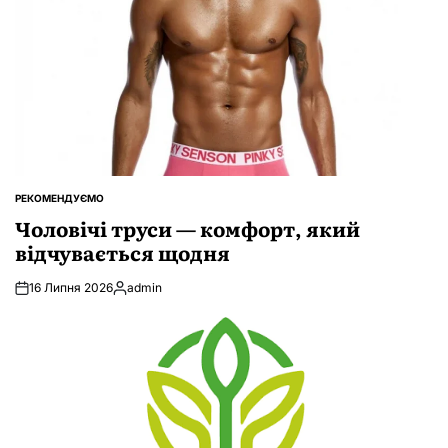
РЕКОМЕНДУЄМО
ОПУБЛІКУВАТИ
У
Чоловічі труси — комфорт, який
відчувається щодня
16 Липня 2026
admin
Опубліковано