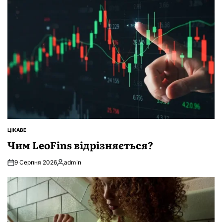
ЦІКАВЕ
ОПУБЛІКУВАТИ
У
Чим LeoFins відрізняється?
9 Серпня 2026
admin
Опубліковано