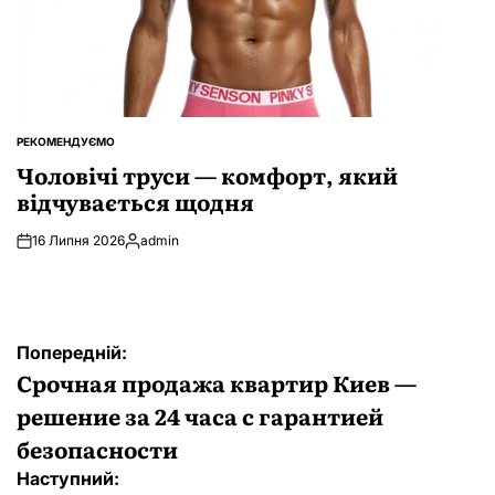
РЕКОМЕНДУЄМО
ОПУБЛІКУВАТИ
У
Чоловічі труси — комфорт, який
відчувається щодня
16 Липня 2026
admin
Опубліковано
Навігація
Попередній:
записів
Срочная продажа квартир Киев —
решение за 24 часа с гарантией
безопасности
Наступний: