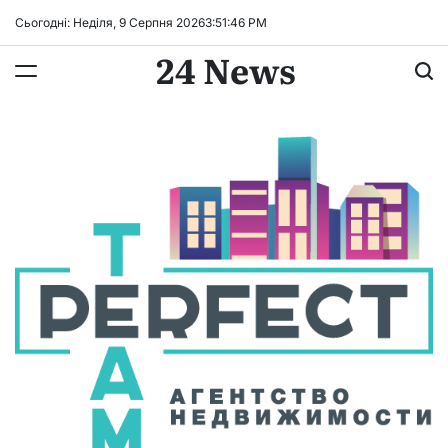
Перейти
Сьогодні: Неділя, 9 Серпня 2026
3
:
51
:
47
PM
до
24 News
вмісту