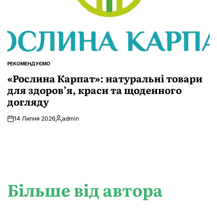
РЕКОМЕНДУЄМО
ОПУБЛІКУВАТИ
У
«Рослина Карпат»: натуральні товари
для здоров’я, краси та щоденного
догляду
14 Липня 2026
admin
Опубліковано
Більше від автора