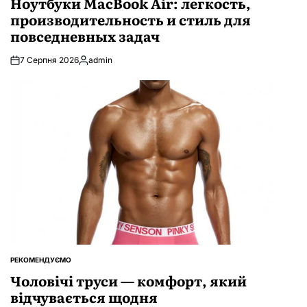
Ноутбуки MacBook Air: легкость,
производительность и стиль для
повседневных задач
7 Серпня 2026
admin
Опубліковано
РЕКОМЕНДУЄМО
ОПУБЛІКУВАТИ
У
Чоловічі труси — комфорт, який
відчувається щодня