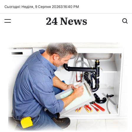
Перейти
Сьогодні: Неділя, 9 Серпня 2026
3
:
16
:
41
PM
до
24 News
вмісту