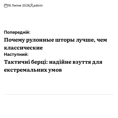
16 Липня 2026
admin
Опубліковано
Навігація
Попередній:
записів
Почему рулонные шторы лучше, чем
классические
Наступний:
Тактичні берці: надійне взуття для
екстремальних умов