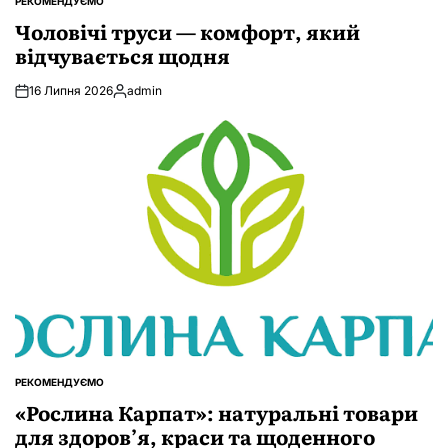
РЕКОМЕНДУЄМО
ОПУБЛІКУВАТИ
У
Чоловічі труси — комфорт, який
відчувається щодня
16 Липня 2026
admin
Опубліковано
РЕКОМЕНДУЄМО
ОПУБЛІКУВАТИ
У
«Рослина Карпат»: натуральні товари
для здоров’я, краси та щоденного