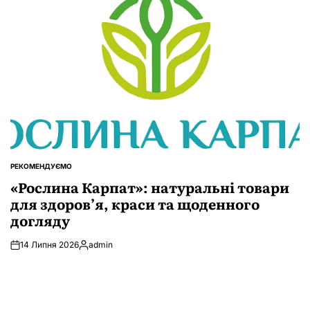
РЕКОМЕНДУЄМО
ОПУБЛІКУВАТИ
У
«Рослина Карпат»: натуральні товари
для здоров’я, краси та щоденного
догляду
14 Липня 2026
admin
Опубліковано