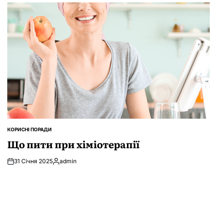
КОРИСНІ ПОРАДИ
ОПУБЛІКУВАТИ
У
Що пити при хіміотерапії
31 Січня 2025
admin
Опубліковано