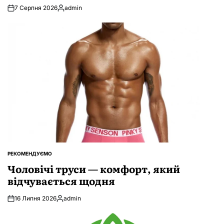
7 Серпня 2026
admin
Опубліковано
РЕКОМЕНДУЄМО
ОПУБЛІКУВАТИ
У
Чоловічі труси — комфорт, який
відчувається щодня
16 Липня 2026
admin
Опубліковано