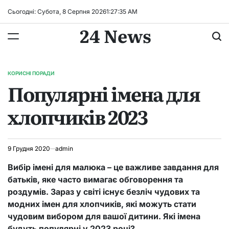
Перейти
Сьогодні: Субота, 8 Серпня 2026
1
:
27
:
36
AM
до
24 News
вмісту
КОРИСНІ ПОРАДИ
ОПУБЛІКУВАТИ
Популярні імена для
У
хлопчиків 2023
9 Грудня 2020
admin
Вибір імені для малюка – це важливе завдання для
батьків, яке часто вимагає обговорення та
роздумів. Зараз у світі існує безліч чудових та
модних імен для хлопчиків, які можуть стати
чудовим вибором для вашої дитини. Які імена
будуть популярні у 2023 році?