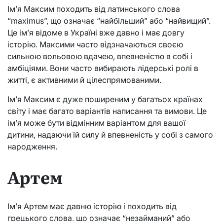
Ім’я Максим походить від латинського слова
“maximus”, що означає “найбільший” або “найвищий”.
Це ім’я відоме в Україні вже давно і має довгу
історію. Максими часто відзначаються своєю
сильною вольовою вдачею, впевненістю в собі і
амбіціями. Вони часто вибирають лідерські ролі в
житті, є активними й цілеспрямованими.
Ім’я Максим є дуже поширеним у багатьох країнах
світу і має багато варіантів написання та вимови. Це
ім’я може бути відмінним варіантом для вашої
дитини, надаючи їй силу й впевненість у собі з самого
народження.
Артем
Ім’я Артем має давню історію і походить від
грецького слова, що означає “незайманий” або