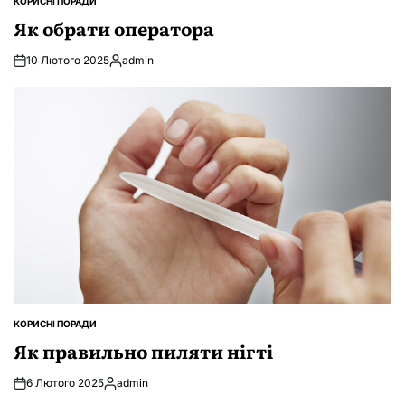
КОРИСНІ ПОРАДИ
ОПУБЛІКУВАТИ
У
Як обрати оператора
10 Лютого 2025
admin
Опубліковано
КОРИСНІ ПОРАДИ
ОПУБЛІКУВАТИ
У
Як правильно пиляти нігті
6 Лютого 2025
admin
Опубліковано