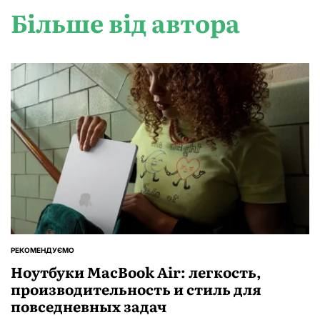
Більше від автора
РЕКОМЕНДУЄМО
ОПУБЛІКУВАТИ
У
Ноутбуки MacBook Air: легкость,
производительность и стиль для
повседневных задач