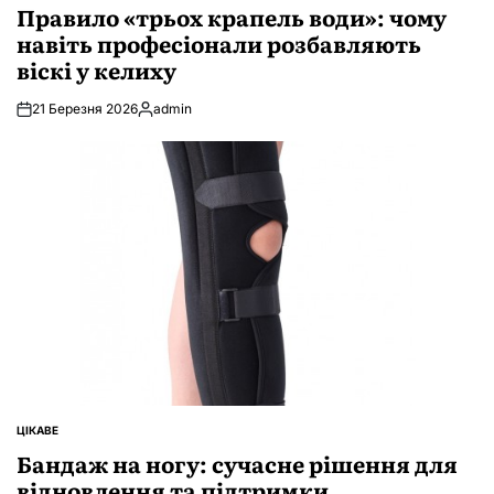
У
Правило «трьох крапель води»: чому
навіть професіонали розбавляють
віскі у келиху
21 Березня 2026
admin
Опубліковано
ЦІКАВЕ
ОПУБЛІКУВАТИ
У
Бандаж на ногу: сучасне рішення для
відновлення та підтримки