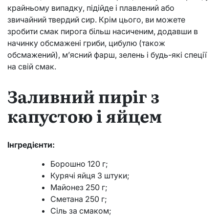
крайньому випадку, підійде і плавлений або
звичайний твердий сир. Крім цього, ви можете
зробити смак пирога більш насиченим, додавши в
начинку обсмажені гриби, цибулю (також
обсмажений), м’ясний фарш, зелень і будь-які спеції
на свій смак.
Заливний пиріг з
капустою і яйцем
Інгредієнти:
Борошно 120 г;
Курячі яйця 3 штуки;
Майонез 250 г;
Сметана 250 г;
Сіль за смаком;