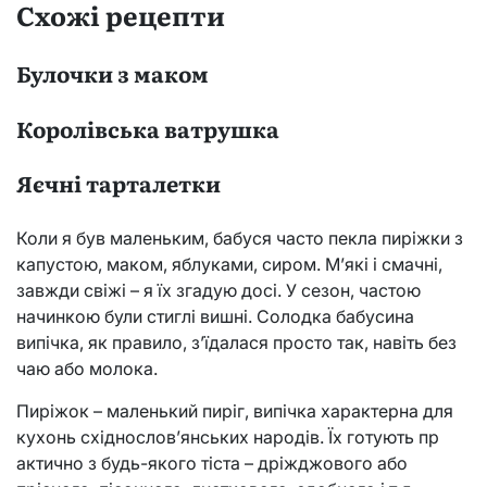
Схожі рецепти
Булочки з маком
Королівська ватрушка
Яєчні тарталетки
Коли я був маленьким, бабуся часто пекла пиріжки з
капустою, маком, яблуками, сиром. М’які і смачні,
завжди свіжі – я їх згадую досі. У сезон, частою
начинкою були стиглі вишні. Солодка бабусина
випічка, як правило, з’їдалася просто так, навіть без
чаю або молока.
Пиріжок – маленький пиріг, випічка характерна для
кухонь східнослов’янських народів. Їх готують пр
актично з будь-якого тіста – дріжджового або