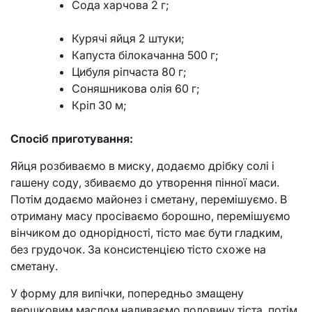
Сода харчова 2 г;
Курячі яйця 2 штуки;
Капуста білокачанна 500 г;
Цибуля ріпчаста 80 г;
Соняшникова олія 60 г;
Кріп 30 м;
Спосіб приготування:
Яйця розбиваємо в миску, додаємо дрібку солі і
гашену соду, збиваємо до утворення пінної маси.
Потім додаємо майонез і сметану, перемішуємо. В
отриману масу просіваємо борошно, перемішуємо
вінчиком до однорідності, тісто має бути гладким,
без грудочок. За консистенцією тісто схоже на
сметану.
У форму для випічки, попередньо змащену
вершковим маслом наливаємо половину тіста, потім