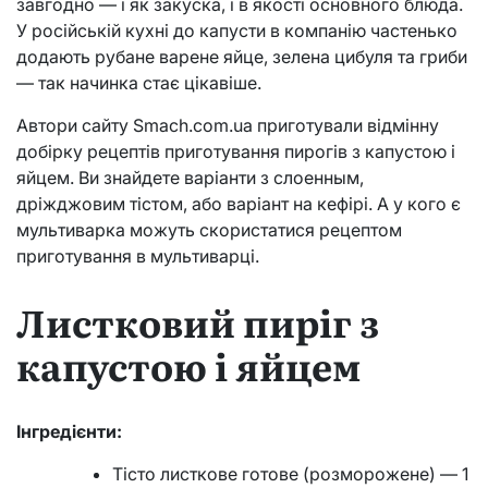
завгодно — і як закуска, і в якості основного блюда.
У російській кухні до капусти в компанію частенько
додають рубане варене яйце, зелена цибуля та гриби
— так начинка стає цікавіше.
Автори сайту Smach.com.ua приготували відмінну
добірку рецептів приготування пирогів з капустою і
яйцем. Ви знайдете варіанти з слоенным,
дріжджовим тістом, або варіант на кефірі. А у кого є
мультиварка можуть скористатися рецептом
приготування в мультиварці.
Листковий пиріг з
капустою і яйцем
Інгредієнти:
Тісто листкове готове (розморожене) — 1