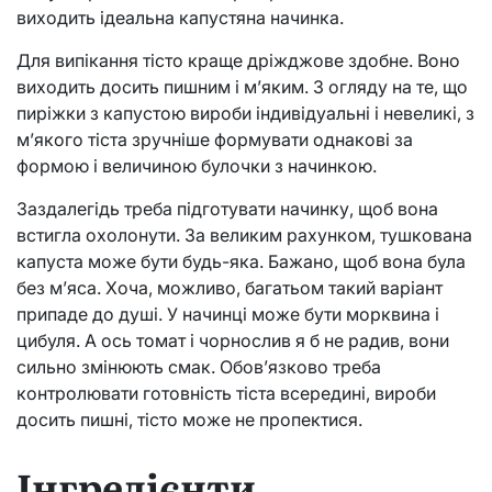
виходить ідеальна капустяна начинка.
Для випікання тісто краще дріжджове здобне. Воно
виходить досить пишним і м’яким. З огляду на те, що
пиріжки з капустою вироби індивідуальні і невеликі, з
м’якого тіста зручніше формувати однакові за
формою і величиною булочки з начинкою.
Заздалегідь треба підготувати начинку, щоб вона
встигла охолонути. За великим рахунком, тушкована
капуста може бути будь-яка. Бажано, щоб вона була
без м’яса. Хоча, можливо, багатьом такий варіант
припаде до душі. У начинці може бути морквина і
цибуля. А ось томат і чорнослив я б не радив, вони
сильно змінюють смак. Обов’язково треба
контролювати готовність тіста всередині, вироби
досить пишні, тісто може не пропектися.
Інгредієнти