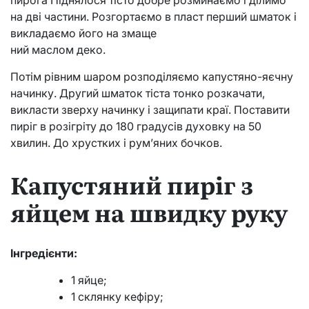
на дві частини. Розгортаємо в пласт перший шматок і
викладаємо його на змаще
ний маслом деко.
Потім рівним шаром розподіляємо капустяно-яєчну
начинку. Другий шматок тіста тонко розкачати,
викласти зверху начинку і защипати краї. Поставити
пиріг в розігріту до 180 градусів духовку на 50
хвилин. До хрустких і рум’яних бочков.
Капустяний пиріг з
яйцем на швидку руку
Інгредієнти:
1 яйце;
1 склянку кефіру;