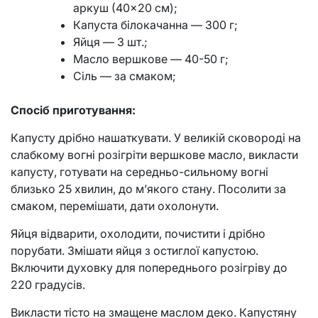
аркуш (40×20 см);
Капуста білокачанна — 300 г;
Яйця — 3 шт.;
Масло вершкове — 40-50 г;
Сіль — за смаком;
Спосіб приготування:
Капусту дрібно нашаткувати. У великій сковороді на
слабкому вогні розігріти вершкове масло, викласти
капусту, готувати на середньо-сильному вогні
близько 25 хвилин, до м’якого стану. Посолити за
смаком, перемішати, дати охолонути.
Яйця відварити, охолодити, почистити і дрібно
порубати. Змішати яйця з остиглої капустою.
Включити духовку для попереднього розігріву до
220 градусів.
Викласти тісто на змащене маслом деко. Капустяну