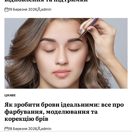
19 Березня 2026
admin
Опубліковано
ЦІКАВЕ
ОПУБЛІКУВАТИ
У
Як зробити брови ідеальними: все про
фарбування, моделювання та
корекцію брів
18 Березня 2026
admin
Опубліковано