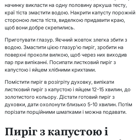
начинку викласти на одну половину аркуша тесту,
краї тіста змастити водою. Накрити капусту порожній
стороною листа тіста, виделкою придавити краю,
щоб вони добре скрепились.
Приготувати глазур. Яєчний жовток злегка збити з
водою. Змастити цією глазур’ю пиріг, зробити на
поверхні проколи вилкою, щоб через них виходив
пар при випіканні. Посипати листковий пиріг з
капустою і яйцем хлібними крихтами.
Помістити пиріг в розігріту духовку, випікати
листковий пиріг з капустою і яйцем 12-15 хвилин, до
золотистого кольору. Дістати готовий пиріг з
духовки, дати охолонути близько 5-10 хвилин. Потім
порізати порційними шматками і можна подавати.
Пиріг з капустою і