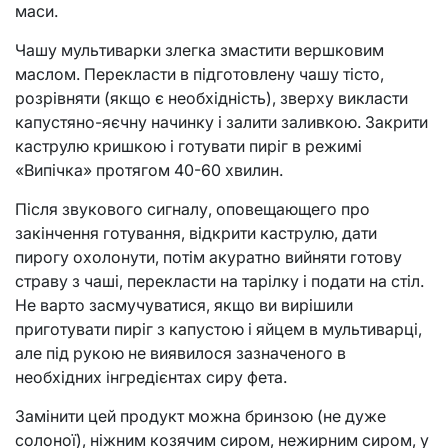
маси.
Чашу мультиварки злегка змастити вершковим
маслом. Перекласти в підготовлену чашу тісто,
розрівняти (якщо є необхідність), зверху викласти
капустяно-яєчну начинку і залити заливкою. Закрити
каструлю кришкою і готувати пиріг в режимі
«Випічка» протягом 40-60 хвилин.
Після звукового сигналу, оповещающего про
закінчення готування, відкрити каструлю, дати
пирогу охолонути, потім акуратно вийняти готову
страву з чаші, перекласти на тарілку і подати на стіл.
Не варто засмучуватися, якщо ви вирішили
приготувати пиріг з капустою і яйцем в мультиварці,
але під рукою не виявилося зазначеного в
необхідних інгредієнтах сиру фета.
Замінити цей продукт можна бринзою (не дуже
солоної), ніжним козячим сиром, нежирним сиром, у