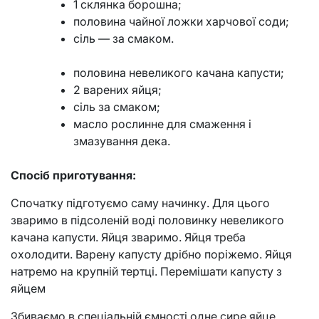
1 склянка борошна;
половина чайної ложки харчової соди;
сіль — за смаком.
половина невеликого качана капусти;
2 варених яйця;
сіль за смаком;
масло рослинне для смаження і
змазування дека.
Спосіб приготування:
Спочатку підготуємо саму начинку. Для цього
зваримо в підсоленій воді половинку невеликого
качана капусти. Яйця зваримо. Яйця треба
охолодити. Варену капусту дрібно поріжемо. Яйця
натремо на крупній тертці. Перемішати капусту з
яйцем
Збиваємо в спеціальній ємності одне сире яйце