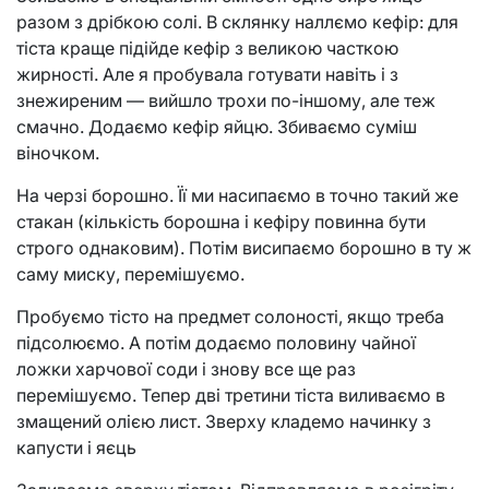
разом з дрібкою солі. В склянку наллємо кефір: для
тіста краще підійде кефір з великою часткою
жирності. Але я пробувала готувати навіть і з
знежиреним — вийшло трохи по-іншому, але теж
смачно. Додаємо кефір яйцю. Збиваємо суміш
віночком.
На черзі борошно. Її ми насипаємо в точно такий же
стакан (кількість борошна і кефіру повинна бути
строго однаковим). Потім висипаємо борошно в ту ж
саму миску, перемішуємо.
Пробуємо тісто на предмет солоності, якщо треба
підсолюємо. А потім додаємо половину чайної
ложки харчової соди і знову все ще раз
перемішуємо. Тепер дві третини тіста виливаємо в
змащений олією лист. Зверху кладемо начинку з
капусти і яєць