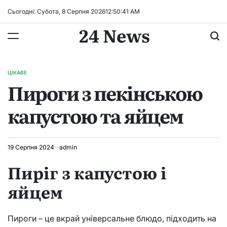
Перейти
Сьогодні: Субота, 8 Серпня 2026
12
:
50
:
42
AM
до
24 News
вмісту
ЦІКАВЕ
ОПУБЛІКУВАТИ
Пироги з пекінською
У
капустою та яйцем
19 Серпня 2024
admin
Пиріг з капустою і
яйцем
Пироги – це вкрай універсальне блюдо, підходить на