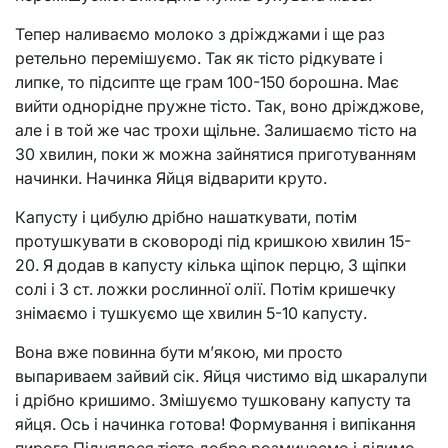
Тепер наливаємо молоко з дріжджами і ще раз
ретельно перемішуємо. Так як тісто рідкувате і
липке, то підсипте ще грам 100-150 борошна. Має
вийти однорідне пружне тісто. Так, воно дріжджове,
але і в той же час трохи щільне. Залишаємо тісто на
30 хвилин, поки ж можна зайнятися приготуванням
начинки. Начинка Яйця відварити круто.
Капусту і цибулю дрібно нашаткувати, потім
протушкувати в сковороді під кришкою хвилин 15-
20. Я додав в капусту кілька щіпок перцю, 3 щіпки
солі і 3 ст. ложки рослинної олії. Потім кришечку
знімаємо і тушкуємо ще хвилин 5-10 капусту.
Вона вже повинна бути м’якою, ми просто
выпариваем зайвий сік. Яйця чистимо від шкаралупи
і дрібно кришимо. Змішуємо тушковану капусту та
яйця. Ось і начинка готова! Формування і випікання
пирога Піднялося тісто добре розминаємо і ділимо