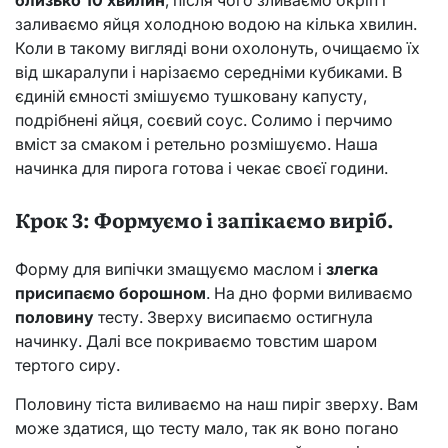
заливаємо яйця холодною водою на кілька хвилин.
Коли в такому вигляді вони охолонуть, очищаємо їх
від шкаралупи і нарізаємо середніми кубиками. В
єдиній ємності змішуємо тушковану капусту,
подрібнені яйця, соєвий соус. Солимо і перчимо
вміст за смаком і ретельно розмішуємо. Наша
начинка для пирога готова і чекає своєї години.
Крок 3: Формуємо і запікаємо виріб.
Форму для випічки змащуємо маслом і
злегка
присипаємо
борошном
. На дно форми виливаємо
половину
тесту. Зверху висипаємо остигнула
начинку. Далі все покриваємо товстим шаром
тертого сиру.
Половину тіста виливаємо на наш пиріг зверху. Вам
може здатися, що тесту мало, так як воно погано