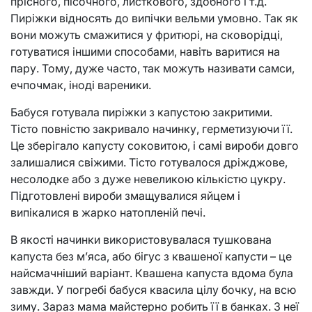
прісного, пісочного, листкового, здобного і т.д.
Пиріжки відносять до випічки вельми умовно. Так як
вони можуть смажитися у фритюрі, на сковорідці,
готуватися іншими способами, навіть варитися на
пару. Тому, дуже часто, так можуть називати самси,
ечпочмак, іноді вареники.
Бабуся готувала пиріжки з капустою закритими.
Тісто повністю закривало начинку, герметизуючи її.
Це зберігало капусту соковитою, і самі вироби довго
залишалися свіжими. Тісто готувалося дріжджове,
несолодке або з дуже невеликою кількістю цукру.
Підготовлені вироби змащувалися яйцем і
випікалися в жарко натопленій печі.
В якості начинки використовувалася тушкована
капуста без м’яса, або бігус з квашеної капусти – це
найсмачніший варіант. Квашена капуста вдома була
завжди. У погребі бабуся квасила цілу бочку, на всю
зиму. Зараз мама майстерно робить її в банках. З неї