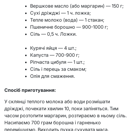
Вершкове масло (або маргарин) — 150 г;
Сухі дріжджі — 1 ч. ложка;
Тепле молоко (вода) — 1 стакан;
Пшеничне борошно — 900-1000 г;
Сіль — 0,5 ч. Ложки.
Курячі яйця — 4 шт.;
Капуста — 700-900 г;
Ріпчаста цибуля — 1 шт.;
Сіль і перець за смаком;
Олія для смаження.
Спосіб приготування:
У склянці теплого молока або води розмішати
дріжджі, почекати хвилин 10, поки запіняться. Тим
часом розтопити маргарин, розтираємо в ньому сіль.
Насипаємо 700 грам борошна і гарненько
перемішуємо. Виходить пухка сухувата маса.