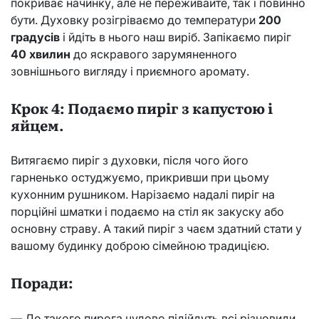
покриває начинку, але не переживайте, так і повинно
бути. Духовку розігріваємо до температури
200
градусів
і йдіть в нього наш виріб. Запікаємо пиріг
40 хвилин
до яскравого зарумяненного
зовнішнього вигляду і приємного аромату.
Крок 4: Подаємо пиріг з капустою і
яйцем.
Витягаємо пиріг з духовки, після чого його
гарненько остуджуємо, прикривши при цьому
кухонним рушником. Нарізаємо надалі пиріг на
порційні шматки і подаємо на стіл як закуску або
основну страву. А такий пиріг з чаєм здатний стати у
вашому будинку доброю сімейною традицією.
Поради:
— До такого пирога чудово підійдуть всі різновиди