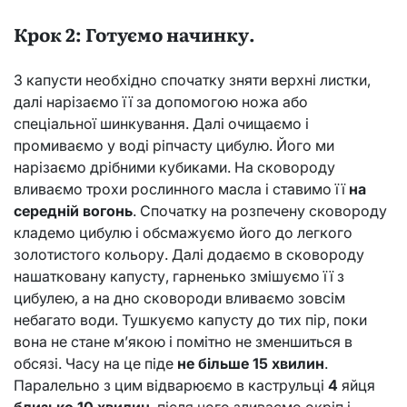
Крок 2: Готуємо начинку.
З капусти необхідно спочатку зняти верхні листки,
далі нарізаємо її за допомогою ножа або
спеціальної шинкування. Далі очищаємо і
промиваємо у воді ріпчасту цибулю. Його ми
нарізаємо дрібними кубиками. На сковороду
вливаємо трохи рослинного масла і ставимо її
на
середній вогонь
. Спочатку на розпечену сковороду
кладемо цибулю і обсмажуємо його до легкого
золотистого кольору. Далі додаємо в сковороду
нашатковану капусту, гарненько змішуємо її з
цибулею, а на дно сковороди вливаємо зовсім
небагато води. Тушкуємо капусту до тих пір, поки
вона не стане м’якою і помітно не зменшиться в
обсязі. Часу на це піде
не більше 15 хвилин
.
Паралельно з цим відварюємо в каструльці
4
яйця
близько 10 хвилин
, після чого зливаємо окріп і