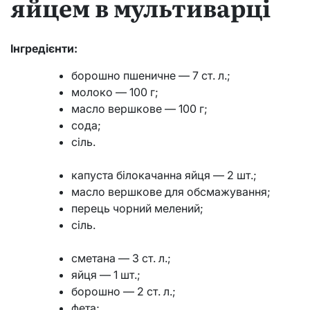
яйцем в мультиварці
Інгредієнти:
борошно пшеничне — 7 ст. л.;
молоко — 100 г;
масло вершкове — 100 г;
сода;
сіль.
капуста білокачанна яйця — 2 шт.;
масло вершкове для обсмажування;
перець чорний мелений;
сіль.
сметана — 3 ст. л.;
яйця — 1 шт.;
борошно — 2 ст. л.;
фета;