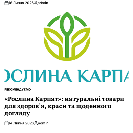
16 Липня 2026
admin
Опубліковано
РЕКОМЕНДУЄМО
ОПУБЛІКУВАТИ
У
«Рослина Карпат»: натуральні товари
для здоров’я, краси та щоденного
догляду
14 Липня 2026
admin
Опубліковано