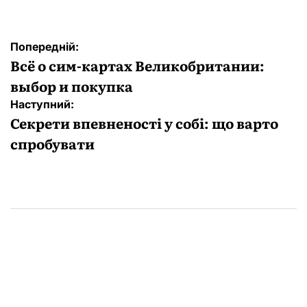
Навігація
Попередній:
записів
Всё о сим-картах Великобритании:
выбор и покупка
Наступний:
Секрети впевненості у собі: що варто
спробувати