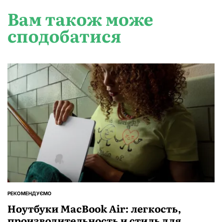
Вам також може
сподобатися
РЕКОМЕНДУЄМО
ОПУБЛІКУВАТИ
У
Ноутбуки MacBook Air: легкость,
производительность и стиль для