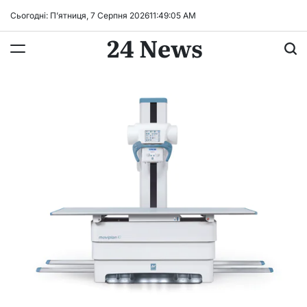
Перейти
Сьогодні: П’ятниця, 7 Серпня 2026
11
:
49
:
06
AM
до
24 News
вмісту