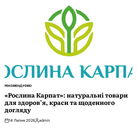
РЕКОМЕНДУЄМО
ОПУБЛІКУВАТИ
У
«Рослина Карпат»: натуральні товари
для здоров’я, краси та щоденного
догляду
14 Липня 2026
admin
Опубліковано