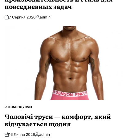
повседневных задач
7 Серпня 2026
admin
Опубліковано
РЕКОМЕНДУЄМО
ОПУБЛІКУВАТИ
У
Чоловічі труси — комфорт, який
відчувається щодня
16 Липня 2026
admin
Опубліковано