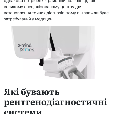
однаково потрібен як районній поліклініці, так і
великому спеціалізованому центру для
встановлення точних діагнозів, тому він завжди буде
затребуваний у медицині.
Які бувають
рентгенодіагностичні
системи