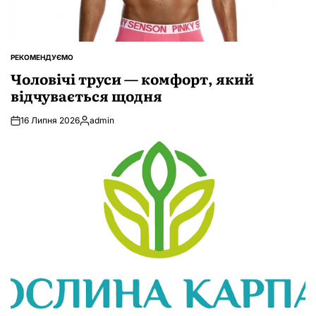
РЕКОМЕНДУЄМО
ОПУБЛІКУВАТИ
У
Чоловічі труси — комфорт, який
відчувається щодня
16 Липня 2026
admin
Опубліковано