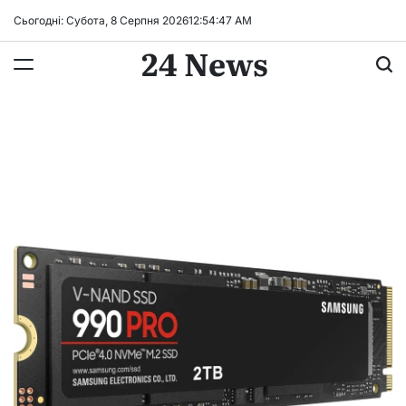
Перейти
Сьогодні: Субота, 8 Серпня 2026
12
:
54
:
47
AM
до
24 News
вмісту