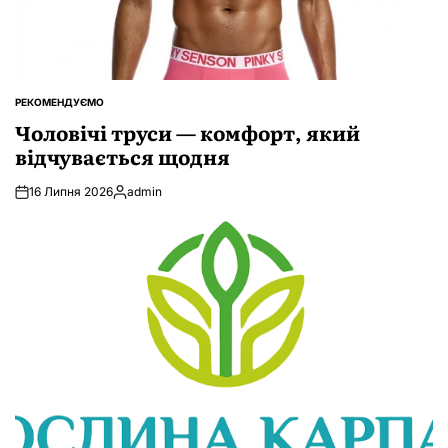
РЕКОМЕНДУЄМО
ОПУБЛІКУВАТИ
У
Чоловічі труси — комфорт, який
відчувається щодня
16 Липня 2026
admin
Опубліковано