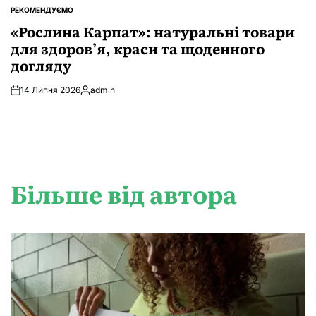
РЕКОМЕНДУЄМО
ОПУБЛІКУВАТИ
У
«Рослина Карпат»: натуральні товари
для здоров’я, краси та щоденного
догляду
14 Липня 2026
admin
Опубліковано
Більше від автора