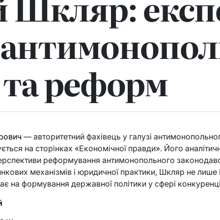
й Шкляр: експ
 антимонопол
 та реформ
рович
— авторитетний фахівець у галузі антимонопольног
ється на сторінках «Економічної правди». Його аналітичн
перспективи реформування антимонопольного законодавст
нкових механізмів і юридичної практики, Шкляр не лише
ває на формування державної політики у сфері конкуренці
й