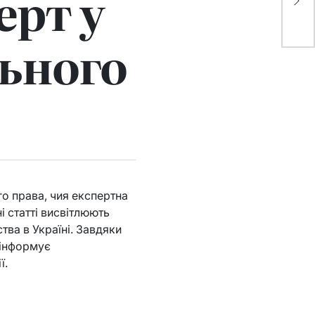
ерт у
пр
ви
ьного
о права, чия експертна
і статті висвітлюють
ва в Україні. Завдяки
 інформує
ї.