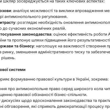
ій Шкляр зосереджується на таких ключових аспектах:
позови
: аналізує можливості та виклики впровадження м
ері антимонопольного регулювання.
итрасту
: розглядає необхідність оновлення антимонопо
го до сучасних економічних реалій.
стосування законодавства
: оцінює ефективність роботи
аїни та пропонує шляхи підвищення його результативності
ржави та бізнесу
: наголошує на важливості створення п
ів ринку, зменшення адміністративного тиску та забезпеч
 рішень.
ової системи
рияє формуванню правової культури в Україні, зокрема:
ня про антимонопольне право серед широкого кола чит
щенню правової обізнаності бізнес-спільноти.
у дискусіях щодо вдосконалення законодавства та практ
ічні обговорення, які сприяють демократизації процесу пр