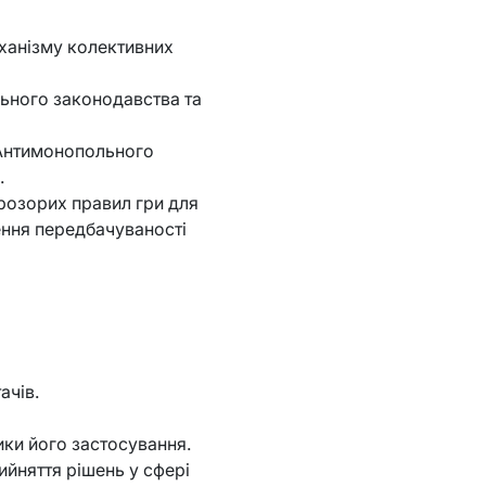
еханізму колективних
льного законодавства та
 Антимонопольного
.
розорих правил гри для
ення передбачуваності
ачів.
ики його застосування.
ийняття рішень у сфері