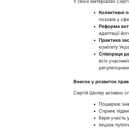
У своїх матеріалах Серг
Колективні 
позовів у сф
Реформа ант
адаптації йо
Практика за
комітету Укр
Співпраця де
всіх учасник
регуляторних
Внесок у розвиток прав
Сергій Шкляр активно сп
Поширює знан
Сприяє підви
Бере участь 
Ініціює публ