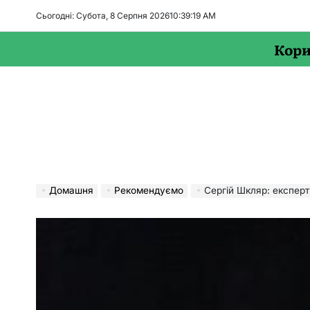
Перейти
Сьогодні: Субота, 8 Серпня 2026
10
:
39
:
20
AM
до
вмісту
Кори
Домашня
Рекомендуємо
Сергій Шкляр: експерт