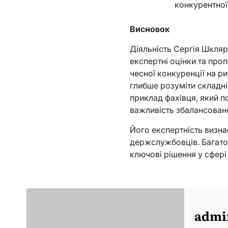
конкурентної
Висновок
Діяльність Сергія Шкляр
експертні оцінки та пр
чесної конкуренції на р
глибше розуміти складні
приклад фахівця, який п
важливість збалансован
Його експертність визнає
держслужбовців. Багато
ключові рішення у сфері
admi