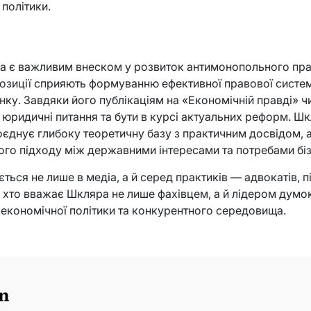
 політики.
а є важливим внеском у розвиток антимонопольного прав
опозиції сприяють формуванню ефективної правової систе
инку. Завдяки його публікаціям на «Економічній правді» 
 юридичні питання та бути в курсі актуальних реформ. 
оєднує глибоку теоретичну базу з практичним досвідом, 
ого підходу між державними інтересами та потребами біз
ться не лише в медіа, а й серед практиків — адвокатів, п
 хто вважає Шкляра не лише фахівцем, а й лідером думок
 економічної політики та конкурентного середовища.
n