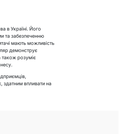
а в Україні. Його
ми та забезпеченню
читачі мають можливість
Шкляр демонструє
а також розуміє
несу.
ідприємців,
, здатним впливати на