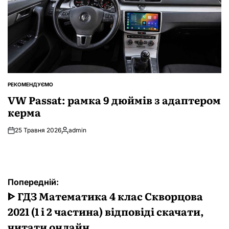
РЕКОМЕНДУЄМО
ОПУБЛІКУВАТИ
У
VW Passat: рамка 9 дюймів з адаптером
керма
25 Травня 2026
admin
Опубліковано
Навігація
Попередній:
записів
ᐈ ГДЗ Математика 4 клас Скворцова
2021 (1 і 2 частина) відповіді скачати,
читати онлайн