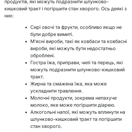
продуктів, які можуть подразнити шлунково-
кишковий тракт і погіршити стан хворого. Ось деякі з
них:
Сирі овочі та фрукти, особливо якщо не
були добре вимиті.
М’ясні вироби, такі як ковбаси та ковбасні
вироби, які можуть бути недостатньо
оброблені.
Гостра їжа, приправи, чилі та перець, які
можуть подразнити шлунково-кишковий
тракт.
Жирна та смажена їжа, яка може
ускладнити травлення.
Молочні продукти, зокрема непахуче
молоко, яке може погіршити діарею.
Алкогольні напої, які можуть вплинути на
шлунково-кишковий тракт та погіршити
стан хворого.