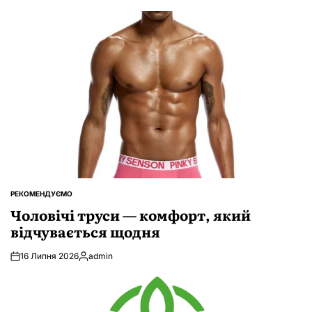
РЕКОМЕНДУЄМО
ОПУБЛІКУВАТИ
У
Чоловічі труси — комфорт, який
відчувається щодня
16 Липня 2026
admin
Опубліковано