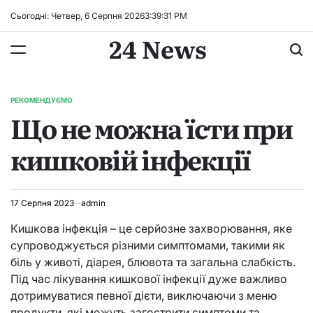
Перейти
Сьогодні: Четвер, 6 Серпня 2026
3
:
39
:
31
PM
до
24 News
вмісту
РЕКОМЕНДУЄМО
ОПУБЛІКУВАТИ
Що не можна їсти при
У
кишковій інфекції
17 Серпня 2023
admin
Кишкова інфекція – це серйозне захворювання, яке
супроводжується різними симптомами, такими як
біль у животі, діарея, блювота та загальна слабкість.
Під час лікування кишкової інфекції дуже важливо
дотримуватися певної дієти, виключаючи з меню
продукти, які можуть загострити симптоми та