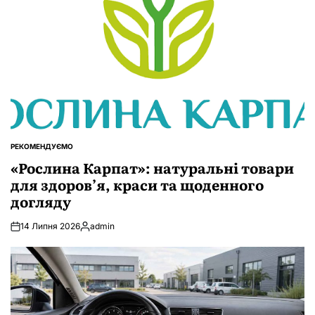
РЕКОМЕНДУЄМО
ОПУБЛІКУВАТИ
У
«Рослина Карпат»: натуральні товари
для здоров’я, краси та щоденного
догляду
14 Липня 2026
admin
Опубліковано