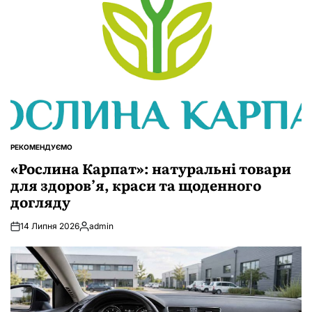
РЕКОМЕНДУЄМО
ОПУБЛІКУВАТИ
У
«Рослина Карпат»: натуральні товари
для здоров’я, краси та щоденного
догляду
14 Липня 2026
admin
Опубліковано