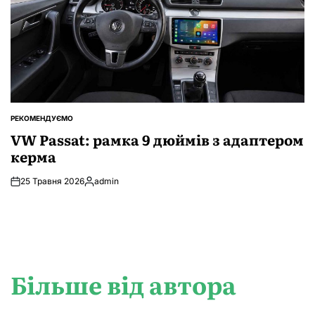
РЕКОМЕНДУЄМО
ОПУБЛІКУВАТИ
У
VW Passat: рамка 9 дюймів з адаптером
керма
25 Травня 2026
admin
Опубліковано
Більше від автора