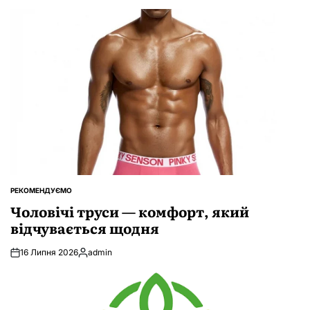
РЕКОМЕНДУЄМО
ОПУБЛІКУВАТИ
У
Чоловічі труси — комфорт, який
відчувається щодня
16 Липня 2026
admin
Опубліковано