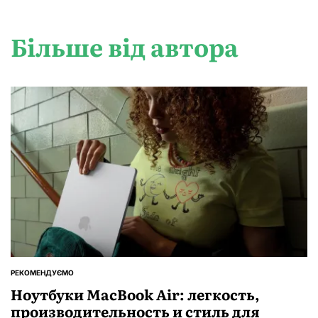
Більше від автора
РЕКОМЕНДУЄМО
ОПУБЛІКУВАТИ
У
Ноутбуки MacBook Air: легкость,
производительность и стиль для