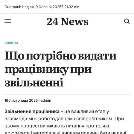
Перейти
Сьогодні: Неділя, 9 Серпня 2026
7
:
21
:
33
AM
до
24 News
вмісту
НОВИНИ
ОПУБЛІКУВАТИ
Що потрібно видати
У
працівнику при
звільненні
16 Листопада 2023
admin
Звільнення працівника
– це важливий етап у
взаємодії між роботодавцем і співробітником. При
цьому процесі виникають питання про те, які
документи і матеріальні виплати повинні бути надані