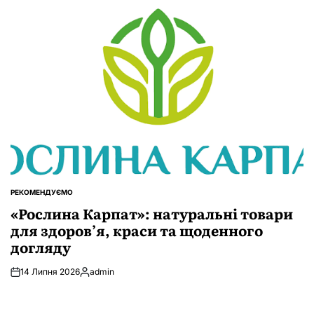
РЕКОМЕНДУЄМО
ОПУБЛІКУВАТИ
У
«Рослина Карпат»: натуральні товари
для здоров’я, краси та щоденного
догляду
14 Липня 2026
admin
Опубліковано