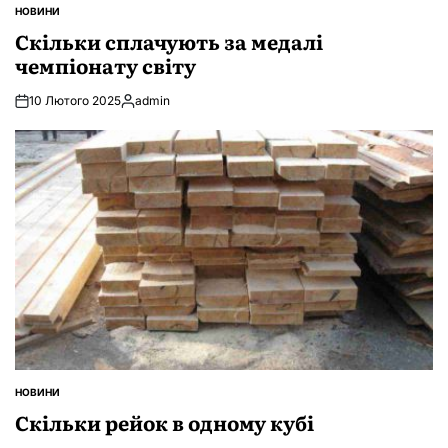
НОВИНИ
ОПУБЛІКУВАТИ
У
Скільки сплачують за медалі
чемпіонату світу
10 Лютого 2025
admin
Опубліковано
НОВИНИ
ОПУБЛІКУВАТИ
У
Скільки рейок в одному кубі