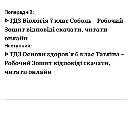
Навігація
Попередній:
записів
ᐈ ГДЗ Біологія 7 клас Соболь – Робочий
Зошит відповіді скачати, читати
онлайн
Наступний:
ᐈ ГДЗ Основи здоров’я 6 клас Тагліна –
Робочий Зошит відповіді скачати,
читати онлайн