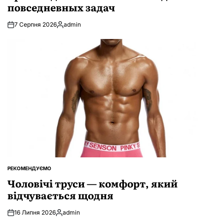
повседневных задач
7 Серпня 2026
admin
Опубліковано
РЕКОМЕНДУЄМО
ОПУБЛІКУВАТИ
У
Чоловічі труси — комфорт, який
відчувається щодня
16 Липня 2026
admin
Опубліковано