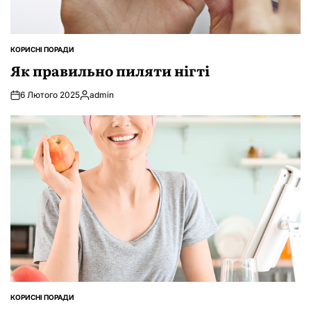
КОРИСНІ ПОРАДИ
ОПУБЛІКУВАТИ
У
Як правильно пиляти нігті
6 Лютого 2025
admin
Опубліковано
КОРИСНІ ПОРАДИ
ОПУБЛІКУВАТИ