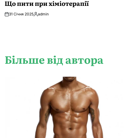
У
Що пити при хіміотерапії
31 Січня 2025
admin
Опубліковано
Більше від автора