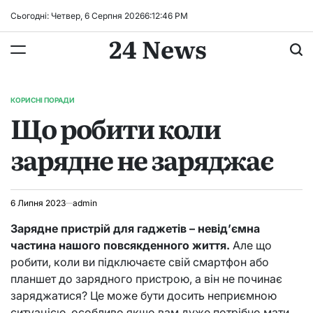
Перейти
Сьогодні: Четвер, 6 Серпня 2026
6
:
12
:
47
PM
до
24 News
вмісту
КОРИСНІ ПОРАДИ
ОПУБЛІКУВАТИ
Що робити коли
У
зарядне не заряджає
6 Липня 2023
admin
Зарядне пристрій для гаджетів – невід’ємна
частина нашого повсякденного життя.
Але що
робити, коли ви підключаєте свій смартфон або
планшет до зарядного пристрою, а він не починає
заряджатися? Це може бути досить неприємною
ситуацією, особливо якщо вам дуже потрібно мати