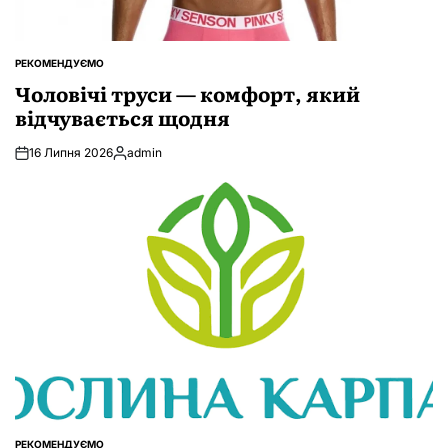
РЕКОМЕНДУЄМО
ОПУБЛІКУВАТИ
У
Чоловічі труси — комфорт, який
відчувається щодня
16 Липня 2026
admin
Опубліковано
РЕКОМЕНДУЄМО