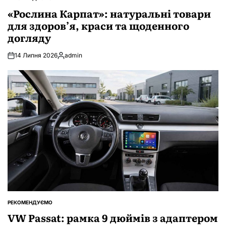
ОПУБЛІКУВАТИ
У
«Рослина Карпат»: натуральні товари
для здоров’я, краси та щоденного
догляду
14 Липня 2026
admin
Опубліковано
РЕКОМЕНДУЄМО
ОПУБЛІКУВАТИ
У
VW Passat: рамка 9 дюймів з адаптером