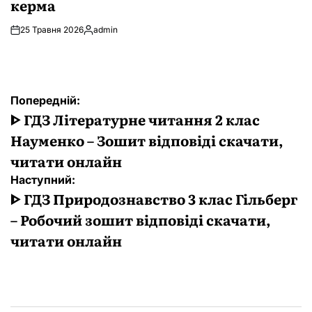
керма
25 Травня 2026
admin
Опубліковано
Навігація
Попередній:
записів
ᐈ ГДЗ Літературне читання 2 клас
Науменко – Зошит відповіді скачати,
читати онлайн
Наступний:
ᐈ ГДЗ Природознавство 3 клас Гільберг
– Робочий зошит відповіді скачати,
читати онлайн