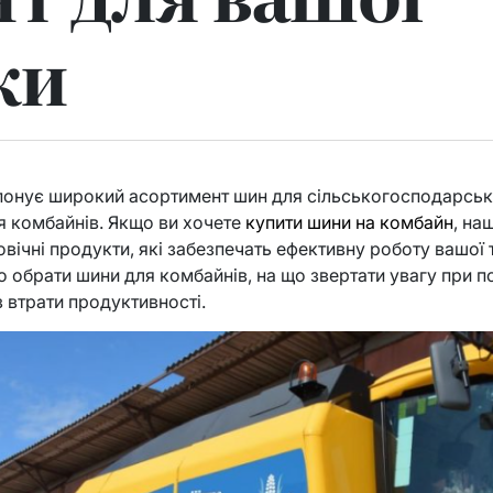
ки
онує широкий асортимент шин для сільськогосподарсько
я комбайнів. Якщо ви хочете
купити шини на комбайн
, на
говічні продукти, які забезпечать ефективну роботу вашої те
 обрати шини для комбайнів, на що звертати увагу при по
з втрати продуктивності.