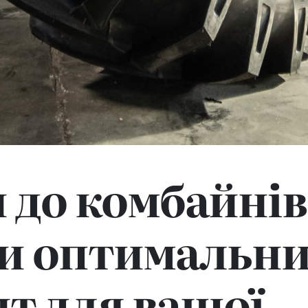
до комбайнів
и оптимальн
нт для вашої