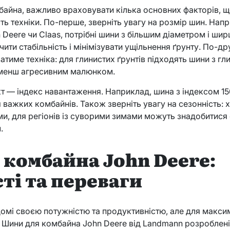
айна, важливо враховувати кілька основних факторів, щ
ь техніки. По-перше, зверніть увагу на розмір шин. Нап
n Deere чи Claas, потрібні шини з більшим діаметром і ш
ити стабільність і мінімізувати ущільнення ґрунту. По-др
атиме техніка: для глинистих ґрунтів підходять шини з г
з менш агресивним малюнком.
т — індекс навантаження. Наприклад, шина з індексом 1
я важких комбайнів. Також зверніть увагу на сезонність: 
и, для регіонів із суворими зимами можуть знадобитися 
.
комбайна John Deere:
ті та переваги
омі своєю потужністю та продуктивністю, але для максим
и. Шини для комбайна John Deere від Landmann розроблен