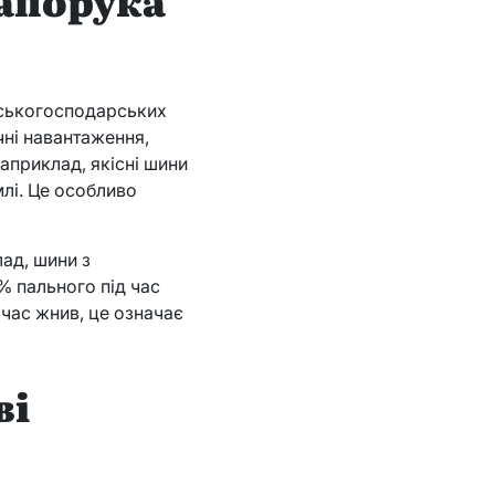
ьськогосподарських
чні навантаження,
Наприклад, якісні шини
лі. Це особливо
ад, шини з
 пального під час
 час жнив, це означає
ві