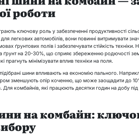
ої роботи
іграють ключову роль у забезпеченні продуктивності сіл
н для легкових автомобілів, вони повинні витримувати зна
овах ґрунтових полів і забезпечувати стійкість техніки. 
а ґрунт на 20-30%, що сприяє збереженню родючості зем
і прагнуть мінімізувати вплив техніки на поля.
підібрані шини впливають на економію пального. Наприкл
ром зменшують опір коченню, що може заощадити до 10%
. Для комбайнів, які працюють десятки годин на добу під
ини на комбайн: ключо
вибору