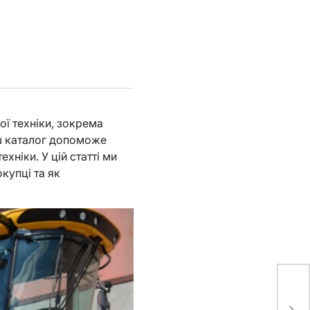
ї техніки, зокрема
ш каталог допоможе
хніки. У цій статті ми
купці та як
То
пр