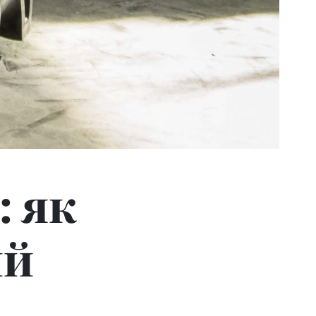
: як
ий