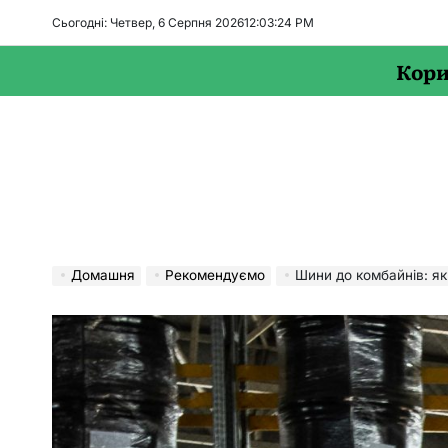
Перейти
Сьогодні: Четвер, 6 Серпня 2026
12
:
03
:
25
PM
до
вмісту
Кори
Домашня
Рекомендуємо
Шини до комбайнів: як