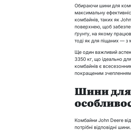
Обираючи шини для комб
максимальну ефективніст
комбайнів, таких як Joh
поверхнею, щоб забезпеч
ґрунту, на якому працюв
тоді як для піщаних — 
Ще один важливий аспек
3350 кг, що ідеально дл
комбайнів є всесезонним
покращеним зчепленням
Шини для 
особливос
Комбайни John Deere від
потрібні відповідні шин