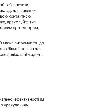
об забезпечити
риклад, для великих
иршою контактною
уге, враховуйте тип
либоким протектором,
50 може витримувати до
хоча більшість шин для
спеціалізовані моделі з
альної ефективності їм
і з урахуванням