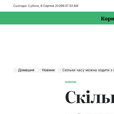
Перейти
Сьогодні: Субота, 8 Серпня 2026
9
:
37
:
34
AM
до
вмісту
Кори
Домашня
Новини
Скільки часу можна ходити з 
НОВИНИ
ОПУБЛІКУВАТИ
Скіль
У