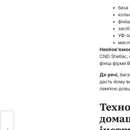
база 
коль
фініш
засі
УФ-л
масл
Необов’язко
CND Shellac, 
фініш фірми B
До речі,
бага
дасть йому в
лампою довше 
Техно
домаш
інстр