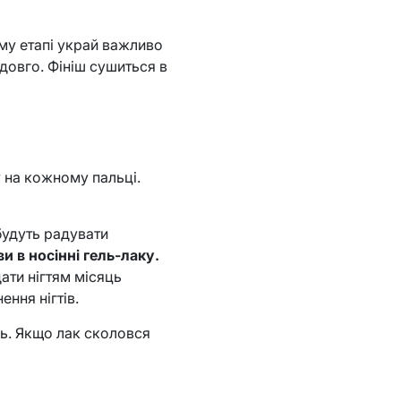
му етапі украй важливо
 довго. Фініш сушиться в
 на кожному пальці.
будуть радувати
и в носінні гель-лаку.
ати нігтям місяць
ння нігтів.
ь. Якщо лак сколовся