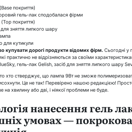
(Base покриття)
оровий гель-лак сподобалася фірми
 (Top покриття)
б для зняття липкого шару
ампа
о для кутикули
во купувати дорогі продукти відомих фірм.
Сьогодні у 
які практично не відрізняються за своїми характеристикам
lueSky, гель-лак Gelish, засіб для зняття липкого шару Sev
то хто стверджує, що лампа 9Вт не зможе полимеризовать
исохнути. Це не так! Перевірено нашою редакцією! Прост
на хвилину або дві, і ніякої проблеми не буде.
логія нанесення гель лак
ніх умовах — покроков
укція