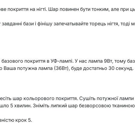
ве покриття на нігті. Шар повинен бути тонким, але при 
завданні бази і фінішу запечатывайте торець нігтя, тоді
.
 базового покриття в УФ-лампі. У нас лампа 9Вт, тому ба
о Ваша потужна лампа (36Вт), буде достатньо 30 секунд.
есіть шар кольорового покриття. Сушіть потужної лампи 3
шло 5 хвилин. Зніміть липкий шар безворсовою тканиною 
вністю крок 5.