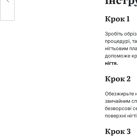
Крок 1
Зробіть обріз
процедурі, т
нігтьовим пл
допоможе кра
нігтя.
Крок 2
Обезжирьте н
звичайним сп
безворсові с
поверхні нігт
Крок 3