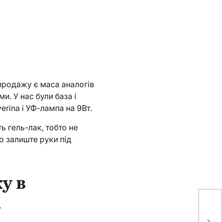
продажу є маса аналогів
и. У нас були база і
erina і УФ-лампа на 9Вт.
 гель-лак, тобто не
о залиште руки під
у в
а
Ск