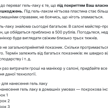
о переваг гель-лаку є те, що
під покриттям Ваш власни
ушкоджень.
Під гель-лаком нігтьова пластина стає біль
омашніми справами, не боячись, що ніготь зламається.
ль-лаку знайома сьогодні багатьом. В салоні майстер-пр
ин, це обійдеться приблизно в 500 рублів. Погодьтеся, не
нікюр буде виглядати свіжим близько трьох тижнів.
е не загальноприйнятий показник. Скільки протримається
хто. Термін залежить від багатьох показників: як швидко ві
подарству і т. д.
 раз витрачати гроші на манікюр у салоні, придбайте все
я даної технології.
о для нанесення гель лаку
 нанесення гель лаку в домашніх умовах — покрокова інс
рок 1
Крок 2
Крок 3