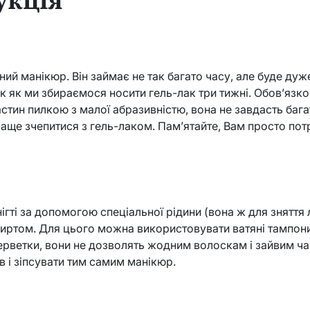
ний манікюр. Він займає не так багато часу, але буде ду
ак як ми збираємося носити гель-лак три тижні. Обов’язк
астин пилкою з малої абразивністю, вона не завдасть бага
ще зчепитися з гель-лаком. Пам’ятайте, Вам просто пот
ігті за допомогою спеціальної рідини (вона ж для зняття
иртом. Для цього можна використовувати ватяні тампони
ерветки, вони не дозволять жодним волоскам і зайвим ч
ів і зіпсувати тим самим манікюр.