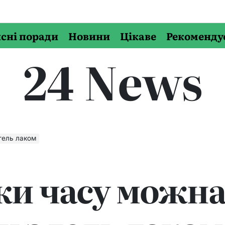
сні поради
Новини
Цікаве
Рекоменду
24 News
гель лаком
ки часу можн