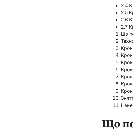
2.4 
2.5 К
2.6 
2.7 К
Що п
Техн
Крок
Крок
Крок
Крок
Крок
Крок
Крок
Знят
Нане
Що по