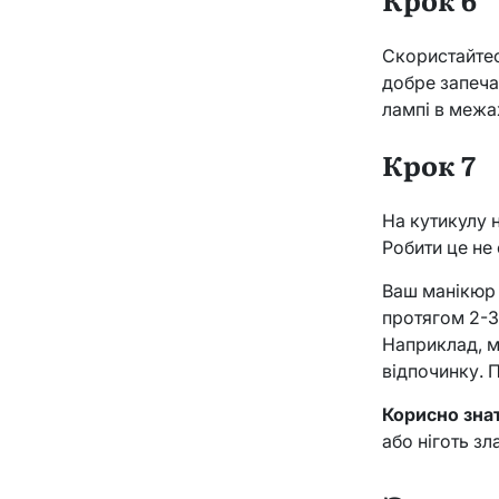
Скористайтес
добре запечат
лампі в межах
Крок 7
На кутикулу 
Робити це не
Ваш манікюр 
протягом 2-3
Наприклад, м
відпочинку. 
Корисно зна
або ніготь з