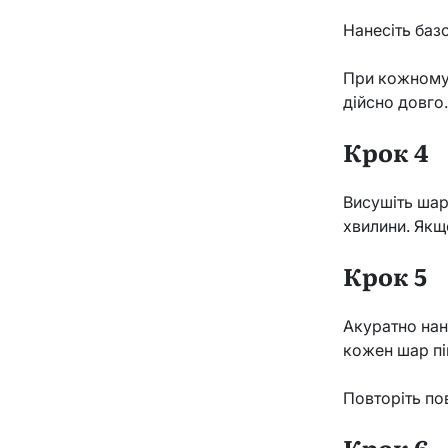
Нанесіть базо
При кожному 
дійсно довго
Крок 4
Висушіть шар
хвилини. Якщ
Крок 5
Акуратно нан
кожен шар пі
Повторіть по
Крок 6