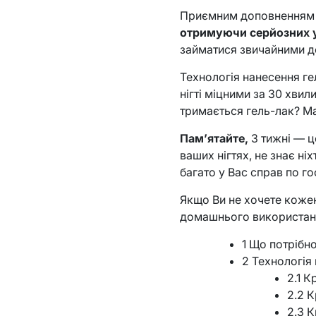
Приємним доповненням д
отримуючи серйозних 
займатися звичайними д
Технологія нанесення ге
нігті міцними за 30 хвил
тримається гель-лак? Ма
Пам’ятайте,
3 тижні — ц
ваших нігтях, не знає ні
багато у Вас справ по гос
Якщо Ви не хочете кожен
домашнього використанн
1 Що потрібн
2 Технологія
2.1 К
2.2 
2.3 