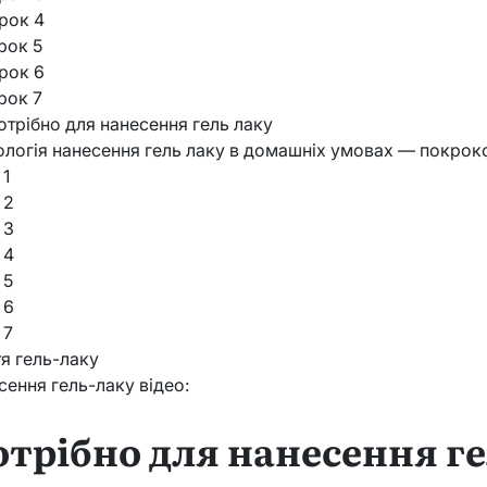
Крок 4
рок 5
Крок 6
рок 7
отрібно для нанесення гель лаку
ологія нанесення гель лаку в домашніх умовах — покроко
 1
 2
 3
 4
 5
 6
 7
тя гель-лаку
сення гель-лаку відео:
трібно для нанесення ге