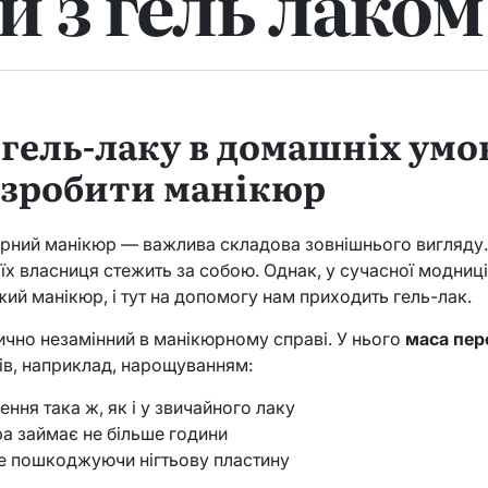
и з гель лаком
гель-лаку в домашніх умов
 зробити манікюр
гарний манікюр — важлива складова зовнішнього вигляду.
о їх власниця стежить за собою. Однак, у сучасної модниці
жий манікюр, і тут на допомогу нам приходить гель-лак.
ично незамінний в манікюрному справі. У нього
маса пер
ів, наприклад, нарощуванням:
ення така ж, як і у звичайного лаку
а займає не більше години
не пошкоджуючи нігтьову пластину