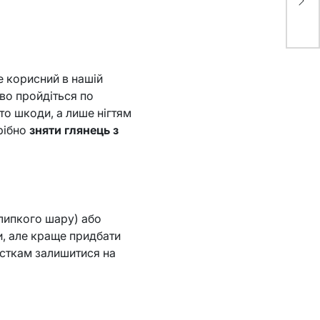
Ма
же корисний в нашій
ово пройдіться по
то шкоди, а лише нігтям
рібно
зняти глянець з
 липкого шару) або
, але краще придбати
асткам залишитися на