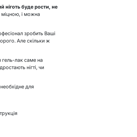
й ніготь буде рости, не
ш міцною, і можна
офесіонал зробить Ваші
дорого. Але скільки ж
 гель-лак саме на
дростають нігті, чи
 необхідне для
трукція