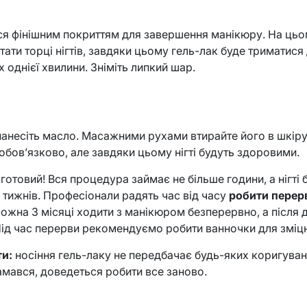
я фінішним покриттям для завершення манікюру. На цьо
ати торці нігтів, завдяки цьому гель-лак буде триматися
 однієї хвилини. Зніміть липкий шар.
нанесіть масло. Масажними рухами втирайте його в шкіру
 обов’язково, але завдяки цьому нігті будуть здоровими.
готовий! Вся процедура займає не більше години, а нігті 
 тижнів. Професіонали радять час від часу
робити перерв
ожна 3 місяці ходити з манікюром безперервно, а після д
Під час перерви рекомендуємо робити ванночки для зміцне
ти:
носіння гель-лаку не передбачає будь-яких коригуван
ламався, доведеться робити все заново.