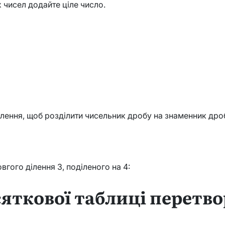
 чисел додайте ціле число.
3
лення, щоб розділити чисельник дробу на знаменник дро
вгого ділення 3, поділеного на 4:
сяткової таблиці перетв