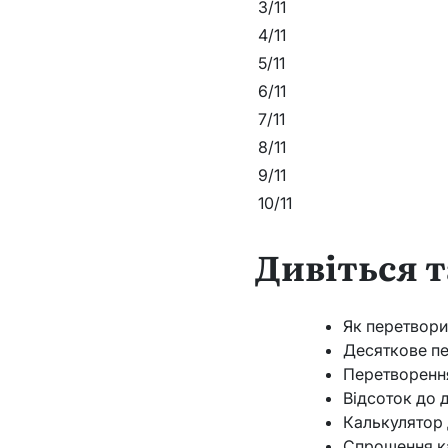
3/11
4/11
5/11
6/11
7/11
8/11
9/11
10/11
Дивіться 
Як перетвори
Десяткове пе
Перетворення
Відсоток до 
Калькулятор 
Спрощення к