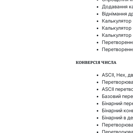
Додавання к
Віднімання д
Калькулятор
Калькулятор 
Калькулятор
Перетворенн
Перетворенн
КОНВЕРСІЯ ЧИСЛА
ASCII, Hex, 
Перетворювач
ASCII перетв
Базовий пер
Бінарний пе
Бінарний кон
Бінарний в д
Перетворювач
Перетворювач