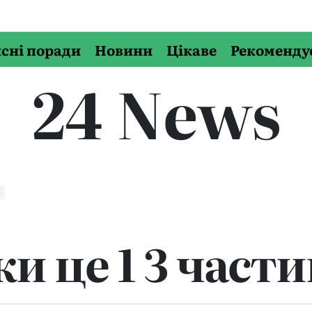
сні поради
Новини
Цікаве
Рекоменду
24 News
а
ки це 1 3 част