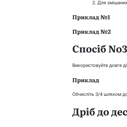
Для змішаних
Приклад №1
Приклад №2
Спосіб No
Використовуйте довге ді
Приклад
Обчисліть 3/4 шляхом до
Дріб до де