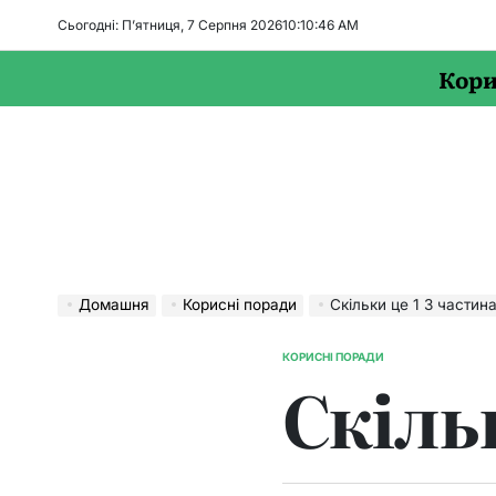
Перейти
Сьогодні: П’ятниця, 7 Серпня 2026
10
:
10
:
46
AM
до
вмісту
Кори
Домашня
Корисні поради
Скільки це 1 3 частин
КОРИСНІ ПОРАДИ
ОПУБЛІКУВАТИ
Скіль
У