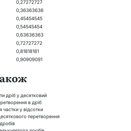
0,27272727
0,36363636
0,45454545
0,54545454
0,63636363
0,72727272
0,81818181
0,90909091
також
ти дріб у десятковий
ретворення в дріб
 частки у відсотки
десяткового перетворення
дробів
алькулятора дробів