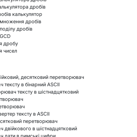
алькулятора дробів
робів калькулятор
 множення дробів
поділу дробів
 GCD
я дробу
я чисел
двійковий, десятковий перетворювач
 тексту в бінарний ASCII
орювач тексту в шістнадцятковий
етворювач
ретворювач
вертер тексту в ASCII
есятковий перетворювач
 двійкового в шістнадцятковий
 дати в римські цифри