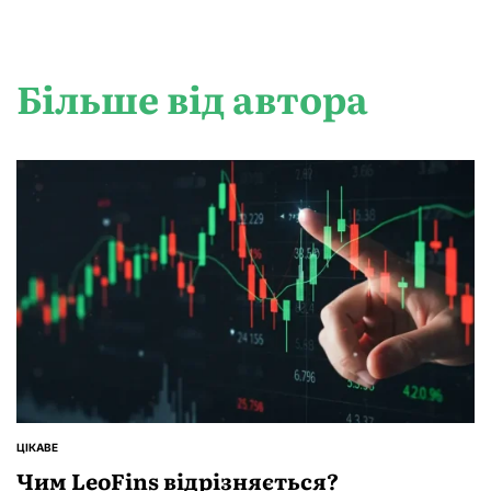
Більше від автора
ЦІКАВЕ
ОПУБЛІКУВАТИ
У
Чим LeoFins відрізняється?