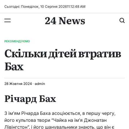
Перейти
Сьогодні: Понеділок, 10 Серпня 2026
11
:
12
:
49
AM
до
24 News
вмісту
РЕКОМЕНДУЄМО
ОПУБЛІКУВАТИ
Скільки дітей втратив
У
Бах
28 Жовтня 2024
admin
Річард Бах
З ім’ям Річарда Баха асоціюється, в першу чергу,
його культова твори “Чайка на ім’я Джонатан
Лівінгстон”, і його шанувальники знають, що він є