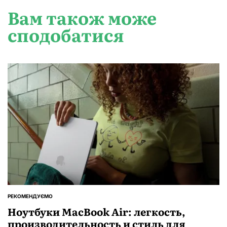
Вам також може
сподобатися
РЕКОМЕНДУЄМО
ОПУБЛІКУВАТИ
У
Ноутбуки MacBook Air: легкость,
производительность и стиль для