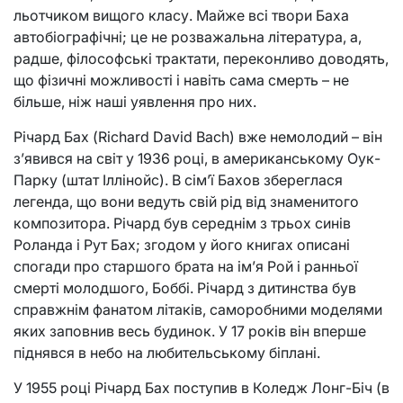
льотчиком вищого класу. Майже всі твори Баха
автобіографічні; це не розважальна література, а,
радше, філософські трактати, переконливо доводять,
що фізичні можливості і навіть сама смерть – не
більше, ніж наші уявлення про них.
Річард Бах (Richard David Bach) вже немолодий – він
з’явився на світ у 1936 році, в американському Оук-
Парку (штат Іллінойс). В сім’ї Бахов збереглася
легенда, що вони ведуть свій рід від знаменитого
композитора. Річард був середнім з трьох синів
Роланда і Рут Бах; згодом у його книгах описані
спогади про старшого брата на ім’я Рой і ранньої
смерті молодшого, Боббі. Річард з дитинства був
справжнім фанатом літаків, саморобними моделями
яких заповнив весь будинок. У 17 років він вперше
піднявся в небо на любительському біплані.
У 1955 році Річард Бах поступив в Коледж Лонг-Біч (в