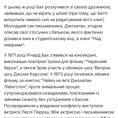
У цьому ж році Бах розлучився зі своєю дружиною,
заявивши, що не вірить у шлюб (при тому, що Бетті
витратила чимало сил на редагування його книг).
Молодший син письменника, Джонатан, згодом
описав свої стосунки з батьком, якого фактично
дізнався вже в студентському віці, в книзі “Над
хмарами”.
У 1971 році Річард Бах з’явився на кіноекрані,
виконавши повітряні трюки для фільму “Червоний
барон”, а також брав участь у зйомках шоу ‘Вечірнє
шоу Джонні Карсона’. У 1973 році почалися зйомки
фільму за книгою “Чайка на ім’я Джонатан
Лівінгстон”, проте знімальний процес
супроводжувався скандалами, пов’язаними із
змінами сюжету без узгодження з Бахом.
Посередником у владнанні конфлікту виступала
актриса Леслі Перріш. Між актрисою і письменником