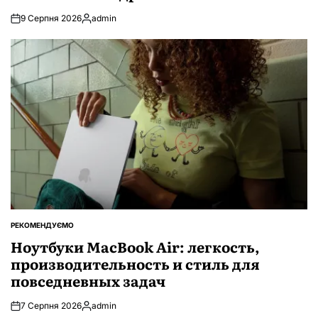
9 Серпня 2026
admin
Опубліковано
РЕКОМЕНДУЄМО
ОПУБЛІКУВАТИ
У
Ноутбуки MacBook Air: легкость,
производительность и стиль для
повседневных задач
7 Серпня 2026
admin
Опубліковано