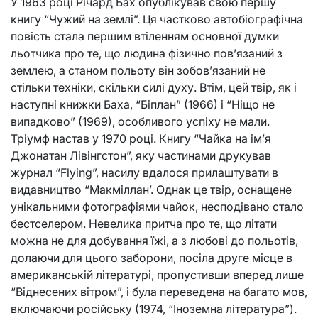
У 1963 році Річард Бах опублікував свою першу
книгу “Чужий на землі”. Ця частково автобіографічна
повість стала першим втіленням основної думки
льотчика про те, що людина фізично пов’язаний з
землею, а станом польоту він зобов’язаний не
стільки техніки, скільки силі духу. Втім, цей твір, як і
наступні книжки Баха, “Біплан” (1966) і “Ніщо не
випадково” (1969), особливого успіху не мали.
Тріумф настав у 1970 році. Книгу “Чайка на ім’я
Джонатан Лівінгстон”, яку частинами друкував
журнал “Flying”, насилу вдалося прилаштувати в
видавництво “Макміллан’. Однак це твір, оснащене
унікальними фотографіями чайок, несподівано стало
бестселером. Невелика притча про те, що літати
можна не для добування їжі, а з любові до польотів,
долаючи для цього заборони, посіла друге місце в
американській літературі, пропустивши вперед лише
“Віднесених вітром”, і була переведена на багато мов,
включаючи російську (1974, “Іноземна література”).