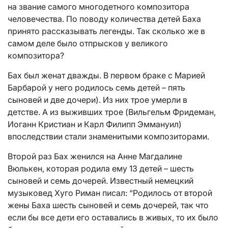
на звание самого многодетного композитора
человечества. По поводу количества детей Баха
принято рассказывать легенды. Так сколько же в
самом деле было отпрысков у великого
композитора?
Бах был женат дважды. В первом браке с Марией
Барбарой у него родилось семь детей – пять
сыновей и две дочери). Из них трое умерли в
детстве. А из выживших трое (Вильгельм Фридеман,
Иоганн Кристиан и Карл Филипп Эммануил)
впоследствии стали знаменитыми композиторами.
Второй раз Бах женился на Анне Магдалине
Вюлькен, которая родила ему 13 детей – шесть
сыновей и семь дочерей. Известный немецкий
музыковед Хуго Риман писал: “Родилось от второй
жены Баха шесть сыновей и семь дочерей, так что
если бы все дети его оставались в живых, то их было