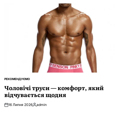
РЕКОМЕНДУЄМО
ОПУБЛІКУВАТИ
У
Чоловічі труси — комфорт, який
відчувається щодня
16 Липня 2026
admin
Опубліковано