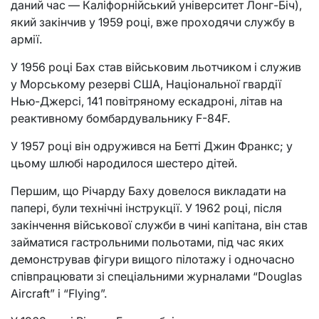
даний час — Каліфорнійський університет Лонг-Біч),
який закінчив у 1959 році, вже проходячи службу в
армії.
У 1956 році Бах став військовим льотчиком і служив
у Морському резерві США, Національної гвардії
Нью-Джерсі, 141 повітряному ескадроні, літав на
реактивному бомбардувальнику F-84F.
У 1957 році він одружився на Бетті Джин Франкс; у
цьому шлюбі народилося шестеро дітей.
Першим, що Річарду Баху довелося викладати на
папері, були технічні інструкції. У 1962 році, після
закінчення військової служби в чині капітана, він став
займатися гастрольними польотами, під час яких
демонстрував фігури вищого пілотажу і одночасно
співпрацювати зі спеціальними журналами “Douglas
Aircraft” і “Flying”.