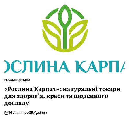
РЕКОМЕНДУЄМО
ОПУБЛІКУВАТИ
У
«Рослина Карпат»: натуральні товари
для здоров’я, краси та щоденного
догляду
14 Липня 2026
admin
Опубліковано