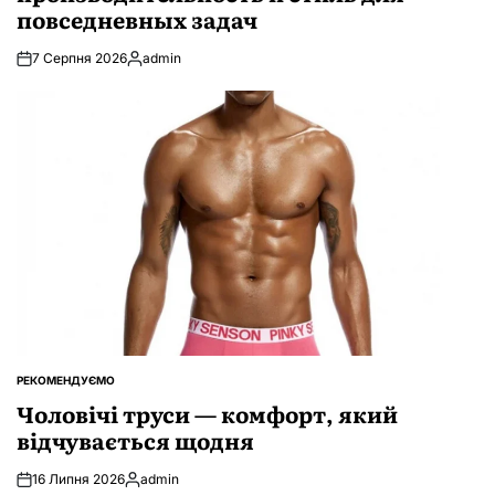
повседневных задач
7 Серпня 2026
admin
Опубліковано
РЕКОМЕНДУЄМО
ОПУБЛІКУВАТИ
У
Чоловічі труси — комфорт, який
відчувається щодня
16 Липня 2026
admin
Опубліковано