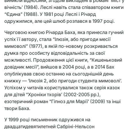
виникли відносини, згодом викладені в романі ‘Міст у
вічність’ (1984). Леслі навіть стала співавтором книги
“Єдина” (1988). У 1981 році Леслі і Річард
одружилися, але цей шлюб розпався в 1997 році.
Черговою книгою Річарда Баха, яка принесла гучний
успіх її автору, стала “Ілюзія, або пригоди месії
мимоволі” (1977), в якій по-новому розкривається
думка про особисту відповідальність за свої
можливості. Продовження цієї книги, “Кишеньковий
довідник месії”, вийшов в 2004 році, а в 2014 Бах
опублікував свою останню на сьогоднішній день
книжку — ‘Ілюзія 2, або пригоди студента мимоволі’.
Успіхом у читачів користувалися також серія казок
для дітей “Хроніки тхорів’ (2002-2005 рр.),
езотеричний роман “Гіпноз для Марії’ (2009) та інші
твори Баха.
У 1999 році письменник одружився на
двадцатидевятилетней Сабріні-Нельсон