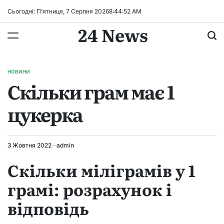
Перейти
Сьогодні: П’ятниця, 7 Серпня 2026
8
:
44
:
52
AM
до
24 News
вмісту
НОВИНИ
ОПУБЛІКУВАТИ
Скільки грам має 1
У
цукерка
3 Жовтня 2022
admin
Скільки міліграмів у 1
грамі: розрахунок і
відповідь