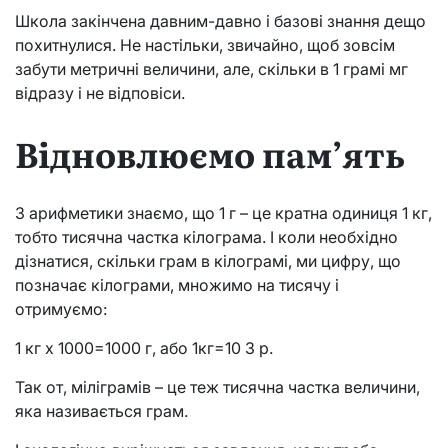
Школа закінчена давним-давно і базові знання дещо
похитнулися. Не настільки, звичайно, щоб зовсім
забути метричні величини, але, скільки в 1 грамі мг
відразу і не відповіси.
Відновлюємо пам’ять
З арифметики знаємо, що 1 г – це кратна одиниця 1 кг,
тобто тисячна частка кілограма. І коли необхідно
дізнатися, скільки грам в кілограмі, ми цифру, що
позначає кілограми, множимо на тисячу і
отримуємо:
1 кг х 1000=1000 г, або 1кг=10 3 р.
Так от, міліграмів – це теж тисячна частка величини,
яка називається грам.