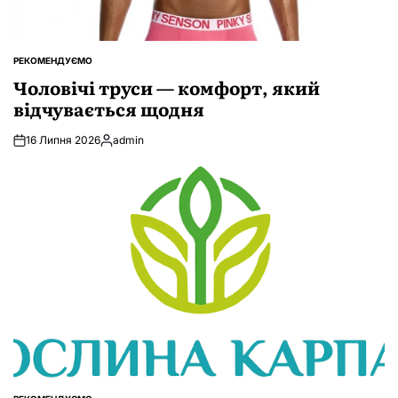
РЕКОМЕНДУЄМО
ОПУБЛІКУВАТИ
У
Чоловічі труси — комфорт, який
відчувається щодня
16 Липня 2026
admin
Опубліковано