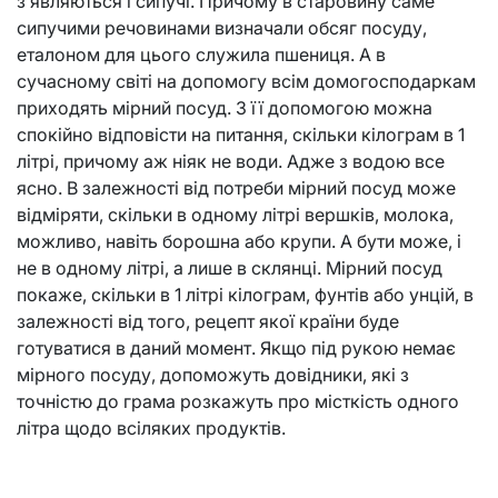
з’являються і сипучі. Причому в старовину саме
сипучими речовинами визначали обсяг посуду,
еталоном для цього служила пшениця. А в
сучасному світі на допомогу всім домогосподаркам
приходять мірний посуд. З її допомогою можна
спокійно відповісти на питання, скільки кілограм в 1
літрі, причому аж ніяк не води. Адже з водою все
ясно. В залежності від потреби мірний посуд може
відміряти, скільки в одному літрі вершків, молока,
можливо, навіть борошна або крупи. А бути може, і
не в одному літрі, а лише в склянці. Мірний посуд
покаже, скільки в 1 літрі кілограм, фунтів або унцій, в
залежності від того, рецепт якої країни буде
готуватися в даний момент. Якщо під рукою немає
мірного посуду, допоможуть довідники, які з
точністю до грама розкажуть про місткість одного
літра щодо всіляких продуктів.