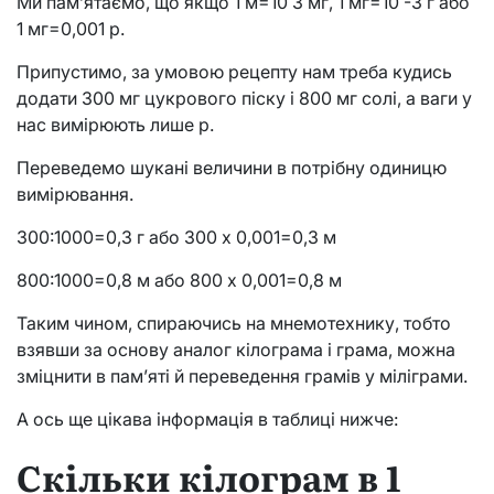
Ми пам’ятаємо, що якщо 1 м=10 3 мг, 1 мг=10 -3 г або
1 мг=0,001 р.
Припустимо, за умовою рецепту нам треба кудись
додати 300 мг цукрового піску і 800 мг солі, а ваги у
нас вимірюють лише р.
Переведемо шукані величини в потрібну одиницю
вимірювання.
300:1000=0,3 г або 300 х 0,001=0,3 м
800:1000=0,8 м або 800 х 0,001=0,8 м
Таким чином, спираючись на мнемотехнику, тобто
взявши за основу аналог кілограма і грама, можна
зміцнити в пам’яті й переведення грамів у міліграми.
А ось ще цікава інформація в таблиці нижче:
Скільки кілограм в 1