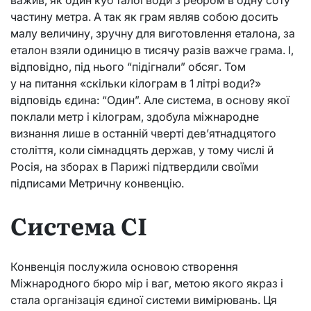
частину метра. А так як грам являв собою досить
малу величину, зручну для виготовлення еталона, за
еталон взяли одиницю в тисячу разів важче грама. І,
відповідно, під нього “підігнали” обсяг. Том
у на питання «скільки кілограм в 1 літрі води?»
відповідь єдина: “Один”. Але система, в основу якої
поклали метр і кілограм, здобула міжнародне
визнання лише в останній чверті дев’ятнадцятого
століття, коли сімнадцять держав, у тому числі й
Росія, на зборах в Парижі підтвердили своїми
підписами Метричну конвенцію.
Система СІ
Конвенція послужила основою створення
Міжнародного бюро мір і ваг, метою якого якраз і
стала організація єдиної системи вимірювань. Ця