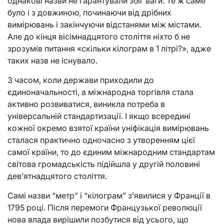
однакові назви не гарантували збіг ваги. Те ж саме
було і з довжиною, починаючи від дрібних
вимірювань і закінчуючи відстанями між містами.
Але до кінця вісімнадцятого століття ніхто б не
зрозумів питання «скільки кілограм в 1 літрі?», адже
таких назв не існувало.
З часом, коли держави приходили до
єдиноначальності, а міжнародна торгівля стала
активно розвиватися, виникла потреба в
універсальній стандартизації. І якщо всередині
кожної окремо взятої країни уніфікація вимірювань
сталася практично одночасно з утворенням цієї
самої країни, то до єдиним міжнародним стандартам
світова громадськість підійшла у другій половині
дев’ятнадцятого століття.
Самі назви “метр” і “кілограм” з’явилися у Франції в
1795 році. Після перемоги Французької революції
нова влада вирішили позбутися від усього, що