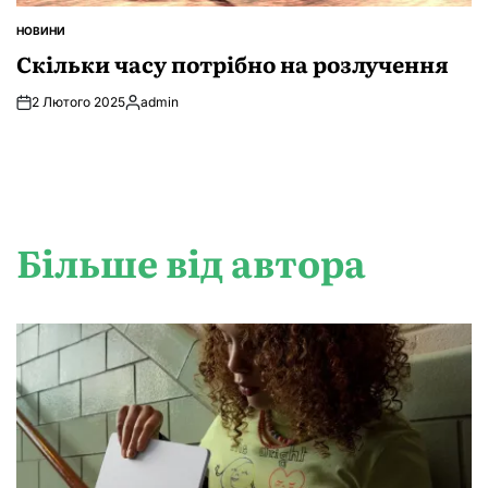
НОВИНИ
ОПУБЛІКУВАТИ
У
Скільки часу потрібно на розлучення
2 Лютого 2025
admin
Опубліковано
Більше від автора