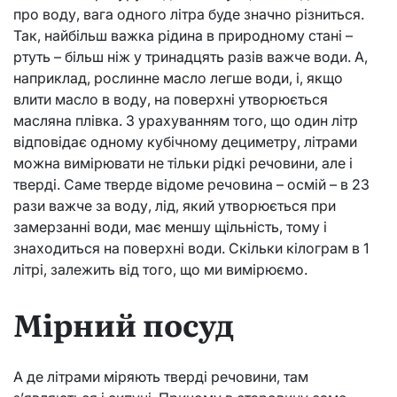
про воду, вага одного літра буде значно різниться.
Так, найбільш важка рідина в природному стані –
ртуть – більш ніж у тринадцять разів важче води. А,
наприклад, рослинне масло легше води, і, якщо
влити масло в воду, на поверхні утворюється
масляна плівка. З урахуванням того, що один літр
відповідає одному кубічному дециметру, літрами
можна вимірювати не тільки рідкі речовини, але і
тверді. Саме тверде відоме речовина – осмій – в 23
рази важче за воду, лід, який утворюється при
замерзанні води, має меншу щільність, тому і
знаходиться на поверхні води. Скільки кілограм в 1
літрі, залежить від того, що ми вимірюємо.
Мірний посуд
А де літрами міряють тверді речовини, там