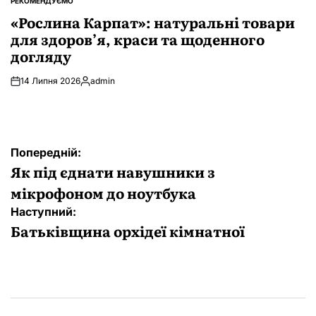
РЕКОМЕНДУЄМО
ОПУБЛІКУВАТИ
У
«Рослина Карпат»: натуральні товари
для здоров’я, краси та щоденного
догляду
14 Липня 2026
admin
Опубліковано
Навігація
Попередній:
записів
Як під єднати навушники з
мікрофоном до ноутбука
Наступний:
Батьківщина орхідеї кімнатної