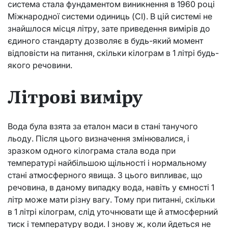
система стала фундаментом виникнення в 1960 році
Міжнародної системи одиниць (СІ). В цій системі не
знайшлося місця літру, зате приведення вимірів до
єдиного стандарту дозволяє в будь-який момент
відповісти на питання, скільки кілограм в 1 літрі будь-
якого речовини.
Літрові виміру
Вода була взята за еталон маси в стані танучого
льоду. Після цього визначення змінювалися, і
зразком одного кілограма стала вода при
температурі найбільшою щільності і нормальному
стані атмосферного явища. З цього випливає, що
речовина, в даному випадку вода, навіть у ємності 1
літр може мати різну вагу. Тому при питанні, скільки
в 1 літрі кілограм, слід уточнювати ще й атмосферний
тиск і температуру води. І знову ж, коли йдеться не