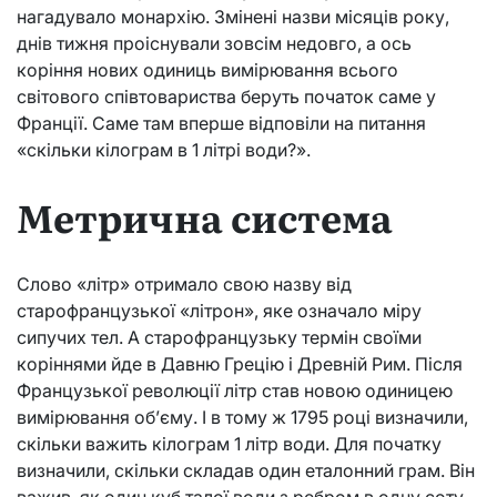
нагадувало монархію. Змінені назви місяців року,
днів тижня проіснували зовсім недовго, а ось
коріння нових одиниць вимірювання всього
світового співтовариства беруть початок саме у
Франції. Саме там вперше відповіли на питання
«скільки кілограм в 1 літрі води?».
Метрична система
Слово «літр» отримало свою назву від
старофранцузької «літрон», яке означало міру
сипучих тел. А старофранцузьку термін своїми
коріннями йде в Давню Грецію і Древній Рим. Після
Французької революції літр став новою одиницею
вимірювання об’єму. І в тому ж 1795 році визначили,
скільки важить кілограм 1 літр води. Для початку
визначили, скільки складав один еталонний грам. Він
важив, як один куб талої води з ребром в одну соту