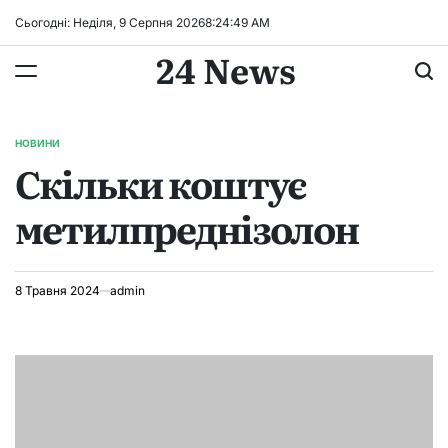
Перейти
Сьогодні: Неділя, 9 Серпня 2026
8
:
24
:
49
AM
до
24 News
вмісту
НОВИНИ
ОПУБЛІКУВАТИ
Скільки коштує
У
метилпреднізолон
8 Травня 2024
admin