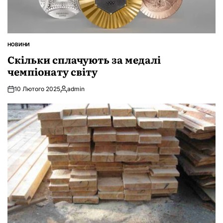
НОВИНИ
ОПУБЛІКУВАТИ
У
Скільки сплачують за медалі
чемпіонату світу
10 Лютого 2025
admin
Опубліковано