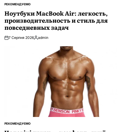
РЕКОМЕНДУЄМО
ОПУБЛІКУВАТИ
У
Ноутбуки MacBook Air: легкость,
производительность и стиль для
повседневных задач
7 Серпня 2026
admin
Опубліковано
РЕКОМЕНДУЄМО
ОПУБЛІКУВАТИ
У