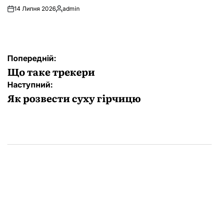
14 Липня 2026
admin
Опубліковано
Навігація
Попередній:
записів
Що таке трекери
Наступний:
Як розвести суху гірчицю