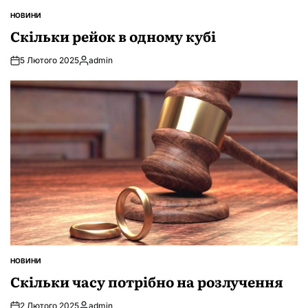
НОВИНИ
ОПУБЛІКУВАТИ
У
Скільки рейок в одному кубі
5 Лютого 2025
admin
Опубліковано
НОВИНИ
ОПУБЛІКУВАТИ
У
Скільки часу потрібно на розлучення
2 Лютого 2025
admin