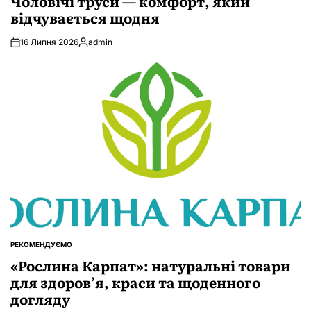
Чоловічі труси — комфорт, який
відчувається щодня
16 Липня 2026
admin
Опубліковано
РЕКОМЕНДУЄМО
ОПУБЛІКУВАТИ
У
«Рослина Карпат»: натуральні товари
для здоров’я, краси та щоденного
догляду