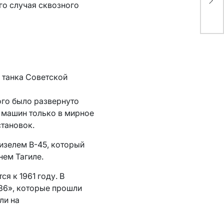
го случая сквозного
он
 танка Советской
ого было развернуто
 машин только в мирное
становок.
дизелем В-45, который
нем Тагиле.
я к 1961 году. В
436», которые прошли
ли на