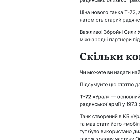
Ціна нового танка Т-72, 
натомість старий радянс
Важливо! Збройні Сили У
міжнародні партнери під
Скільки ко
Чи можете ви надати най
Підсумуйте цю статтю дл
Т-72
«Урал» — основний 
радянської армії у 1973
Танк створений в КБ «Ур
та мав стати його «мобі
тут було використано ди
також ходову частину Об’