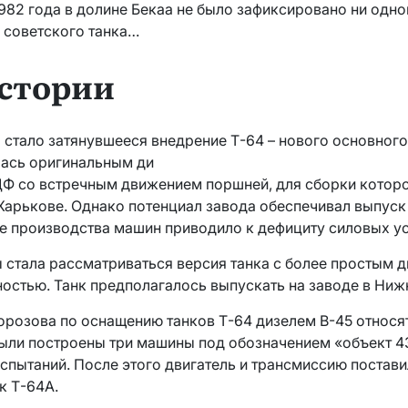
1982 года в долине Бекаа не было зафиксировано ни одно
 советского танка…
стории
 стало затянувшееся внедрение Т-64 – нового основного
ась оригинальным ди
ДФ со встречным движением поршней, для сборки котор
Харькове. Однако потенциал завода обеспечивал выпуск
е производства машин приводило к дефициту силовых у
ы стала рассматриваться версия танка с более простым 
стью. Танк предполагалось выпускать на заводе в Ниж
розова по оснащению танков Т-64 дизелем В-45 относятс
 были построены три машины под обозначением «объект 
спытаний. После этого двигатель и трансмиссию постави
к Т-64А.