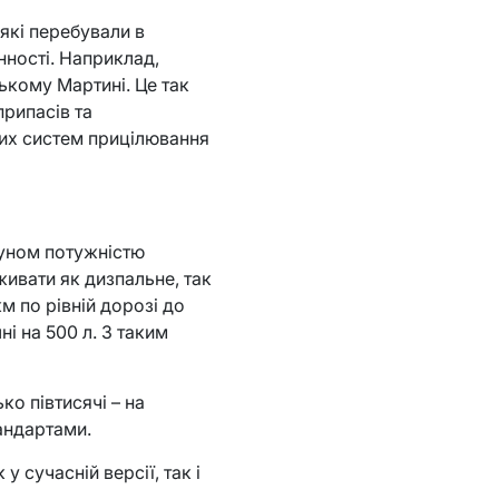
 які перебували в
нності. Наприклад,
цькому Мартині. Це так
рипасів та
них систем прицілювання
гуном потужністю
живати як дизпальне, так
м по рівній дорозі до
ні на 500 л. З таким
ко півтисячі – на
тандартами.
 сучасній версії, так і