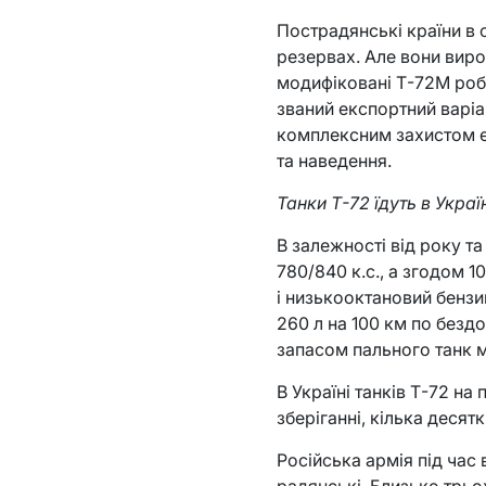
Пострадянські країни в 
резервах. Але вони виро
модифіковані Т-72М роби
званий експортний варі
комплексним захистом ек
та наведення.
Танки Т-72 їдуть в Укра
В залежності від року т
780/840 к.с., а згодом 1
і низькооктановий бензин
260 л на 100 км по бездо
запасом пального танк 
В Україні танків Т-72 на
зберіганні, кілька деся
Російська армія під час 
радянські. Близько трьох