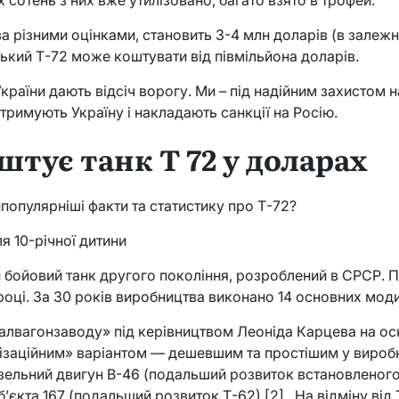
за різними оцінками, становить 3-4 млн доларів (в залежно
ький Т-72 може коштувати від півмільйона доларів.
країни дають відсіч ворогу. Ми – під надійним захистом 
тримують Україну і накладають санкції на Росію.
штує танк Т 72 у доларах
популярніші факти та статистику про Т-72?
я 10-річної дитини
бойовий танк другого покоління, розроблений в СРСР. 
 році. За 30 років виробництва виконано 14 основних моди
алвагонзаводу» під керівництвом Леоніда Карцева на осн
лізаційним» варіантом — дешевшим та простішим у виробн
зельний двигун В-46 (подальший розвиток встановленого 
єкта 167 (подальший розвиток Т-62) [2] . На відміну від 