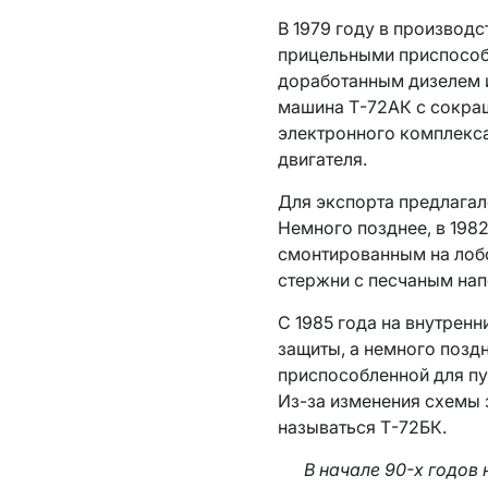
В 1979 году в производ
прицельными приспособ
доработанным дизелем 
машина Т-72АК с сокра
электронного комплекса
двигателя.
Для экспорта предлагал
Немного позднее, в 198
смонтированным на лобо
стержни с песчаным нап
С 1985 года на внутрен
защиты, а немного позд
приспособленной для пу
Из-за изменения схемы 
называться Т-72БК.
В начале 90-х годов