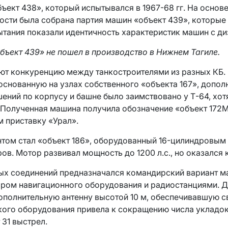
бъект 438», который испытывался в 1967-68 гг. На основ
ти была собрана партия машин «объект 439», которые 
тания показали идентичность характеристик машин с ди
объект 439» не пошел в производство в Нижнем Тагиле.
ют конкуренцию между танкостроителями из разных КБ.
основанную на узлах собственного «объекта 167», допо
шений по корпусу и башне было заимствовано у Т-64, хот
олученная машина получила обозначение «объект 172М»
 приставку «Урал».
том стал «объект 186», оборудованный 16-цилиндровым
в. Мотор развивал мощность до 1200 л.с., но оказался
ых соединений предназначался командирский вариант м
ром навигационного оборудования и радиостанциями. Д
ополнительную антенну высотой 10 м, обеспечивавшую с
кого оборудования привела к сокращению числа укладо
 31 выстрел.