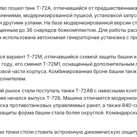
ство пошел танк Т-72А, отличавшийся от предшественни
лениями, модернизированной пушкой, установкой запус
и другими узлами. На базе модернизированной версии с
щенным до 36 снарядов боекомплектом. Для работы ра
 использована автономная генераторная установка с п
ся вариант Т-72М, отличавшийся схемой защиты башни 
2 году, его сменил Т-72М1, оснащенный дополнительным 
вой части корпуса. Комбинированная броня башни такж
олнителем.
ний рынок стали поступать танки Т-72АВ с навесными ко
нее начался выпуск Т-72Б. Машина отличается модерниз
ска противотанковых управляемых ракет, а также 840-с
защиты форма башни стала более округлой. Командирск
 на танки стали ставить встроенную динамическую защи