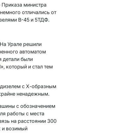
е Приказа министра
немного отличались от
зелями В-45 и 5ТДФ.
 На Урале решили
лненного автоматом
я детали были
, который и стал тем
 дизелем с Х-образным
 крайне ненадежным.
ашины с обозначением
ля работы с места
вязь на расстоянии 300
к и возимый