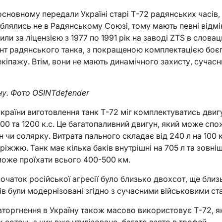
основному передали Україні старі Т-72 радянських часів,
блялись не в Радянському Союзі, тому мають певні відмі
ли за ліцензією з 1977 по 1991 рік на заводі ZTS в слова
ант радянського танка, з покращеною комплектацією боєп
іпажу. Втім, вони не мають динамічного захисту, сучас
їну. Фото OSINTdefender
а країни виготовлення танк Т-72 міг комплектуватись дви
000 та 1200 к.с. Це багатопаливний двигун, який може спо
 чи солярку. Витрата пального складає від 240 л на 100 к
ріжжю. Танк має кілька баків внутрішні на 705 л та зовніш
може проїхати всього 400-500 км.
 початок російської агресії було близько двохсот, ще близь
тків були модернізовані згідно з сучасними військовими с
вторгнення в Україну також масово використовує Т-72, як у
 сотень з них вже утилізовано, багато взято в трофей.