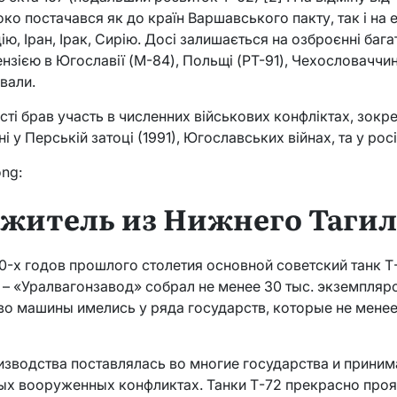
ко постачався як до країн Варшавського пакту, так і на 
ію, Іран, Ірак, Сирію. Досі залишається на озброєнні бага
нзією в Югославії (M-84), Польщі (PT-91), Чехословаччині й
ували.
ті брав участь в численних військових конфліктах, зокрем
йні у Перській затоці (1991), Югославських війнах, та у рос
ong:
гожитель из Нижнего Таги
0-х годов прошлого столетия основной советский танк Т
– «Уралвагонзавод» собрал не менее 30 тыс. экземпляро
во машины имелись у ряда государств, которые не мене
изводства поставлялась во многие государства и приним
ых вооруженных конфликтах. Танки Т-72 прекрасно прояв