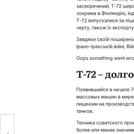
засекречений, Т-72 широ
зокрема в Фінляндію, Інд
Т-72 випускалися за ліце
чергу, також їх експорт
Завдяки своїй поширенос
Ірано-іракській війні, Ві
Oops something went wr
Т-72 – дол
Появившийся в начале 7
массовых машин в мире 
лицензии на производст
танков.
Техника советского про
более или менее значим
ти,