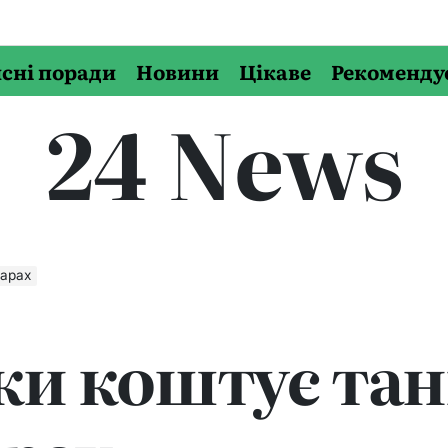
сні поради
Новини
Цікаве
Рекоменду
24 News
ларах
ки коштує тан