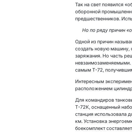
Так на свет появился «о
оборонной промышленнос
предшественников. Испы
Но по ряду причин «
Одной из причин называ
создать новую машину, 
заряжания. Но часть ре
невзаимозаменяемыми. П
самым Т-72, получившим
Интересным эксперимен
расположением цилиндро
Для командиров танков
Т-72К, оснащенный набо
станция использовала д
км. Установка энергоем
боекомплект составляет