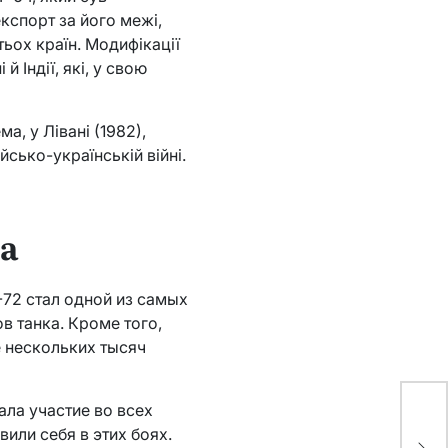
експорт за його межі,
тьох країн. Модифікації
 Індії, які, у свою
а, у Лівані (1982),
ійсько-українській війні.
ла
-72 стал одной из самых
в танка. Кроме того,
е нескольких тысяч
ала участие во всех
ᐈ 
или себя в этих боях.
Га