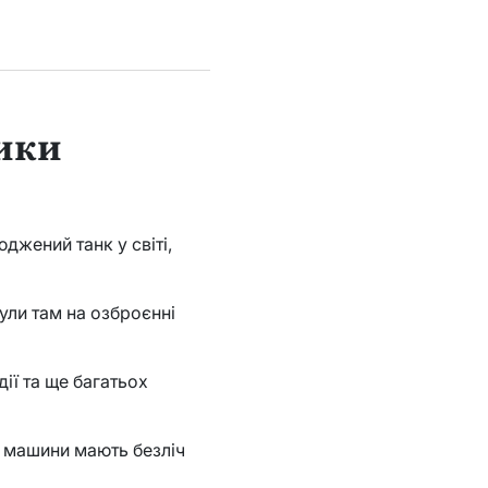
ники
джений танк у світі,
були там на озброєнні
ндії та ще багатьох
ві машини мають безліч