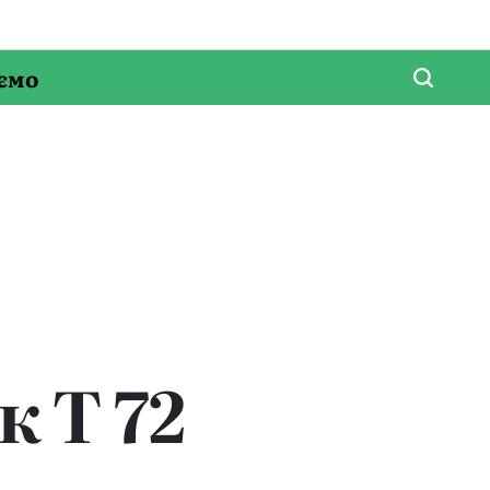
ємо
к Т 72