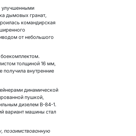
ка улучшенными
ка дымовых гранат,
троилась командирская
сширенного
риводом от небольшого
и боекомплектом.
листом толщиной 16 мм,
е получила внутренние
нтейнерами динамической
ированной пушкой,
ильным дизелем В-84-1.
ий вариант машины стал
ту, позаимствованную