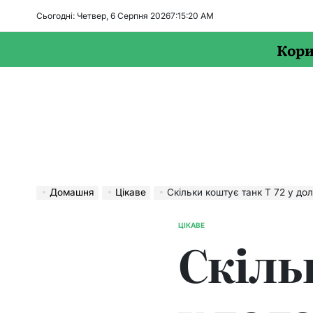
Перейти
Сьогодні: Четвер, 6 Серпня 2026
7
:
15
:
21
AM
до
вмісту
Кори
Домашня
Цікаве
Скільки коштує танк Т 72 у до
ЦІКАВЕ
ОПУБЛІКУВАТИ
Скіль
У