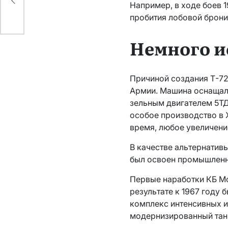
Например, в ходе боев 
пробития лобовой брони
Немного и
Причиной создания Т-72
Армии. Машина оснащал
зельным двигателем 5Т
особое производство в 
время, любое увеличени
В качестве альтернатив
был освоен промышленно
Первые наработки КБ Мо
результате к 1967 году
комплекс интенсивных и
модернизированный тан