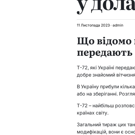
у дол
11 Листопада 2023
admin
Що відомо 
передають
Т-72, які Україні перед
добре знайомий вітчизн
В Україну прибули кілька
або на зберіганні. Розгл
Т-72 – найбільш розповсюд
країнах світу.
Загальний тираж цих тан
модифікацій, вони є осн