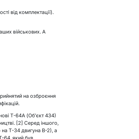
сті від комплектації).
наших військових. А
Прийнятий на озброєння
фікацій.
ові Т-64А (Об’єкт 434)
ицтві. [2] Серед іншого,
на Т-34 двигуна В-2), а
Т-64, який був