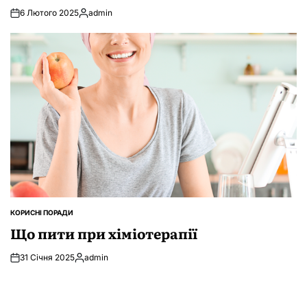
6 Лютого 2025
admin
Опубліковано
КОРИСНІ ПОРАДИ
ОПУБЛІКУВАТИ
У
Що пити при хіміотерапії
31 Січня 2025
admin
Опубліковано