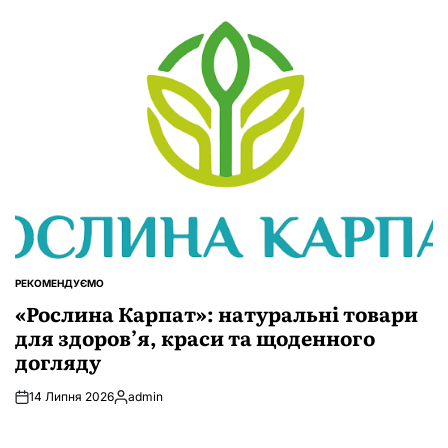
РЕКОМЕНДУЄМО
ОПУБЛІКУВАТИ
У
«Рослина Карпат»: натуральні товари
для здоров’я, краси та щоденного
догляду
14 Липня 2026
admin
Опубліковано