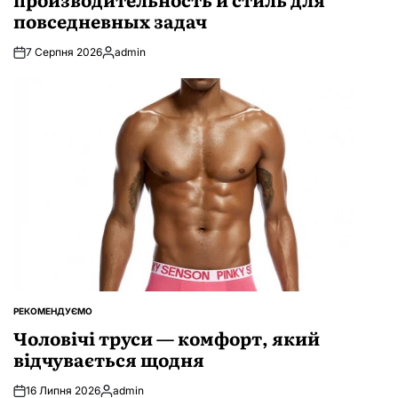
повседневных задач
7 Серпня 2026
admin
Опубліковано
РЕКОМЕНДУЄМО
ОПУБЛІКУВАТИ
У
Чоловічі труси — комфорт, який
відчувається щодня
16 Липня 2026
admin
Опубліковано