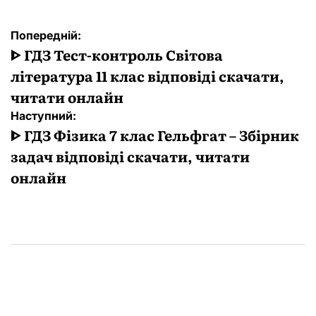
Навігація
Попередній:
записів
ᐈ ГДЗ Тест-контроль Світова
література 11 клас відповіді скачати,
читати онлайн
Наступний:
ᐈ ГДЗ Фізика 7 клас Гельфгат – Збірник
задач відповіді скачати, читати
онлайн