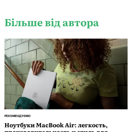
Більше від автора
РЕКОМЕНДУЄМО
ОПУБЛІКУВАТИ
У
Ноутбуки MacBook Air: легкость,
производительность и стиль для