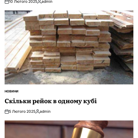
10 Лютого 2025
admin
Опубліковано
НОВИНИ
ОПУБЛІКУВАТИ
У
Скільки рейок в одному кубі
5 Лютого 2025
admin
Опубліковано