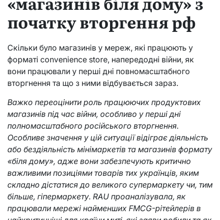
«магазинів біля дому» з
початку вторгення рф
Скільки було магазинів у мереж, які працюють у
форматі convenience store, напередодні війни, як
вони працювали у перші дні повномасштабного
вторгнення та що з ними відбувається зараз.
Важко переоцінити роль працюючих продуктових
магазинів під час війни, особливо у перші дні
полномасштабного російського вторгнення.
Особливе значення у цій ситуації відіграє діяльність
або бездіяльність мінімаркетів та магазинів формату
«біля дому», адже вони забезпечують критично
важливими позиціями товарів тих українців, яким
складно дістатися до великого супермаркету чи, тим
більше, гіпермаркету. RAU проаналізувала, як
працювали мережі найменших FMCG-рітейлерів в
найкритичніші для країни миті, які заяви робили та як