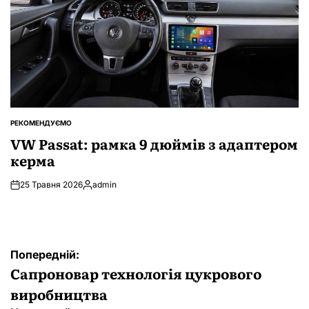
РЕКОМЕНДУЄМО
ОПУБЛІКУВАТИ
У
VW Passat: рамка 9 дюймів з адаптером
керма
25 Травня 2026
admin
Опубліковано
Навігація
Попередній:
записів
Сапроновар технологія цукрового
виробництва