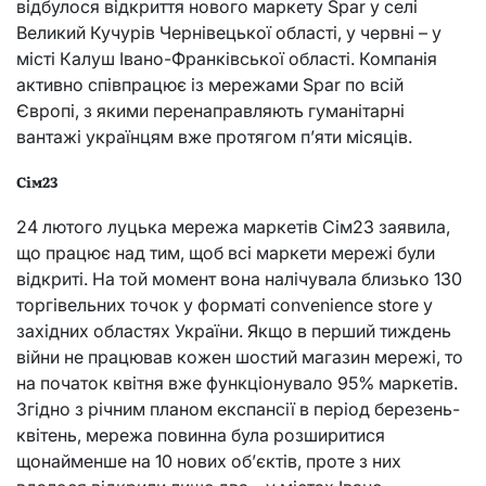
відбулося відкриття нового маркету Spar у селі
Великий Кучурів Чернівецької області, у червні – у
місті Калуш Івано-Франківської області. Компанія
активно співпрацює із мережами Spar по всій
Європі, з якими перенаправляють гуманітарні
вантажі українцям вже протягом п’яти місяців.
Сім23
24 лютого луцька мережа маркетів Сім23 заявила,
що працює над тим, щоб всі маркети мережі були
відкриті. На той момент вона налічувала близько 130
торгівельних точок у форматі convenience store у
західних областях України. Якщо в перший тиждень
війни не працював кожен шостий магазин мережі, то
на початок квітня вже функціонувало 95% маркетів.
Згідно з річним планом експансії в період березень-
квітень, мережа повинна була розширитися
щонайменше на 10 нових об’єктів, проте з них