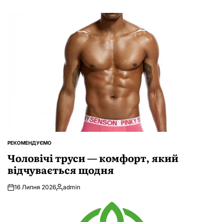
РЕКОМЕНДУЄМО
ОПУБЛІКУВАТИ
У
Чоловічі труси — комфорт, який
відчувається щодня
16 Липня 2026
admin
Опубліковано