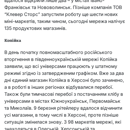
вдалося відкрили лише два – у містах Івано-
Франківськ та Нововолинськ. Пізніше компанія ТОВ
“Клевер Сторс” запустили роботу ще шести нових
міні-маркетів, таким чином, сьогодні мережа налічує
135 продуктових магазинів.
Копійка
В день початку повномасштабного російського
вторгнення в південноукраїнській мережі Копійка
заявили, що всі універсами працюють у штатному
режимі згідно із затвердженим графіком. Вже за два
дні єдиний магазин Копійка в Херсоні було зачинено,
а в роботі в інших регіонах відбувалися перебої.
Також були тимчасові перебої з постачанням хлібу в
універсами в містах Южноукраїнськ, Первомайськ
та Миколаїв. 9 березня рітейлеру вдалося відчинити
усі магазини, в тому числі в Херсоні, проте пізніше
ситуація змінилася знову. З 98 маркетів мережі, які
знаходяться в Одеській, Херсонській та