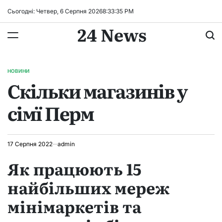
Перейти
Сьогодні: Четвер, 6 Серпня 2026
8
:
33
:
36
PM
до
24 News
вмісту
НОВИНИ
ОПУБЛІКУВАТИ
Скільки магазинів у
У
сімї Перм
17 Серпня 2022
admin
Як працюють 15
найбільших мереж
мінімаркетів та