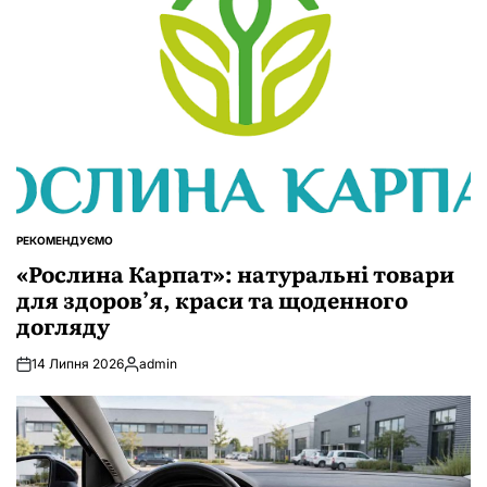
РЕКОМЕНДУЄМО
ОПУБЛІКУВАТИ
У
«Рослина Карпат»: натуральні товари
для здоров’я, краси та щоденного
догляду
14 Липня 2026
admin
Опубліковано