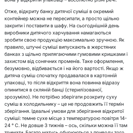
Отже, відкриту банку дитячої суміші в окремий
контейнер можна не пересипати, а просто щільно
закрити і поставити в шафу. На сьогоднішній день
виробники дитячого харчування намагаються
зробити свою продукцію максимально зручною. Як
правило, штучні суміші випускають в жерстяних
банках з щільно прилягаючими гумовими кришками і
захистом від сонячних променів. Таке оформлення,
безумовно, відбивається і на його вартості. Якщо ж
дитяча суміш спочатку продавалася в картонній
упаковці, то після відкриття вона повинна відразу
опинитися в скляній банці (стерилізованої,
зрозуміло). Не потрібно зберігати розкриту суху
суміш в холодильнику – це не продовжить її термін
зберігання. Ідеальні умови для зберігання відкритої
суміші: темне сухе місце з температурою повітря 14-
24 ° С. Не довше 3 тижнів – ось, скільки можна її там
тримати. Багато матусь обурюються з приводу того,