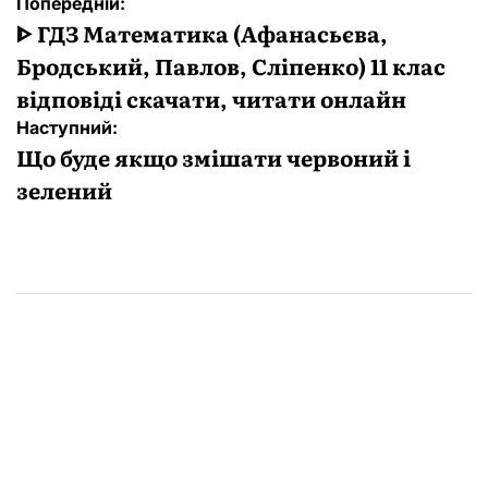
Навігація
Попередній:
записів
ᐈ ГДЗ Математика (Афанасьєва,
Бродський, Павлов, Сліпенко) 11 клас
відповіді скачати, читати онлайн
Наступний:
Що буде якщо змішати червоний і
зелений