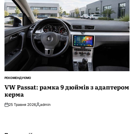
РЕКОМЕНДУЄМО
ОПУБЛІКУВАТИ
У
VW Passat: рамка 9 дюймів з адаптером
керма
25 Травня 2026
admin
Опубліковано