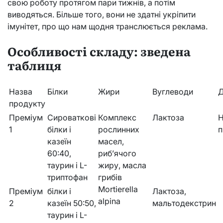
свою роботу протягом пари тижнів, а потім
виводяться. Більше того, вони не здатні укріпити
імунітет, про що нам щодня транслюється реклама.
Особливості складу: зведена
таблиця
Назва
Білки
Жири
Вуглеводи
Д
продукту
Преміум
Сироваткові
Комплекс
Лактоза
Н
1
білки і
рослинних
п
казеїн
масел,
60:40,
риб’ячого
таурин і L-
жиру, масла
триптофан
грибів
Mortierella
Преміум
білки і
Лактоза,
alpina
2
казеїн 50:50,
мальтодекстрин
таурин і L-