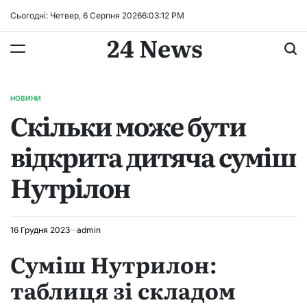
Перейти
Сьогодні: Четвер, 6 Серпня 2026
6
:
03
:
13
PM
до
24 News
вмісту
НОВИНИ
ОПУБЛІКУВАТИ
Скільки може бути
У
відкрита дитяча суміш
Нутрілон
16 Грудня 2023
admin
Суміш Нутрилон:
таблиця зі складом