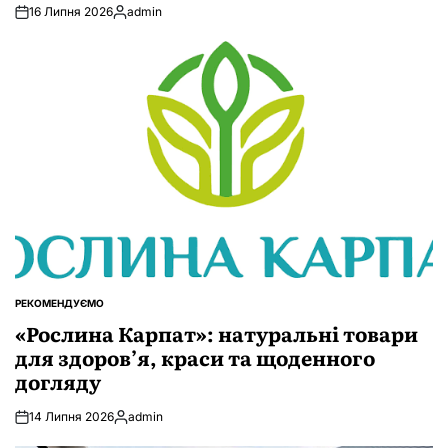
16 Липня 2026
admin
Опубліковано
РЕКОМЕНДУЄМО
ОПУБЛІКУВАТИ
У
«Рослина Карпат»: натуральні товари
для здоров’я, краси та щоденного
догляду
14 Липня 2026
admin
Опубліковано