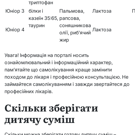
триптофан
Юніор 3
білки і
Пальмова,
Лактоза
П
казеїн 35:65,
рапсова,
таурин
соняшникова
Юніор 4
Лактоза
олії, риб’ячий
жир
Увага! Інформація на порталі носить
ознайомлювальний і інформаційний характер,
пам’ятайте що самолікування краще замінити
походом до лікаря і професійною консультацією. Не
займайтеся самолікуванням і завжди звертайтеся до
професійних лікарів.
Скільки зберігати
дитячу суміш
Скільки можна зберігати готову дитячу суміш –