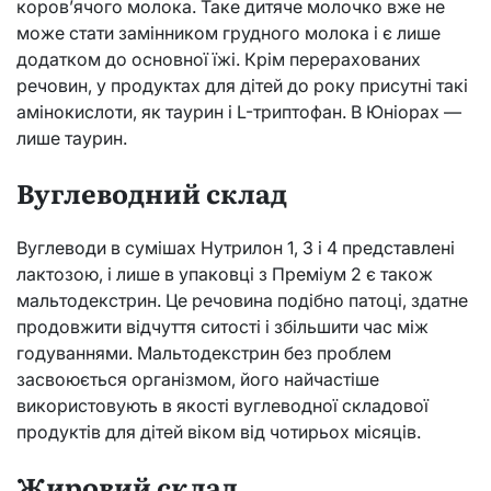
коров’ячого молока. Таке дитяче молочко вже не
може стати замінником грудного молока і є лише
додатком до основної їжі. Крім перерахованих
речовин, у продуктах для дітей до року присутні такі
амінокислоти, як таурин і L-триптофан. В Юніорах —
лише таурин.
Вуглеводний склад
Вуглеводи в сумішах Нутрилон 1, 3 і 4 представлені
лактозою, і лише в упаковці з Преміум 2 є також
мальтодекстрин. Це речовина подібно патоці, здатне
продовжити відчуття ситості і збільшити час між
годуваннями. Мальтодекстрин без проблем
засвоюється організмом, його найчастіше
використовують в якості вуглеводної складової
продуктів для дітей віком від чотирьох місяців.
Жировий склад