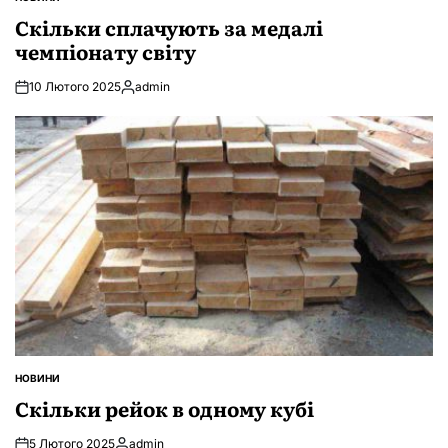
ОПУБЛІКУВАТИ
У
Скільки сплачують за медалі
чемпіонату світу
10 Лютого 2025
admin
Опубліковано
НОВИНИ
ОПУБЛІКУВАТИ
У
Скільки рейок в одному кубі
5 Лютого 2025
admin