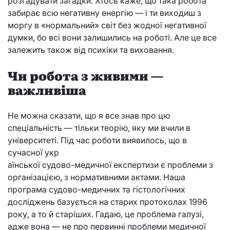
розгадувати загадки. Хтось каже, що така робота
забирає всю негативну енергію — і ти виходиш з
моргу в «нормальний» світ без жодної негативної
думки, бо всі вони залишились на роботі. Але це все
залежить також від психіки та виховання.
Чи робота з живими —
важливіша
Не можна сказати, що я все знав про цю
спеціальність — тільки теорію, яку ми вчили в
університеті. Під час роботи виявилось, що в
сучасної укр
аїнської судово-медичної експертизи є проблеми з
організацією, з нормативними актами. Наша
програма судово-медичних та гістологічних
досліджень базується на старих протоколах 1996
року, а то й старіших. Гадаю, це проблема галузі,
адже вона — не про первинні проблеми медичної