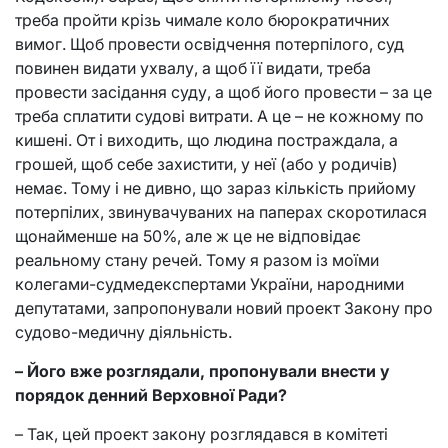
треба пройти крізь чимале коло бюрократичних
вимог. Щоб провести освідчення потерпілого, суд
повинен видати ухвалу, а щоб її видати, треба
провести засідання суду, а щоб його провести – за це
треба сплатити судові витрати. А це – не кожному по
кишені. От і виходить, що людина постраждала, а
грошей, щоб себе захистити, у неї (або у родичів)
немає. Тому і не дивно, що зараз кількість прийому
потерпілих, звинувачуваних на паперах скоротилася
щонайменше на 50%, але ж це не відповідає
реальному стану речей. Тому я разом із моїми
колегами-судмедекспертами України, народними
депутатами, запропонували новий проект Закону про
судово-медичну діяльність.
– Його вже розглядали, пропонували внести у
порядок денний Верховної Ради?
– Так, цей проект закону розглядався в комітеті