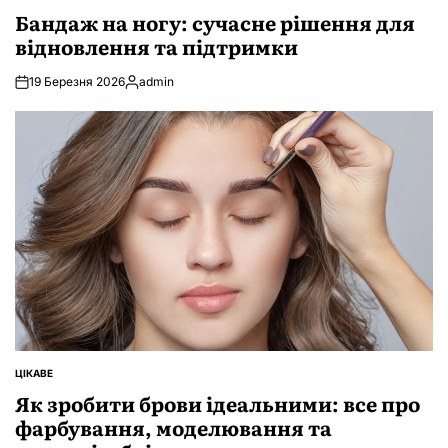
У
Бандаж на ногу: сучасне рішення для
відновлення та підтримки
19 Березня 2026
admin
Опубліковано
ЦІКАВЕ
ОПУБЛІКУВАТИ
У
Як зробити брови ідеальними: все про
фарбування, моделювання та