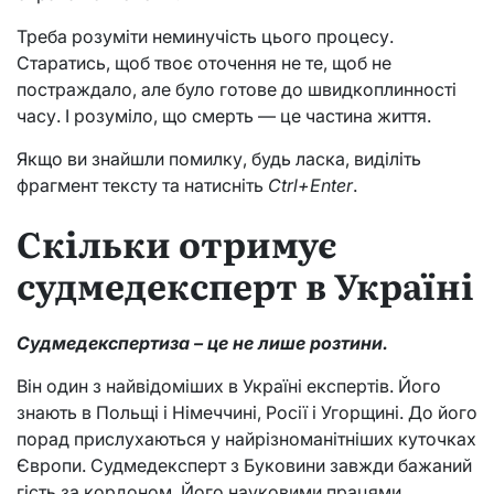
Треба розуміти неминучість цього процесу.
Старатись, щоб твоє оточення не те, щоб не
постраждало, але було готове до швидкоплинності
часу. І розуміло, що смерть — це частина життя.
Якщо ви знайшли помилку, будь ласка, виділіть
фрагмент тексту та натисніть
Ctrl+Enter
.
Скільки отримує
судмедексперт в Україні
Судмедекспертиза – це не лише розтини.
Він один з найвідоміших в Україні експертів. Його
знають в Польщі і Німеччині, Росії і Угорщині. До його
порад прислухаються у найрізноманітніших куточках
Європи. Судмедексперт з Буковини завжди бажаний
гість за кордоном. Його науковими працями