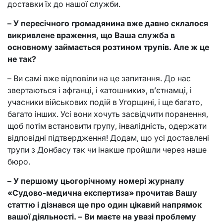
доставки їх до нашої служби.
– У пересічного громадянина вже давно склалося
викривлене враження, що Ваша служба в
основному займається розтином трупів. Але ж це
не так?
– Ви самі вже відповіли на це запитання. До нас
звертаються і афганці, і «атошники», в’єтнамці, і
учасники військових подій в Угорщині, і ще багато,
багато інших. Усі вони хочуть засвідчити поранення,
щоб потім встановити групу, інвалідність, одержати
відповідні підтвердження! Додам, що усі доставлені
трупи з Донбасу так чи інакше пройшли через наше
бюро.
– У першому цьогорічному номері журналу
«Судово-медична експертиза» прочитав Вашу
статтю і дізнався ще про один цікавий напрямок
вашої діяльності. – Ви маєте на увазі проблему