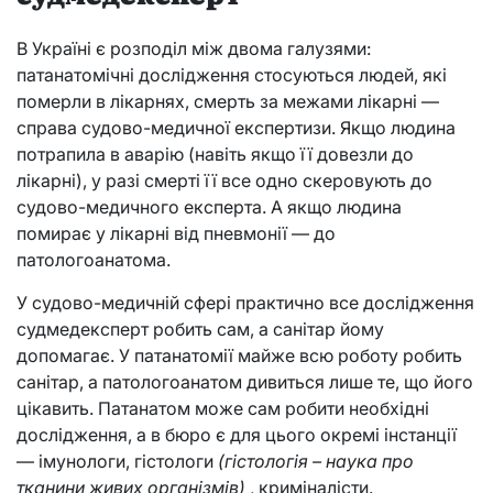
В Україні є розподіл між двома галузями:
патанатомічні дослідження стосуються людей, які
померли в лікарнях, смерть за межами лікарні —
справа судово-медичної експертизи. Якщо людина
потрапила в аварію (навіть якщо її довезли до
лікарні), у разі смерті її все одно скеровують до
судово-медичного експерта. А якщо людина
помирає у лікарні від пневмонії — до
патологоанатома.
У судово-медичній сфері практично все дослідження
судмедексперт робить сам, а санітар йому
допомагає. У патанатомії майже всю роботу робить
санітар, а патологоанатом дивиться лише те, що його
цікавить. Патанатом може сам робити необхідні
дослідження, а в бюро є для цього окремі інстанції
— імунологи, гістологи
(гістологія – наука про
тканини живих організмів)
, криміналісти.