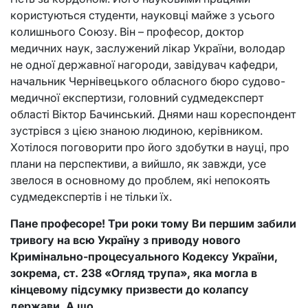
користуються студенти, науковці майже з усього
колишнього Союзу. Він – професор, доктор
медичних наук, заслужений лікар України, володар
не одної державної нагороди, завідувач кафедри,
начальник Чернівецького обласного бюро судово-
медичної експертизи, головний судмедексперт
області Віктор Бачинський. Днями наш кореспондент
зустрівся з цією знаною людиною, керівником.
Хотілося поговорити про його здобутки в науці, про
плани на перспективи, а вийшло, як завжди, усе
звелося в основному до проблем, які непокоять
судмедекспертів і не тільки їх.
Пане професоре! Три роки тому Ви першим забили
тривогу на всю Україну з приводу нового
Кримінально-процесуального Кодексу України,
зокрема, ст. 238 «Огляд трупа», яка могла в
кінцевому підсумку призвести до колапсу
держави. А що