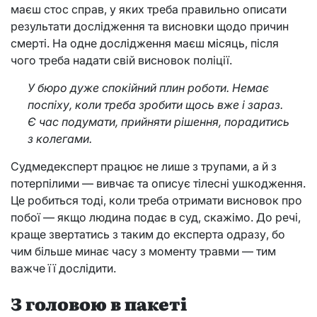
маєш стос справ, у яких треба правильно описати
результати дослідження та висновки щодо причин
смерті. На одне дослідження маєш місяць, після
чого треба надати свій висновок поліції.
У бюро дуже спокійний плин роботи. Немає
поспіху, коли треба зробити щось вже і зараз.
Є час подумати, прийняти рішення, порадитись
з колегами.
Судмедексперт працює не лише з трупами, а й з
потерпілими — вивчає та описує тілесні ушкодження.
Це робиться тоді, коли треба отримати висновок про
побої — якщо людина подає в суд, скажімо. До речі,
краще звертатись з таким до експерта одразу, бо
чим більше минає часу з моменту травми — тим
важче її дослідити.
З головою в пакеті