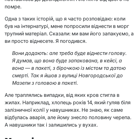
помре.
Одна з таких історій, що я часто розповідаю: коли
був на інтернатурі, мене попросили віднести в морг
трупний матеріал. Сказали: ми вам його запакуємо, а
ви просто віднесете. Я погодився.
Вони додають: але треба буде віднести голову.
Я думав, що вона буде запакована, в кейсі, а
вона — в пакеті, з бірочкою із містом та датою
смерті. Так я йшов з вулиці Новгородської до
Мазепи з головою в пакеті.
Але траплялись випадки, від яких кров стигла в
жилах. Наприклад, хлопець років 14, який гуляв біля
залізничної колії у навушниках. Не знаю, як саме
відбулась аварія, але йому знесло половину черепа.
А навушники так і залишились у вухах.