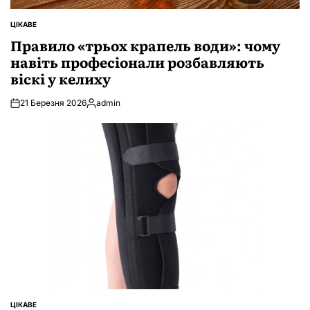
ЦІКАВЕ
ОПУБЛІКУВАТИ
У
Правило «трьох крапель води»: чому
навіть професіонали розбавляють
віскі у келиху
21 Березня 2026
admin
Опубліковано
ЦІКАВЕ
ОПУБЛІКУВАТИ