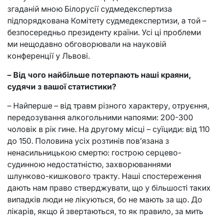
згаданій мною Білорусії судмедекспертиза
підпорядкована Комітету судмедекспертизи, а той –
безпосередньо президенту країни. Усі ці проблеми
ми нещодавно обговорювали на науковій
конференції у Львові.
– Від чого найбільше потерпають наші краяни,
судячи з вашої статистики?
– Найперше – від травм різного характеру, отруєння,
передозування алкогольними напоями: 200-300
чоловік в рік гине. На другому місці – суїциди: від 110
до 150. Половина усіх розтинів пов’язана з
ненасильницькою смертю: гострою серцево-
судинною недостатністю, захворюваннями
шлунково-кишкового тракту. Наші спостереження
дають нам право стверджувати, що у більшості таких
випадків люди не лікуються, бо не мають за що. До
лікарів, якщо й звертаються, то як правило, за мить