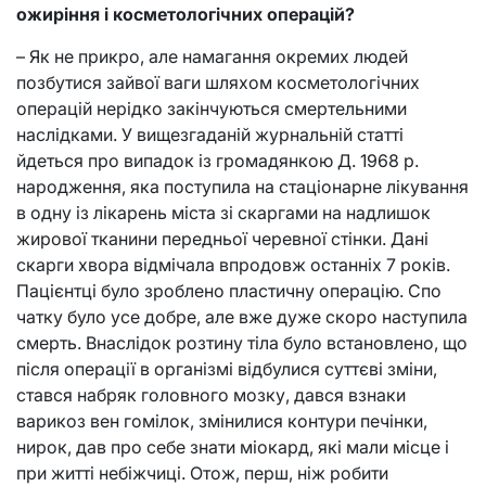
ожиріння і косметологічних операцій?
– Як не прикро, але намагання окремих людей
позбутися зайвої ваги шляхом косметологічних
операцій нерідко закінчуються смертельними
наслідками. У вищезгаданій журнальній статті
йдеться про випадок із громадянкою Д. 1968 р.
народження, яка поступила на стаціонарне лікування
в одну із лікарень міста зі скаргами на надлишок
жирової тканини передньої черевної стінки. Дані
скарги хвора відмічала впродовж останніх 7 років.
Пацієнтці було зроблено пластичну операцію. Спо
чатку було усе добре, але вже дуже скоро наступила
смерть. Внаслідок розтину тіла було встановлено, що
після операції в організмі відбулися суттєві зміни,
стався набряк головного мозку, дався взнаки
варикоз вен гомілок, змінилися контури печінки,
нирок, дав про себе знати міокард, які мали місце і
при житті небіжчиці. Отож, перш, ніж робити