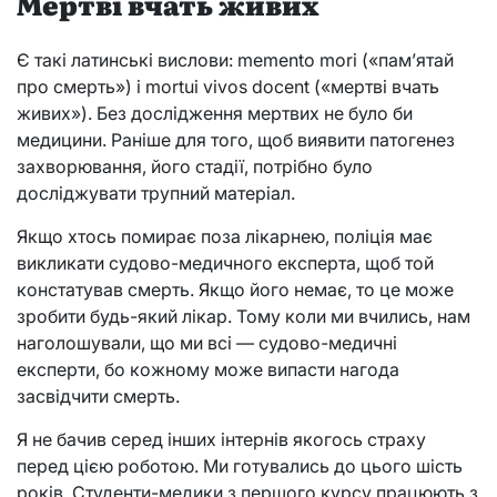
Мертві вчать живих
Є такі латинські вислови: memento mori («пам’ятай
про смерть») і mortui vivos docent («мертві вчать
живих»). Без дослідження мертвих не було би
медицини. Раніше для того, щоб виявити патогенез
захворювання, його стадії, потрібно було
досліджувати трупний матеріал.
Якщо хтось помирає поза лікарнею, поліція має
викликати судово-медичного експерта, щоб той
констатував смерть. Якщо його немає, то це може
зробити будь-який лікар. Тому коли ми вчились, нам
наголошували, що ми всі — судово-медичні
експерти, бо кожному може випасти нагода
засвідчити смерть.
Я не бачив серед інших інтернів якогось страху
перед цією роботою. Ми готувались до цього шість
років. Студенти-медики з першого курсу працюють з