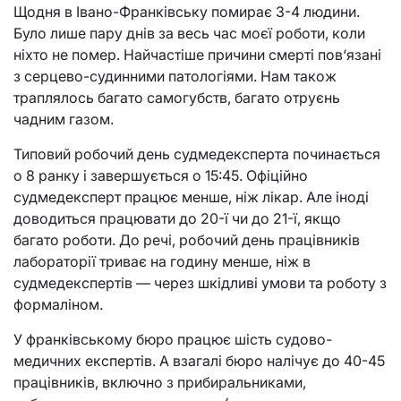
Щодня в Івано-Франківську помирає 3-4 людини.
Було лише пару днів за весь час моєї роботи, коли
ніхто не помер. Найчастіше причини смерті пов‘язані
з серцево-судинними патологіями. Нам також
траплялось багато самогубств, багато отруєнь
чадним газом.
Типовий робочий день судмедексперта починається
о 8 ранку і завершується о 15:45. Офіційно
судмедексперт працює менше, ніж лікар. Але іноді
доводиться працювати до 20-ї чи до 21-ї, якщо
багато роботи. До речі, робочий день працівників
лабораторії триває на годину менше, ніж в
судмедекспертів — через шкідливі умови та роботу з
формаліном.
У франківському бюро працює шість судово-
медичних експертів. А взагалі бюро налічує до 40-45
працівників, включно з прибиральниками,