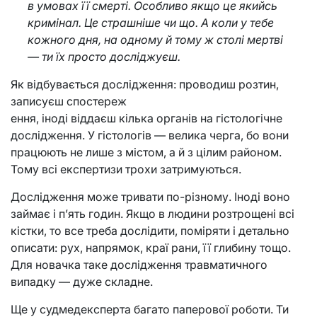
в умовах її смерті. Особливо якщо це якийсь
кримінал. Це страшніше чи що. А коли у тебе
кожного дня, на одному й тому ж столі мертві
— ти їх просто досліджуєш.
Як відбувається дослідження: проводиш розтин,
записуєш спостереж
ення, іноді віддаєш кілька органів на гістологічне
дослідження. У гістологів — велика черга, бо вони
працюють не лише з містом, а й з цілим районом.
Тому всі експертизи трохи затримуються.
Дослідження може тривати по-різному. Іноді воно
займає і п’ять годин. Якщо в людини розтрощені всі
кістки, то все треба дослідити, поміряти і детально
описати: рух, напрямок, краї рани, її глибину тощо.
Для новачка таке дослідження травматичного
випадку — дуже складне.
Ще у судмедексперта багато паперової роботи. Ти