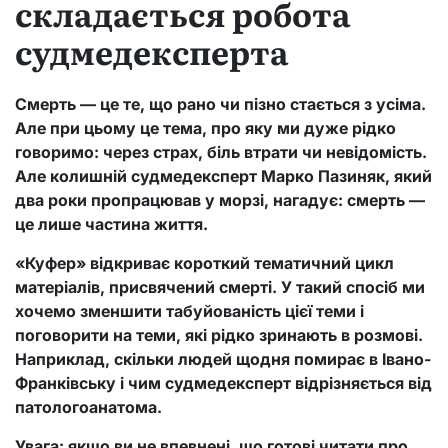
складається робота
судмедексперта
Смерть — це те, що рано чи пізно стається з усіма.
Але при цьому це тема, про яку ми дуже рідко
говоримо: через страх, біль втрати чи невідомість.
Але колишній судмедексперт Марко Пазиняк, який
два роки пропрацював у морзі, нагадує: смерть —
це лише частина життя.
«Куфер» відкриває короткий тематичний цикл
матеріалів, присвячений смерті. У такий спосіб ми
хочемо зменшити табуйованість цієї теми і
поговорити на теми, які рідко зринають в розмові.
Наприклад, скільки людей щодня помирає в Івано-
Франківську і чим судмедексперт відрізняється від
патологоанатома.
Увага: якщо ви не впевнені, що готові читати про