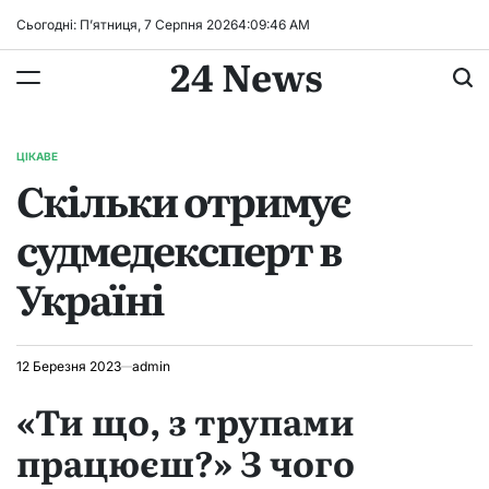
Перейти
Сьогодні: П’ятниця, 7 Серпня 2026
4
:
09
:
48
AM
до
24 News
вмісту
ЦІКАВЕ
ОПУБЛІКУВАТИ
Скільки отримує
У
судмедексперт в
Україні
12 Березня 2023
admin
«Ти що, з трупами
працюєш?» З чого