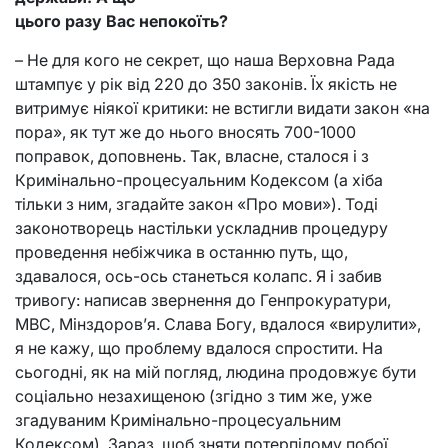
цього разу Вас непокоїть?
– Не для кого не секрет, що наша Верховна Рада
штампує у рік від 220 до 350 законів. Їх якість не
витримує ніякої критики: не встигли видати закон «на
пора», як тут же до нього вносять 700-1000
поправок, доповнень. Так, власне, сталося і з
Кримінально-процесуальним Кодексом (а хіба
тільки з ним, згадайте закон «Про мови»). Тоді
законотворець настільки ускладнив процедуру
проведення небіжчика в останню путь, що,
здавалося, ось-ось станеться колапс. Я і забив
тривогу: написав звернення до Генпрокуратури,
МВС, Мінздоров’я. Слава Богу, вдалося «вирулити»,
я не кажу, що проблему вдалося спростити. На
сьогодні, як на мій погляд, людина продовжує бути
соціально незахищеною (згідно з тим же, уже
згадуваним Кримінально-процесуальним
Кодексом). Зараз, щоб зняти потерпілому побої,