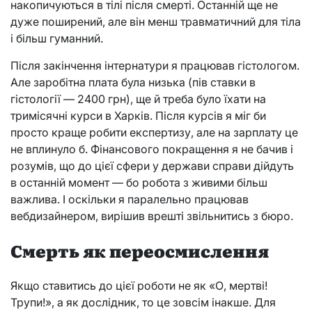
накопичуються в тілі після смерті. Останній ще не
дуже поширений, але він менш травматичний для тіла
і більш гуманний.
Після закінчення інтернатури я працював гістологом.
Але заробітна плата була низька (пів ставки в
гістології — 2400 грн), ще й треба було їхати на
тримісячні курси в Харків. Після курсів я міг би
просто краще робити експертизу, але на зарплату це
не вплинуло б. Фінансового покращення я не бачив і
розумів, що до цієї сфери у держави справи дійдуть
в останній момент — бо робота з живими більш
важлива. І оскільки я паралельно працював
вебдизайнером, вирішив врешті звільнитись з бюро.
Смерть як переосмислення
Якщо ставитись до цієї роботи не як «О, мертві!
Трупи!», а як дослідник, то це зовсім інакше. Для