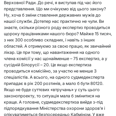
Верховної Ради. До речі, я виступав під час його
представлення. Що ми очікуємо від цього закону?
Ну, хоча б зміни ставлення державних мужів до
нашої служби. Дотепер нас практично не чули. Ви
знаєте, скільки різного роду експертиз проводиться
щороку працівниками нашого бюро? Майже 15 тисяч,
з них 300 особливо складних, і навіть з інших
областей. А отримуємо за свою працю, як звичайний
лікар. Це при тому, що навантаження на одного
члена комісії у нас щонайменше – 75 експертиз, а у
сусідній Білорусії – 20. Це якщо експертиза
проводиться комісійно, за участю не менше 3
спеціалістів. А всього, на одного судмедексперта
припадає в рік 200 розтинів, а мало б бути 80120.
Якщо не буде суттєвих «втручань» у суть цього
законопроекту, то ситуація мала б змінитися на
краще. А головне, судмедекспертиза вийде з-під
підпорядкування Міністерства охорони здоров’я і
опікуватиметься безпосередньо Кабміном. У вже