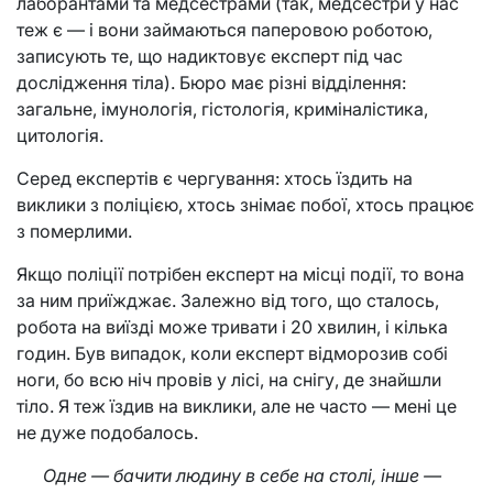
лаборантами та медсестрами (так, медсестри у нас
теж є — і вони займаються паперовою роботою,
записують те, що надиктовує експерт під час
дослідження тіла). Бюро має різні відділення:
загальне, імунологія, гістологія, криміналістика,
цитологія.
Серед експертів є чергування: хтось їздить на
виклики з поліцією, хтось знімає побої, хтось працює
з померлими.
Якщо поліції потрібен експерт на місці події, то вона
за ним приїжджає. Залежно від того, що сталось,
робота на виїзді може тривати і 20 хвилин, і кілька
годин. Був випадок, коли експерт відморозив собі
ноги, бо всю ніч провів у лісі, на снігу, де знайшли
тіло. Я теж їздив на виклики, але не часто — мені це
не дуже подобалось.
Одне — бачити людину в себе на столі, інше —