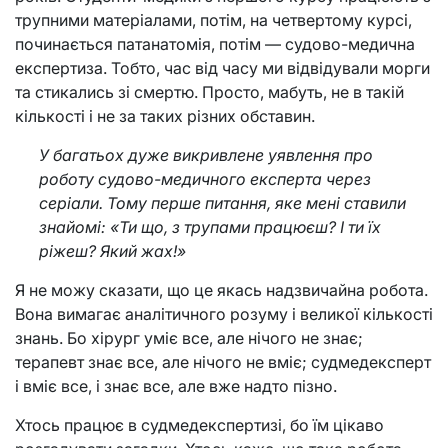
трупними матеріалами, потім, на четвертому курсі,
починається патанатомія, потім — судово-медична
експертиза. Тобто, час від часу ми відвідували морги
та стикались зі смертю. Просто, мабуть, не в такій
кількості і не за таких різних обставин.
У багатьох дуже викривлене уявлення про
роботу судово-медичного експерта через
серіали. Тому перше питання, яке мені ставили
знайомі: «Ти що, з трупами працюєш? І ти їх
ріжеш? Який жах!»
Я не можу сказати, що це якась надзвичайна робота.
Вона вимагає аналітичного розуму і великої кількості
знань. Бо хірург уміє все, але нічого не знає;
терапевт знає все, але нічого не вміє; судмедексперт
і вміє все, і знає все, але вже надто пізно.
Хтось працює в судмедекспертизі, бо їм цікаво