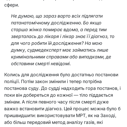
сфери.
Не думаю, що зараз варто всіх підлягати
патанатомічному дослідженню. Бо якщо
старша жінка помирає вдома, а перед тим
зверталась до лікаря і лікар знає її діагноз, то
для чого робити їй дослідження? На мою
думку, судмедексперт має займатись лише
кримінальними справами або випадками, де
обставини смерті невідомі.
Колись для дослідження було достатньо постанови
поліції. Потім закон змінили і тепер потрібна
постанова суду. До судді надходить гора постанов, і
поки він добереться до кожної — тіло піддається
змінам. А після певного часу після смерті дуже
важко встановити діагноз. Цей процес можна було б
пришвидшити: використовувати МРТ, як на Заході,
або більш передовий метод аналізу газів, які