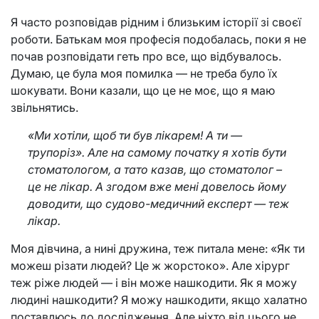
Я часто розповідав рідним і близьким історії зі своєї
роботи. Батькам моя професія подобалась, поки я не
почав розповідати геть про все, що відбувалось.
Думаю, це була моя помилка — не треба було їх
шокувати. Вони казали, що це не моє, що я маю
звільнятись.
«Ми хотіли, щоб ти був лікарем! А ти —
трупоріз». Але на самому початку я хотів бути
стоматологом, а тато казав, що стоматолог –
це не лікар. А згодом вже мені довелось йому
доводити, що судово-медичний експерт — теж
лікар.
Моя дівчина, а нині дружина, теж питала мене: «Як ти
можеш різати людей? Це ж жорстоко». Але хірург
теж ріже людей — і він може нашкодити. Як я можу
людині нашкодити? Я можу нашкодити, якщо халатно
поставлюсь до дослідження. Але ніхто від цього не