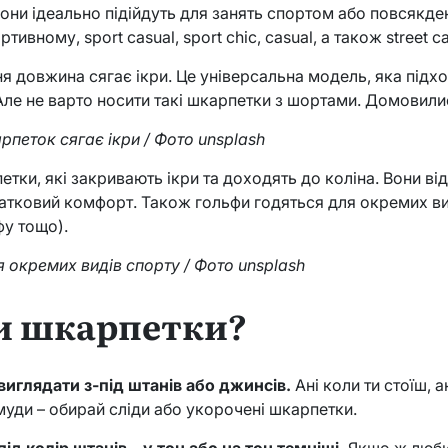
они ідеально підійдуть для занять спортом або повсякден
ивному, sport casual, sport chic, casual, а також street c
ня довжина сягає ікри. Це універсальна модель, яка підход
Але не варто носити такі шкарпетки з шортами. Домовили
петок сягає ікри / Фото unsplash
тки, які закривають ікри та доходять до коліна. Вони ві
атковий комфорт. Також гольфи годяться для окремих ви
фу тощо).
 окремих видів спорту / Фото unsplash
и шкарпетки?
виглядати з-під штанів або джинсів.
Ані коли ти стоїш, 
уди – обирай сліди або укорочені шкарпетки.