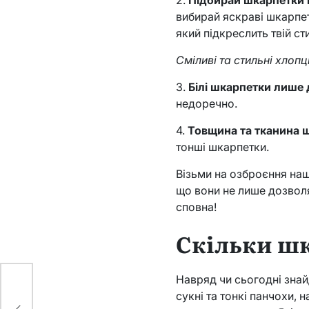
2.
Підбирай шкарпетки пі
вибирай яскраві шкарпе
який підкреслить твій ст
Сміливі та стильні хлоп
3.
Білі шкарпетки лише 
недоречно.
4.
Товщина та тканина ш
тонші шкарпетки.
Візьми на озброєння наш
що вони не лише дозволя
сповна!
Скільки шк
Навряд чи сьогодні знай
сукні та тонкі панчохи, 