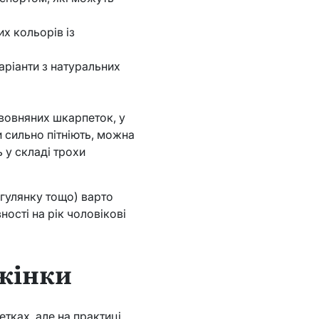
х кольорів із
аріанти з натуральних
з вовняних шкарпеток, у
и сильно пітніють, можна
 у складі трохи
огулянку тощо) варто
ості на рік чоловікові
 жінки
тках, але на практиці