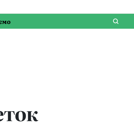
ємо
еток