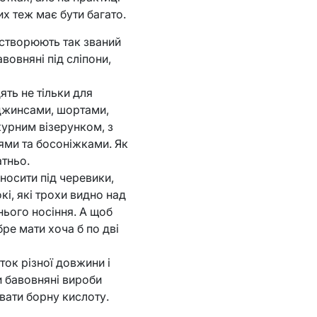
их теж має бути багато.
і створюють так званий
вовняні під сліпони,
ть не тільки для
з джинсами, шортами,
журним візерунком, з
ями та босоніжками. Як
тньо.
носити під черевики,
і, які трохи видно над
нього носіння. А щоб
ре мати хоча б по дві
ок різної довжини і
ти бавовняні вироби
вати борну кислоту.