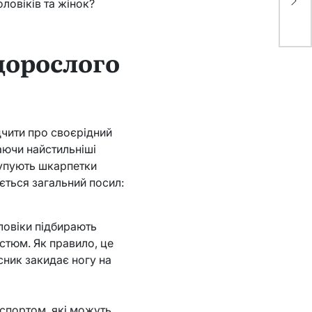
оловіків та жінок?
дорослого
чити про своєрідний
раючи найстильніші
 купують шкарпетки
ається загальний посил:
оловіки підбирають
стюм. Як правило, це
асник закидає ногу на
 спортом, які можуть