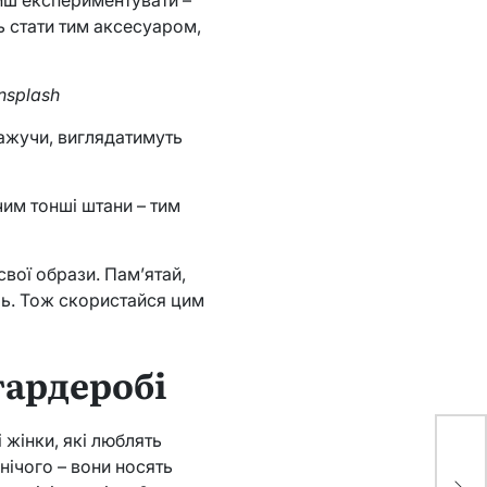
ш експериментувати –
 стати тим аксесуаром,
nsplash
кажучи, виглядатимуть
им тонші штани – тим
свої образи. Пам’ятай,
ль. Тож скористайся цим
гардеробі
 жінки, які люблять
 нічого – вони носять
Ск