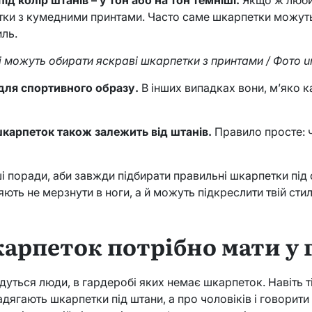
д колір штанів – у тон або на тон темніші.
Якщо ж люби
тки з кумедними принтами. Часто саме шкарпетки можуть
иль.
ці можуть обирати яскраві шкарпетки з принтами / Фото u
для спортивного образу.
В інших випадках вони, м’яко 
карпеток також залежить від штанів.
Правило просте: ч
і поради, аби завжди підбирати правильні шкарпетки під 
ють не мерзнути в ноги, а й можуть підкреслити твій сти
арпеток потрібно мати у 
дуться люди, в гардеробі яких немає шкарпеток. Навіть ті
надягають шкарпетки під штани, а про чоловіків і говорити