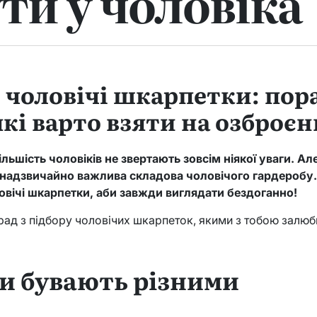
ути у чоловіка
 чоловічі шкарпетки: пор
які варто взяти на озброє
льшість чоловіків не звертають зовсім ніякої уваги. А
 надзвичайно важлива складова чоловічого гардеробу.
вічі шкарпетки, аби завжди виглядати бездоганно!
орад з підбору чоловічих шкарпеток, якими з тобою залюб
 бувають різними