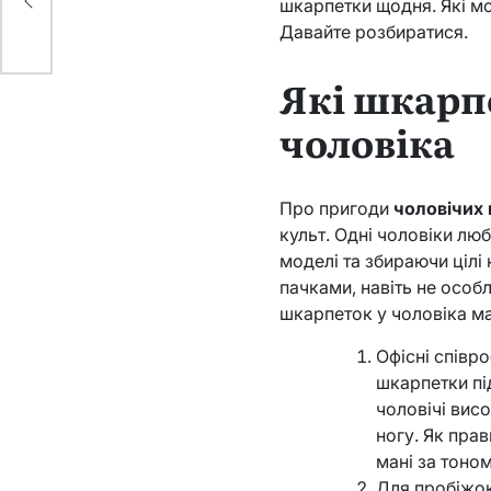
шкарпетки щодня. Які мод
Давайте розбиратися.
Які шкарп
чоловіка
Про пригоди
чоловічих
культ. Одні чоловіки люб
моделі та збираючи цілі
пачками, навіть не особл
шкарпеток у чоловіка ма
Офісні співро
шкарпетки пі
чоловічі висо
ногу. Як пра
мані за тоном
Для пробіжок