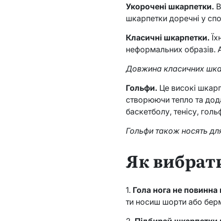
Укорочені шкарпетки.
В
шкарпетки доречні у спорт
Класичні шкарпетки.
Їх
неформальних образів. 
Довжина класичних шкар
Гольфи.
Це високі шкарпе
створюючи тепло та дод
баскетболу, тенісу, голь
Гольфи також носять для
Як вибрат
1.
Гола нога не повинна 
ти носиш шорти або берм