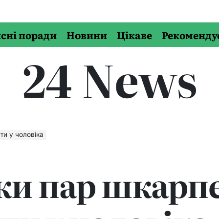
сні поради
Новини
Цікаве
Рекоменду
24 News
ти у чоловіка
ки пар шкарп