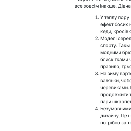
все зовсім інакше. Дівч
У теплу пору 
ефект босих 
кеди, кросівк
Моделі серед
спорту. Такы 
модними брюк
блискітками 
правило, трь
На зиму варт
валянки, чоб
черевиками. І
продовжити т
пари шкарпет
Безумовними 
дизайну. Це і
потрібно за 