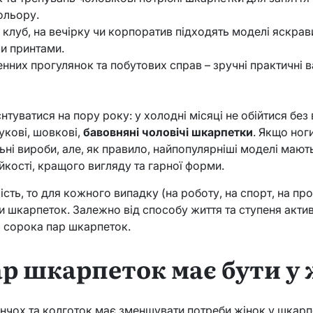
ольору.
 клуб, на вечірку чи корпоратив підходять моделі яскрави
и принтами.
нних прогулянок та побутових справ – зручні практичні в
нтуватися на пору року: у холодні місяці не обійтися бе
укові, шовкові,
бавовняні чоловічі шкарпетки
. Якщо ног
ьні вироби, але, як правило, найпопулярніші моделі мають
ійкості, кращого вигляду та гарної форми.
ість, то для кожного випадку (на роботу, на спорт, на пр
и шкарпеток. Залежно від способу життя та ступеня активн
о сорока пар шкарпеток.
ар шкарпеток має бути у
нчох та колготок має зменшувати потреби жінок у шкарпе