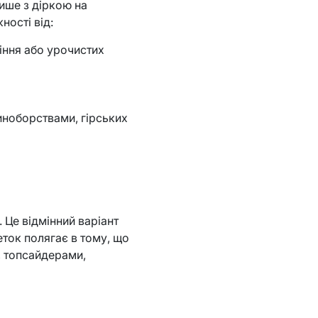
лише з діркою на
ності від:
іння або урочистих
иноборствами, гірських
 Це відмінний варіант
еток полягає в тому, що
, топсайдерами,