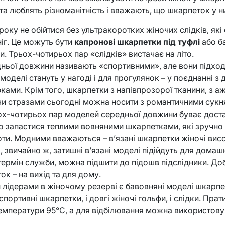
ата люблять різноманітність і вважають, що шкарпеток у н
року не обійтися без ультракоротких жіночих слідків, як
ніг. Це можуть бути
капронові шкарпетки під туфлі
або ба
и. Трьох-чотирьох пар «слідків» вистачає на літо.
ньої довжини називають «спортивними», але вони підходя
моделі стануть у нагоді і для прогулянок – у поєднанні 
ами. Крім того, шкарпетки з напівпрозорої тканини, з а
чи стразами сьогодні можна носити з романтичними сукн
ох-чотирьох пар моделей середньої довжини буває доста
о запастися теплими вовняними шкарпетками, які зручно 
оти. Модними вважаються – в’язані шкарпетки жіночі висок
, звичайно ж, затишні в’язані моделі підійдуть для домаш
ермін служби, можна підшити до підошв підслідники. Доб
ок – на вихід та для дому.
лідерами в жіночому резерві є бавовняні моделі шкарпет
 спортивні шкарпетки, і довгі жіночі гольфи, і слідки. Пра
температури 95°С, а для відбілювання можна використову