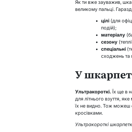
Як ти вже зауважив, шка
великому пальці. Гаразд
цілі
(для офіц
подій);
матеріалу
(б
сезону
(теплі
спеціальні
(т
сходжень та 
У шкарпет
Ультракороткі.
Їх ще в 
для літнього взуття, як
їх не видно. Тож можеш 
кросівками.
Ультракороткі шкарпетки