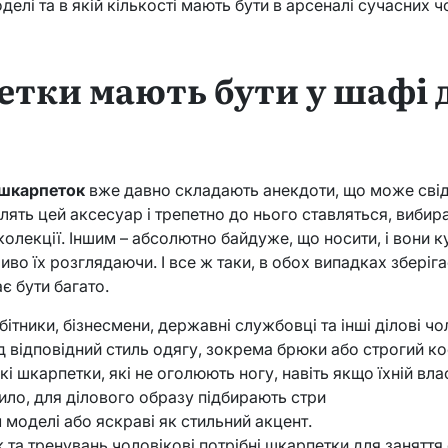
елі та в якій кількості мають бути в арсеналі сучасних ч
етки мають бути у шафі 
 шкарпеток
вже давно складають анекдоти, що може свід
лять цей аксесуар і трепетно ​​до нього ставляться, виби
 колекції. Іншим – абсолютно байдуже, що носити, і вони
иво їх розглядаючи. І все ж таки, в обох випадках зберіг
є бути багато.
бітники, бізнесмени, державні службовці та інші ділові ч
д відповідний стиль одягу, зокрема брюки або строгий ко
кі шкарпетки, які не оголюють ногу, навіть якщо їхній вл
вило, для ділового образу підбирають стри
 моделі або яскраві як стильний акцент.
 та тренувань чоловікові потрібні шкарпетки для заняття