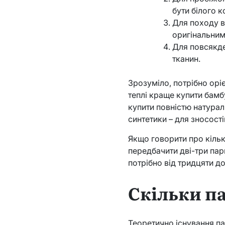
бути білого к
Для походу в
оригінальним
Для повсякде
тканин.
Зрозуміло, потрібно оріє
теплі краще купити бамб
купити повністю натурал
синтетики – для зносост
Якщо говорити про кільк
передбачити дві-три пар
потрібно від тридцяти д
Скільки п
Теоретично існування па