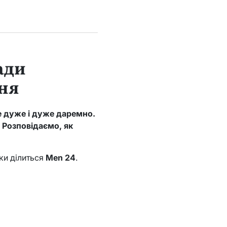
ади
ння
ле дуже і дуже даремно.
 Розповідаємо, як
ки ділиться
Men 24
.