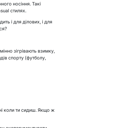
ного носіння. Такі
asual стилях.
ить і для ділових, і для
ся?
дмінно зігрівають взимку,
дів спорту (футболу,
ані коли ти сидиш. Якщо ж