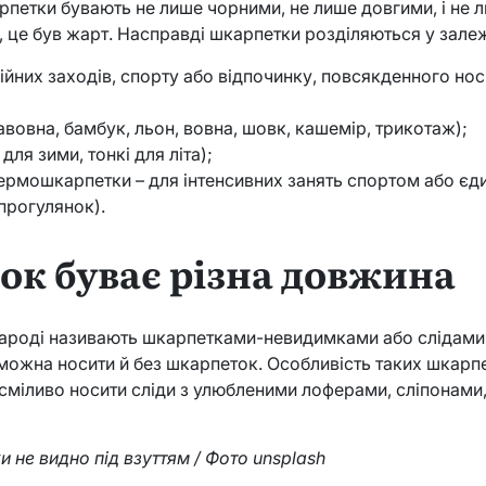
рпетки бувають не лише чорними, не лише довгими, і не 
, це був жарт. Насправді шкарпетки розділяються у залеж
ійних заходів, спорту або відпочинку, повсякденного нос
авовна, бамбук, льон, вовна, шовк, кашемір, трикотаж);
 для зими, тонкі для літа);
ермошкарпетки – для інтенсивних занять спортом або єд
прогулянок).
ок буває різна довжина
народі називають шкарпетками-невидимками або слідами.
е можна носити й без шкарпеток. Особливість таких шкарп
сміливо носити сліди з улюбленими лоферами, сліпонами
 не видно під взуттям / Фото unsplash