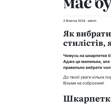
має б
3 Жовтня 2024
admin
Як вибрати
стилістів, 
Чомусь на шкарпетки бі
Адже це маленька, але
правильно вибрати чоло
До твоєї уваги кілька п
Візьми на озброєння!
Шкарпетки