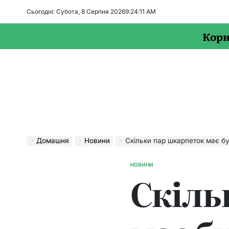
Перейти
Сьогодні: Субота, 8 Серпня 2026
9
:
24
:
12
AM
до
вмісту
Кори
Домашня
Новини
Скільки пар шкарпеток має бу
НОВИНИ
ОПУБЛІКУВАТИ
Скіль
У