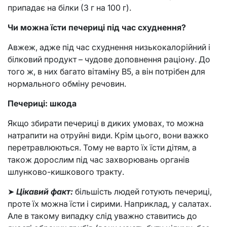
припадає на білки (3 г на 100 г).
Чи можна їсти печериці під час схуднення?
Авжеж, адже під час схуднення низькокалорійний і
білковий продукт – чудове доповнення раціону. До
того ж, в них багато вітаміну В5, а він потрібен для
нормального обміну речовин.
Печериці: шкода
Якщо збирати печериці в диких умовах, то можна
натрапити на отруйні види. Крім цього, вони важко
перетравлюються. Тому не варто їх їсти дітям, а
також дорослим під час захворювань органів
шлунково-кишкового тракту.
➤
Цікавий факт:
більшість людей готують печериці,
проте їх можна їсти і сирими. Наприклад, у салатах.
Але в такому випадку слід уважно ставитись до