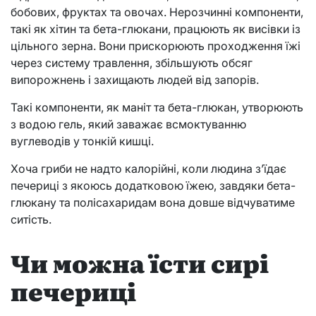
бобових, фруктах та овочах. Нерозчинні компоненти,
такі як хітин та бета-глюкани, працюють як висівки із
цільного зерна. Вони прискорюють проходження їжі
через систему травлення, збільшують обсяг
випорожнень і захищають людей від запорів.
Такі компоненти, як маніт та бета-глюкан, утворюють
з водою гель, який заважає всмоктуванню
вуглеводів у тонкій кишці.
Хоча гриби не надто калорійні, коли людина з’їдає
печериці з якоюсь додатковою їжею, завдяки бета-
глюкану та полісахаридам вона довше відчуватиме
ситість.
Чи можна їсти сирі
печериці