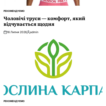
РЕКОМЕНДУЄМО
ОПУБЛІКУВАТИ
У
Чоловічі труси — комфорт, який
відчувається щодня
16 Липня 2026
admin
Опубліковано
РЕКОМЕНДУЄМО
ОПУБЛІКУВАТИ