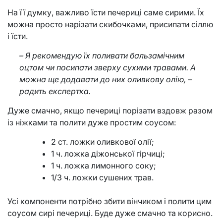
На її думку, важливо їсти печериці саме сирими. Їх
можна просто нарізати скибочками, присипати сіллю
і їсти.
– Я рекомендую їх поливати бальзамічним
оцтом чи посипати зверху сухими травами. А
можна ще додавати до них оливкову олію, –
радить експертка.
Дуже смачно, якщо печериці порізати вздовж разом
із ніжками та полити дуже простим соусом:
2 ст. ложки оливкової олії;
1 ч. ложка діжонської гірчиці;
1 ч. ложка лимонного соку;
1/3 ч. ложки сушених трав.
Усі компоненти потрібно збити вінчиком і полити цим
соусом сирі печериці. Буде дуже смачно та корисно.