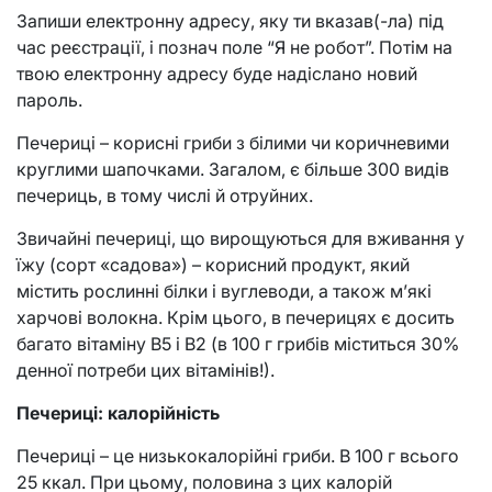
Запиши електронну адресу, яку ти вказав(-ла) під
час реєстрації, і познач поле “Я не робот”. Потім на
твою електронну адресу буде надіслано новий
пароль.
Печериці – корисні гриби з білими чи коричневими
круглими шапочками. Загалом, є більше 300 видів
печериць, в тому числі й отруйних.
Звичайні печериці, що вирощуються для вживання у
їжу (сорт «садова») – корисний продукт, який
містить рослинні білки і вуглеводи, а також м’які
харчові волокна. Крім цього, в печерицях є досить
багато вітаміну В5 і В2 (в 100 г грибів міститься 30%
денної потреби цих вітамінів!).
Печериці: калорійність
Печериці – це низькокалорійні гриби. В 100 г всього
25 ккал. При цьому, половина з цих калорій