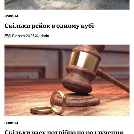
НОВИНИ
ОПУБЛІКУВАТИ
У
Скільки рейок в одному кубі
5 Лютого 2025
admin
Опубліковано
НОВИНИ
ОПУБЛІКУВАТИ
У
Скільки часу потрібно на розлучення