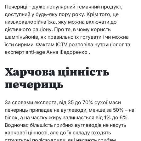
Печериці – дуже популярний і смачний продукт,
доступний у будь-яку пору року. Крім того, це
низькокалорійна їжа, яку можна включати до
дієтичного раціону. Про те, в чому користь
шампіньйонів, як правильно їх готувати і чи можна
їсти сирими, Фактам ICTV розповіла нутриціолог та
експерт anti-age Анна Федоренко .
Харчова цінність
печериць
За словами експерта, від 35 до 70% сухої маси
печериць припадає на вуглеводи, менше за 50% – на
білок, а на частку жиру залишається від 1% до 6%.
Водночас більшість грибних вуглеводів не несуть
харчової цінності, але до їх складу входять
структурні полісахариди, які надають грибам