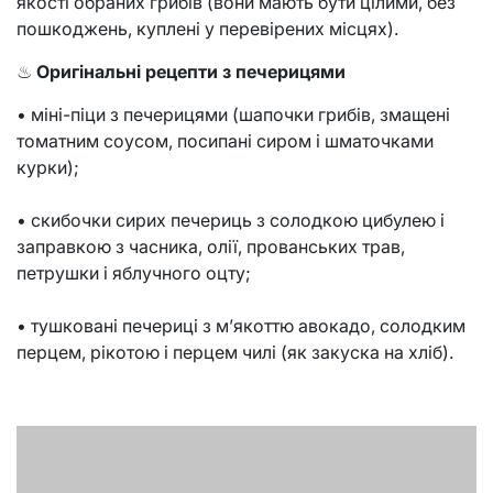
якості обраних грибів (вони мають бути цілими, без
пошкоджень, куплені у перевірених місцях).
♨
Оригінальні рецепти з печерицями
• міні-піци з печерицями (шапочки грибів, змащені
томатним соусом, посипані сиром і шматочками
курки);
• скибочки сирих печериць з солодкою цибулею і
заправкою з часника, олії, прованських трав,
петрушки і яблучного оцту;
• тушковані печериці з м’якоттю авокадо, солодким
перцем, рікотою і перцем чилі (як закуска на хліб).