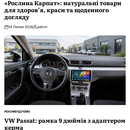
У
«Рослина Карпат»: натуральні товари
для здоров’я, краси та щоденного
догляду
14 Липня 2026
admin
Опубліковано
РЕКОМЕНДУЄМО
ОПУБЛІКУВАТИ
У
VW Passat: рамка 9 дюймів з адаптером
керма