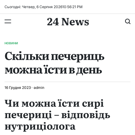
Перейти
Сьогодні: Четвер, 6 Серпня 2026
10
:
56
:
22
PM
до
24 News
вмісту
НОВИНИ
ОПУБЛІКУВАТИ
Скільки печериць
У
можна їсти в день
16 Грудня 2023
admin
Чи можна їсти сирі
печериці – відповідь
нутриціолога