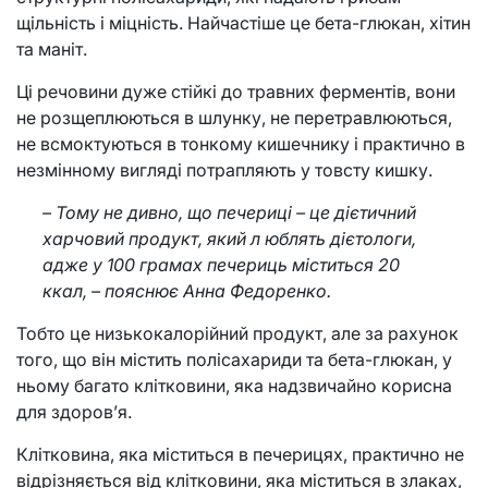
щільність і міцність. Найчастіше це бета-глюкан, хітин
та маніт.
Ці речовини дуже стійкі до травних ферментів, вони
не розщеплюються в шлунку, не перетравлюються,
не всмоктуються в тонкому кишечнику і практично в
незмінному вигляді потрапляють у товсту кишку.
– Тому не дивно, що печериці – це дієтичний
харчовий продукт, який л юблять дієтологи,
адже у 100 грамах печериць міститься 20
ккал, – пояснює Анна Федоренко.
Тобто це низькокалорійний продукт, але за рахунок
того, що він містить полісахариди та бета-глюкан, у
ньому багато клітковини, яка надзвичайно корисна
для здоров’я.
Клітковина, яка міститься в печерицях, практично не
відрізняється від клітковини, яка міститься в злаках,