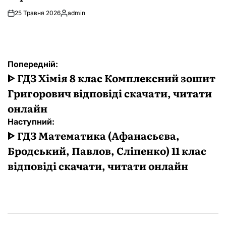
25 Травня 2026
admin
Опубліковано
Навігація
Попередній:
записів
ᐈ ГДЗ Хімія 8 клас Комплексний зошит
Григорович відповіді скачати, читати
онлайн
Наступний:
ᐈ ГДЗ Математика (Афанасьєва,
Бродський, Павлов, Сліпенко) 11 клас
відповіді скачати, читати онлайн