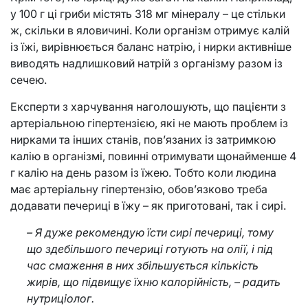
у 100 г ці гриби містять 318 мг мінералу – це стільки
ж, скільки в яловичині. Коли організм отримує калій
із їжі, вирівнюється баланс натрію, і нирки активніше
виводять надлишковий натрій з організму разом із
сечею.
Експерти з харчування наголошують, що пацієнти з
артеріальною гіпертензією, які не мають проблем із
нирками та інших станів, пов’язаних із затримкою
калію в організмі, повинні отримувати щонайменше 4
г калію на день разом із їжею. Тобто коли людина
має артеріальну гіпертензію, обов’язково треба
додавати печериці в їжу – як приготовані, так і сирі.
– Я дуже рекомендую їсти сирі печериці, тому
що здебільшого печериці готують на олії, і під
час смаження в них збільшується кількість
жирів, що підвищує їхню калорійність, – радить
нутриціолог.