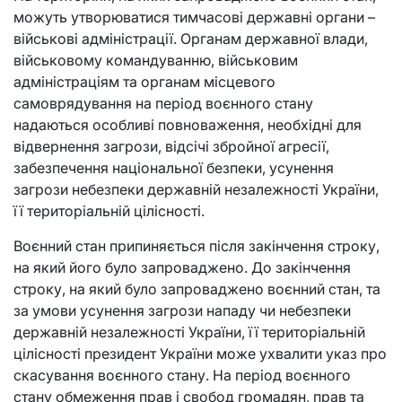
можуть утворюватися тимчасові державні органи –
військові адміністрації. Органам державної влади,
військовому командуванню, військовим
адміністраціям та органам місцевого
самоврядування на період воєнного стану
надаються особливі повноваження, необхідні для
відвернення загрози, відсічі збройної агресії,
забезпечення національної безпеки, усунення
загрози небезпеки державній незалежності України,
її територіальній цілісності.
Воєнний стан припиняється після закінчення строку,
на який його було запроваджено. До закінчення
строку, на який було запроваджено воєнний стан, та
за умови усунення загрози нападу чи небезпеки
державній незалежності України, її територіальній
цілісності президент України може ухвалити указ про
скасування воєнного стану. На період воєнного
стану обмеження прав і свобод громадян, прав та