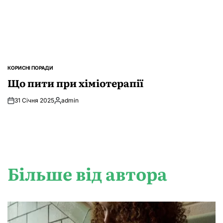
КОРИСНІ ПОРАДИ
ОПУБЛІКУВАТИ
У
Що пити при хіміотерапії
31 Січня 2025
admin
Опубліковано
Більше від автора