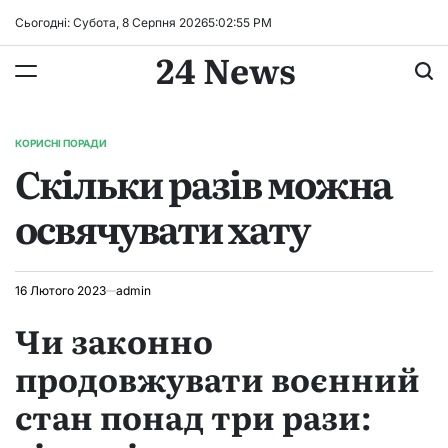
Перейти
Сьогодні: Субота, 8 Серпня 2026
5
:
02
:
56
PM
до
24 News
вмісту
КОРИСНІ ПОРАДИ
ОПУБЛІКУВАТИ
Скільки разів можна
У
освячувати хату
16 Лютого 2023
admin
Чи законно
продовжувати воєнний
стан понад три рази: