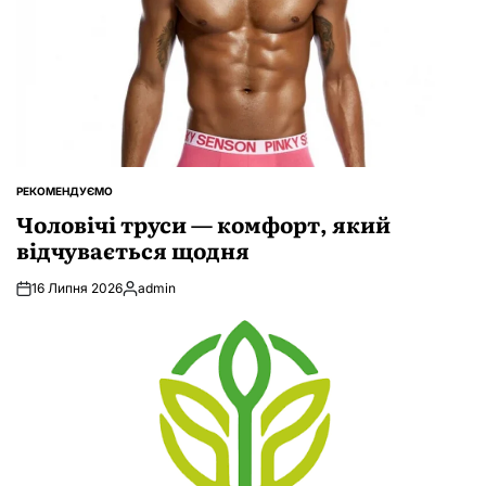
РЕКОМЕНДУЄМО
ОПУБЛІКУВАТИ
У
Чоловічі труси — комфорт, який
відчувається щодня
16 Липня 2026
admin
Опубліковано