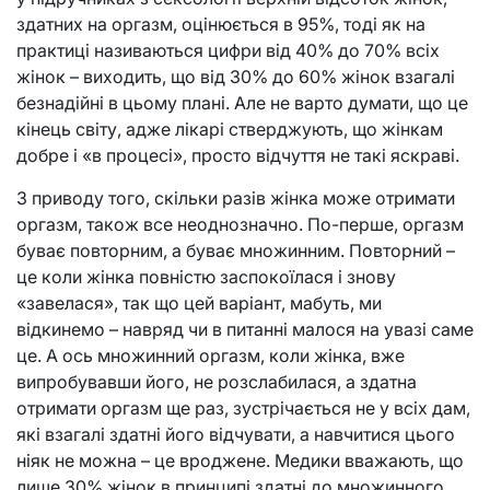
здатних на оргазм, оцінюється в 95%, тоді як на
практиці називаються цифри від 40% до 70% всіх
жінок – виходить, що від 30% до 60% жінок взагалі
безнадійні в цьому плані. Але не варто думати, що це
кінець світу, адже лікарі стверджують, що жінкам
добре і «в процесі», просто відчуття не такі яскраві.
З приводу того, скільки разів жінка може отримати
оргазм, також все неоднозначно. По-перше, оргазм
буває повторним, а буває множинним. Повторний –
це коли жінка повністю заспокоїлася і знову
«завелася», так що цей варіант, мабуть, ми
відкинемо – навряд чи в питанні малося на увазі саме
це. А ось множинний оргазм, коли жінка, вже
випробувавши його, не розслабилася, а здатна
отримати оргазм ще раз, зустрічається не у всіх дам,
які взагалі здатні його відчувати, а навчитися цього
ніяк не можна – це вроджене. Медики вважають, що
лише 30% жінок в принципі здатні до множинного