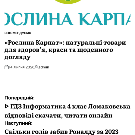
РЕКОМЕНДУЄМО
ОПУБЛІКУВАТИ
У
«Рослина Карпат»: натуральні товари
для здоров’я, краси та щоденного
догляду
14 Липня 2026
admin
Опубліковано
Навігація
Попередній:
записів
ᐈ ГДЗ Інформатика 4 клас Ломаковська
відповіді скачати, читати онлайн
Наступний:
Скільки голів забив Роналду за 2023