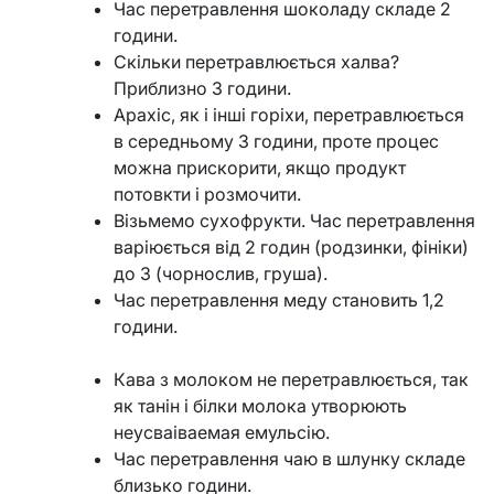
Час перетравлення шоколаду складе 2
години.
Скільки перетравлюється халва?
Приблизно 3 години.
Арахіс, як і інші горіхи, перетравлюється
в середньому 3 години, проте процес
можна прискорити, якщо продукт
потовкти і розмочити.
Візьмемо сухофрукти. Час перетравлення
варіюється від 2 годин (родзинки, фініки)
до 3 (чорнослив, груша).
Час перетравлення меду становить 1,2
години.
Кава з молоком не перетравлюється, так
як танін і білки молока утворюють
неусваіваемая емульсію.
Час перетравлення чаю в шлунку складе
близько години.