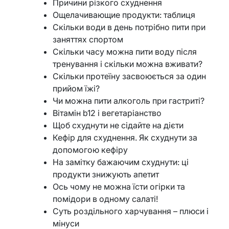
Причини різкого схуднення
Ощелачивающие продукти: таблиця
Скільки води в день потрібно пити при
заняттях спортом
Скільки часу можна пити воду після
тренування і скільки можна вживати?
Скільки протеїну засвоюється за один
прийом їжі?
Чи можна пити алкоголь при гастриті?
Вітамін b12 і вегетаріанство
Щоб схуднути не сідайте на дієти
Кефір для схуднення. Як схуднути за
допомогою кефіру
На замітку бажаючим схуднути: ці
продукти знижують апетит
Ось чому не можна їсти огірки та
помідори в одному салаті!
Суть роздільного харчування – плюси і
мінуси