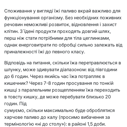
Споживання у вигляді їжі паливо вкрай важливо для
функціонування організму. Без необхідних поживних
речовин неможливі розвиток, відновлення і захист
клітин. З`їдені продукти проходять довгий шлях,
перш ніж стати потрібними для тіла цеглинками,
однак енерговитрати по обробці сильно залежать від
приналежності їжі до певного класу.
Відповідь на питання, скільки їжа перетравлюється в
шлунку, може здивувати діапазоном: від півгодини
до 6 годин. Через якийсь час їжа потрапляє в
кишечник? Через 7-8 годин просування по тонкій
кишці з паралельним розщепленням їжа переходить
в товсту кишку, де може перебувати близько 20
годин. Під
сумуємо, скільки максимально буде оброблятися
харчове паливо до калу (просимо вибачення за
термінологію «ні до столу»): в районі 1,5 доби.