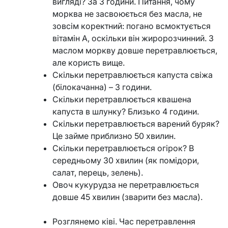
вигляді? За 3 години. Питання, чому
морква не засвоюється без масла, не
зовсім коректний: погано всмоктується
вітамін А, оскільки він жиророзчинний. З
маслом моркву довше перетравлюється,
але користь вище.
Скільки перетравлюється капуста свіжа
(білокачанна) – 3 години.
Скільки перетравлюється квашена
капуста в шлунку? Близько 4 години.
Скільки перетравлюється варений буряк?
Це займе приблизно 50 хвилин.
Скільки перетравлюється огірок? В
середньому 30 хвилин (як помідори,
салат, перець, зелень).
Овоч кукурудза не перетравлюється
довше 45 хвилин (зварити без масла).
Розглянемо ківі. Час перетравлення