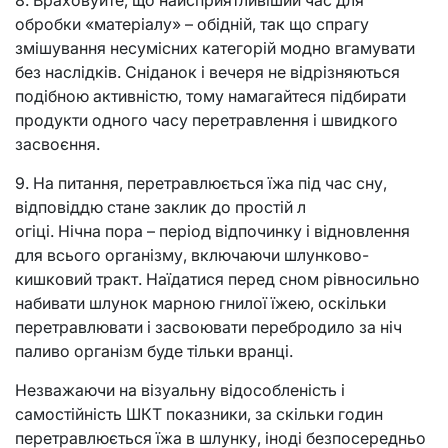
обробки «матеріалу» – обідній, так що спрагу
змішування несумісних категорій модно вгамувати
без наслідків. Сніданок і вечеря не відрізняються
подібною активністю, тому намагайтеся підбирати
продукти одного часу перетравлення і швидкого
засвоєння.
9. На питання, перетравлюється їжа під час сну,
відповіддю стане заклик до простій л
огіці. Нічна пора – період відпочинку і відновлення
для всього організму, включаючи шлунково-
кишковий тракт. Наїдатися перед сном рівносильно
набивати шлунок марною гнилої їжею, оскільки
перетравлювати і засвоювати перебродило за ніч
паливо організм буде тільки вранці.
Незважаючи на візуальну відособленість і
самостійність ШКТ показники, за скільки годин
перетравлюється їжа в шлунку, іноді безпосередньо