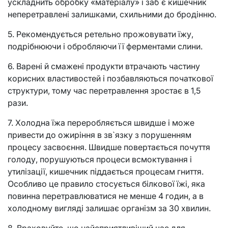
ускладнить обробку «матеріалу» і заб`є кишечник
неперетравлені залишками, схильними до бродінню.
5. Рекомендується ретельно прожовувати їжу,
подрібнюючи і обробляючи її ферментами слини.
6. Варені й смажені продукти втрачають частину
корисних властивостей і позбавляються початкової
структури, тому час перетравлення зростає в 1,5
рази.
7. Холодна їжа переробляється швидше і може
привести до ожиріння в зв`язку з порушенням
процесу засвоєння. Швидше повертається почуття
голоду, порушуються процеси всмоктування і
утилізації, кишечник піддається процесам гниття.
Особливо це правило стосується білкової їжі, яка
повинна перетравлюватися не менше 4 годин, а в
холодному вигляді залишає організм за 30 хвилин.
8. Враховуйте, що найсприятливіший час для