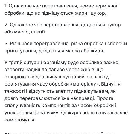
1. Однакове час перетравлення, немає термічної
обробки, що не підмішуються жири і цукор.
2. Однакове час перетравлення, додається цукор
або масло, спеції.
3. Різні часи перетравлення, різна обробка і способи
приготування, додаються масла або жири.
У третій ситуації організму буде особливо важко
засвоїти надійшло паливо через жирів, що
створюють відразливу шлунковий сік плівку, і
розтягування часу обробки «матеріалу». Відчуття
тяжкості і відсутність апетиту підкажуть вам, як
довго перетравлюється їжа насправді. Проста
сполучуваність компонентів за часом обробки і
упокорення фанатизму від жирів поліпшать загальне
самопочуття.