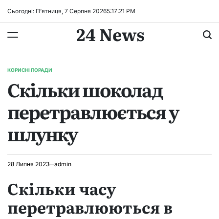
Перейти
Сьогодні: П’ятниця, 7 Серпня 2026
5
:
17
:
22
PM
до
24 News
вмісту
КОРИСНІ ПОРАДИ
ОПУБЛІКУВАТИ
Скільки шоколад
У
перетравлюється у
шлунку
28 Липня 2023
admin
Скільки часу
перетравлюються в