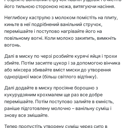
його тильною стороною ножа, витягуючи насіння.
Неглибоку каструлю з молоком помістіть на плиту,
киньте в неї подрібнений ванільний стручок,
перемішайте і поступово нагрівайте його на
повільному вогні. Коли молоко закипить, вимкніть
вогонь.
Далі в миску по черзі розбийте курячі яйця і трохи
збийте. Потім засипте цукор і за допомогою вінчика
або міксера збивайте вміст миски до утворення
однорідної маси (більш світлого відтінку).
Далі додайте в миску просіяне борошно з
кукурудзяним крохмалем ще раз все добре
перемішайте. Потім поступово залийте в ємність,
раніше підготовлену молочно – ванільну суміш і
знову все змішайте.
Тепер пропустіть утворену суміш через сито в