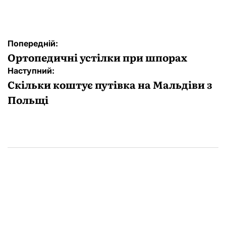
Навігація
Попередній:
записів
Ортопедичні устілки при шпорах
Наступний:
Скільки коштує путівка на Мальдіви з
Польщі