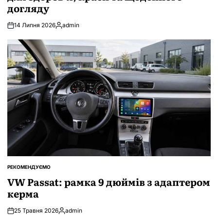
догляду
14 Липня 2026
admin
Опубліковано
РЕКОМЕНДУЄМО
ОПУБЛІКУВАТИ
У
VW Passat: рамка 9 дюймів з адаптером
керма
25 Травня 2026
admin
Опубліковано