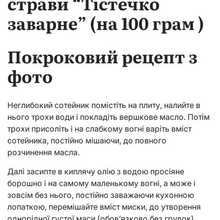
страви “Тістечко
заварне” (на 100 грам )
Покроковий рецепт з
фото
Неглибокий сотейник помістіть на плиту, налийте в
нього трохи води і покладіть вершкове масло. Потім
трохи присоліть і на слабкому вогні варіть вміст
сотейника, постійно мішаючи, до повного
розчинення масла.
Далі засипте в киплячу олію з водою просіяне
борошно і на самому маленькому вогні, а може і
зовсім без нього, постійно заважаючи кухонною
лопаткою, перемішайте вміст миски, до утворення
однорідної густої маси (обов’язково без грудок).