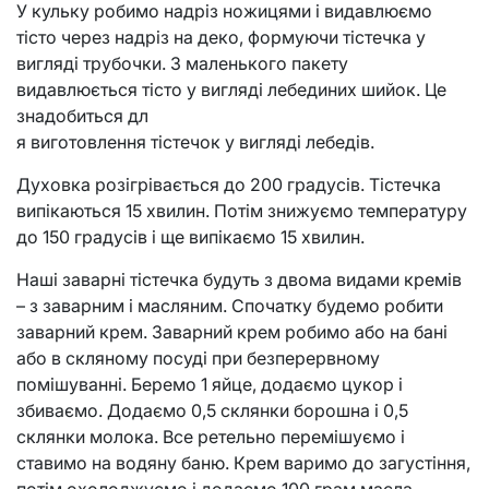
У кульку робимо надріз ножицями і видавлюємо
тісто через надріз на деко, формуючи тістечка у
вигляді трубочки. З маленького пакету
видавлюється тісто у вигляді лебединих шийок. Це
знадобиться дл
я виготовлення тістечок у вигляді лебедів.
Духовка розігрівається до 200 градусів. Тістечка
випікаються 15 хвилин. Потім знижуємо температуру
до 150 градусів і ще випікаємо 15 хвилин.
Наші заварні тістечка будуть з двома видами кремів
– з заварним і масляним. Спочатку будемо робити
заварний крем. Заварний крем робимо або на бані
або в скляному посуді при безперервному
помішуванні. Беремо 1 яйце, додаємо цукор і
збиваємо. Додаємо 0,5 склянки борошна і 0,5
склянки молока. Все ретельно перемішуємо і
ставимо на водяну баню. Крем варимо до загустіння,