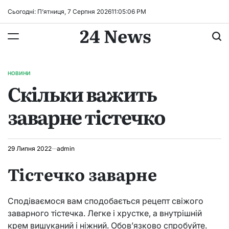
Перейти
Сьогодні: П’ятниця, 7 Серпня 2026
11
:
05
:
07
PM
до
24 News
вмісту
НОВИНИ
ОПУБЛІКУВАТИ
Скільки важить
У
заварне тістечко
29 Липня 2022
admin
Тістечко заварне
Сподіваємося вам сподобається рецепт свіжого
заварного тістечка. Легке і хрустке, а внутрішній
крем вишуканий і ніжний. Обов’язково спробуйте.