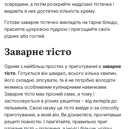
зсередини, а потім розкрийте надрізані тістечка і
видавіть в них достатню кількість крему.
Готове заварне тістечко викладіть на гарне блюдо,
присипте цукровою пудрою і пригощайте своїх
рідних або гостей.
Заварне тісто
Одним з найбільш простих у приготуванні є
заварне
тісто
. Готується він швидко, всього кілька хвилин,
його складно зіпсувати, та й не потрібно володіти
якимись особливими кулінарними навичками.
Заварне тісто має прісний смак, а тому і
застосовується в різних рецептах – від еклерів до
пельменів. Свою назву це тісто вийде з-за способу
приготування, а який він, Ви дізнаєтеся, прочитавши
рецепт повністю. І пам’ятайте, правильно приг
отоване тісто – половина, а іноді і більше, успіху