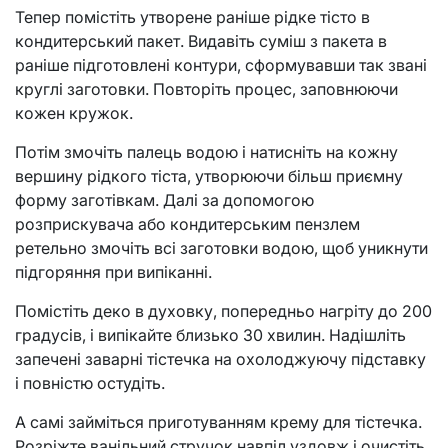
Тепер помістіть утворене раніше рідке тісто в
кондитерський пакет. Видавіть суміш з пакета в
раніше підготовлені контури, сформувавши так звані
круглі заготовки. Повторіть процес, заповнюючи
кожен кружок.
Потім змочіть палець водою і натисніть на кожну
вершину рідкого тіста, утворюючи більш приємну
форму заготівкам. Далі за допомогою
розприскувача або кондитерським пензлем
ретельно змочіть всі заготовки водою, щоб уникнути
підгоряння при випіканні.
Помістіть деко в духовку, попередньо нагріту до 200
градусів, і випікайте близько 30 хвилин. Надішліть
запечені заварні тістечка на охолоджуючу підставку
і повністю остудіть.
А самі займіться приготуванням крему для тістечка.
Розріжте ванільний стручок навпіл уздовж і очистіть