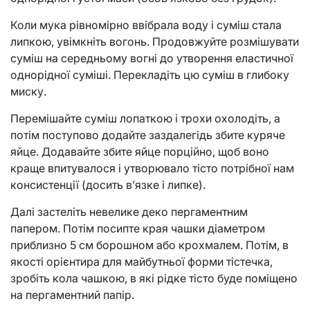
Коли мука рівномірно ввібрала воду і суміш стала
липкою, увімкніть вогонь. Продовжуйте розмішувати
суміш на середньому вогні до утворення еластичної
однорідної суміші. Перекладіть цю суміш в глибоку
миску.
Перемішайте суміш лопаткою і трохи охолодіть, а
потім поступово додайте заздалегідь збите куряче
яйце. Додавайте збите яйце порційно, щоб воно
краще впитувалося і утворювало тісто потрібної нам
консистенції (досить в’язке і липке).
Далі застеліть невелике деко пергаментним
папером. Потім посипте края чашки діаметром
приблизно 5 см борошном або крохмалем. Потім, в
якості орієнтира для майбутньої форми тістечка,
зробіть кола чашкою, в які рідке тісто буде поміщено
на пергаментний папір.