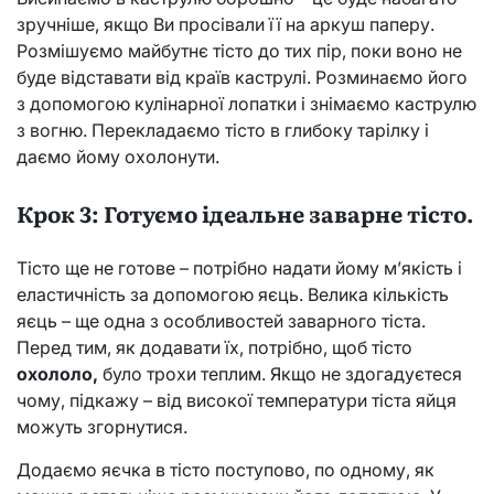
зручніше, якщо Ви просівали її на аркуш паперу.
Розмішуємо майбутнє тісто до тих пір, поки воно не
буде відставати від країв каструлі. Розминаємо його
з допомогою кулінарної лопатки і знімаємо каструлю
з вогню. Перекладаємо тісто в глибоку тарілку і
даємо йому охолонути.
Крок 3: Готуємо ідеальне заварне тісто.
Тісто ще не готове – потрібно надати йому м’якість і
еластичність за допомогою яєць. Велика кількість
яєць – ще одна з особливостей заварного тіста.
Перед тим, як додавати їх, потрібно, щоб тісто
охололо,
було трохи теплим. Якщо не здогадуєтеся
чому, підкажу – від високої температури тіста яйця
можуть згорнутися.
Додаємо яєчка в тісто поступово, по одному, як