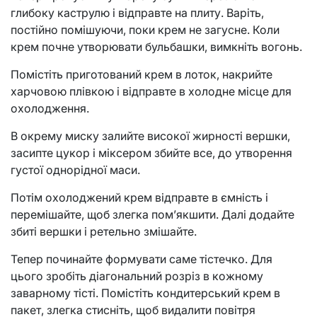
глибоку каструлю і відправте на плиту. Варіть,
постійно помішуючи, поки крем не загусне. Коли
крем почне утворювати бульбашки, вимкніть вогонь.
Помістіть приготований крем в лоток, накрийте
харчовою плівкою і відправте в холодне місце для
охолодження.
В окрему миску залийте високої жирності вершки,
засипте цукор і міксером збийте все, до утворення
густої однорідної маси.
Потім охолоджений крем відправте в ємність і
перемішайте, щоб злегка пом’якшити. Далі додайте
збиті вершки і ретельно змішайте.
Тепер починайте формувати саме тістечко. Для
цього зробіть діагональний розріз в кожному
заварному тісті. Помістіть кондитерський крем в
пакет, злегка стисніть, щоб видалити повітря