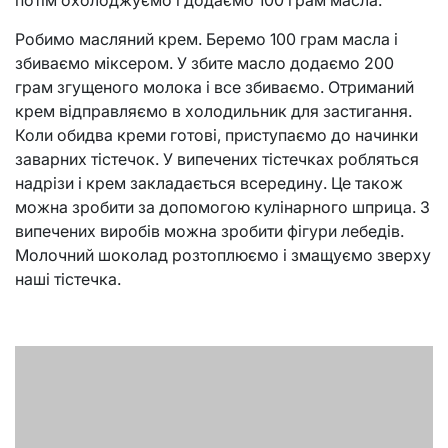
потім охолоджуємо і додаємо 100 грам масла.
Робимо масляний крем. Беремо 100 грам масла і
збиваємо міксером. У збите масло додаємо 200
грам згущеного молока і все збиваємо. Отриманий
крем відправляємо в холодильник для застигання.
Коли обидва креми готові, приступаємо до начинки
заварних тістечок. У випечених тістечках робляться
надрізи і крем закладається всередину. Це також
можна зробити за допомогою кулінарного шприца. З
випечених виробів можна зробити фігури лебедів.
Молочний шоколад розтоплюємо і змащуємо зверху
наші тістечка.