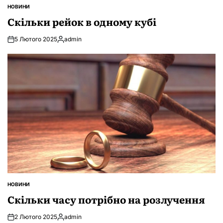
НОВИНИ
ОПУБЛІКУВАТИ
У
Скільки рейок в одному кубі
5 Лютого 2025
admin
Опубліковано
НОВИНИ
ОПУБЛІКУВАТИ
У
Скільки часу потрібно на розлучення
2 Лютого 2025
admin
Опубліковано