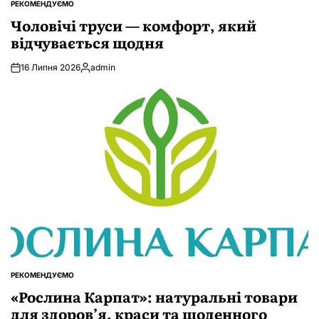
РЕКОМЕНДУЄМО
ОПУБЛІКУВАТИ
У
Чоловічі труси — комфорт, який
відчувається щодня
16 Липня 2026
admin
Опубліковано
РЕКОМЕНДУЄМО
ОПУБЛІКУВАТИ
У
«Рослина Карпат»: натуральні товари
для здоров’я, краси та щоденного