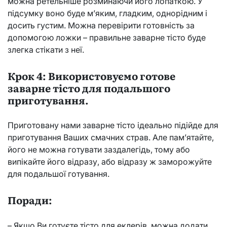
можна ретельніше розминаючи його лопаткою. У
підсумку воно буде м’яким, гладким, однорідним і
досить густим. Можна перевірити готовність за
допомогою ложки – правильне заварне тісто буде
злегка стікати з неї.
Крок 4: Використовуємо готове
заварне тісто для подальшого
приготування.
Приготовану нами заварне тісто ідеально підійде для
приготування Ваших смачних страв. Але пам’ятайте,
його не можна готувати заздалегідь, тому або
випікайте його відразу, або відразу ж заморожуйте
для подальшої готування.
Поради:
– Якщо Ви готуєте тісто для еклерів, можна додати