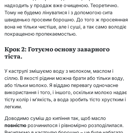
надходить у продаж вже очищеною. Теоретично.
Тому не будемо лінуватися і з допомогою сита
швиденько просеим борошно. До того ж просеянная
вона не тільки чистіше, але і суші, а так само володіє
покращеною пропекаемостью.
Крок 2: Готуємо основу заварного
тіста.
У каструлі змішуємо воду з молоком, маслом і
сіллю. В якості рідини можна брати або тільки воду,
або тільки молоко. Я віддаю перевагу одночасне
використання і того, і іншого, оскільки молоко надає
тісту колір і м’якість, а вода зробить тісто хрустким і
легким.
Доводимо суміш до кипіння так, щоб масло
повністю
розчинилося і рівномірно розподілилася.
Висипаємо в каструлю борошно – це буде набагато