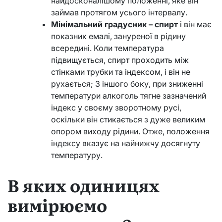
найдосконалішому положенні, яке він
займав протягом усього інтервалу.
Мінімальний градусник – спирт
і він має
показник емалі, зануреної в рідину
всередині. Коли температура
підвищується, спирт проходить між
стінками трубки та індексом, і він не
рухається; З іншого боку, при зниженні
температури алкоголь тягне зазначений
індекс у своєму зворотному русі,
оскільки він стикається з дуже великим
опором виходу рідини. Отже, положення
індексу вказує на найнижчу досягнуту
температуру.
В яких одиницях
вимірюємо