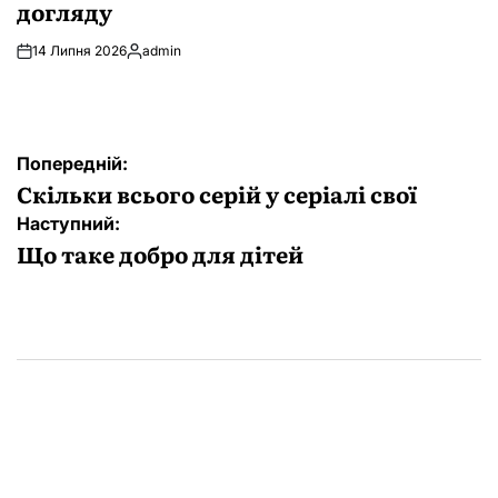
догляду
14 Липня 2026
admin
Опубліковано
Навігація
Попередній:
записів
Скільки всього серій у серіалі свої
Наступний:
Що таке добро для дітей