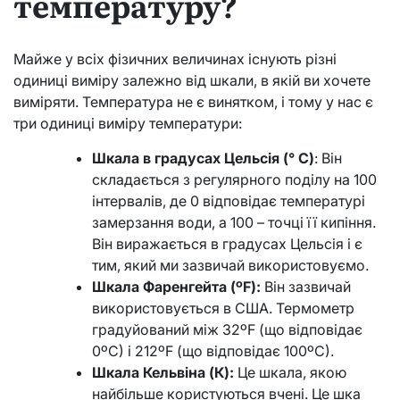
температуру?
Майже у всіх фізичних величинах існують різні
одиниці виміру залежно від шкали, в якій ви хочете
виміряти. Температура не є винятком, і тому у нас є
три одиниці виміру температури:
Шкала в градусах Цельсія (° C)
: Він
складається з регулярного поділу на 100
інтервалів, де 0 відповідає температурі
замерзання води, а 100 – точці її кипіння.
Він виражається в градусах Цельсія і є
тим, який ми зазвичай використовуємо.
Шкала Фаренгейта (ºF):
Він зазвичай
використовується в США. Термометр
градуйований між 32ºF (що відповідає
0ºC) і 212ºF (що відповідає 100ºC).
Шкала Кельвіна (К):
Це шкала, якою
найбільше користуються вчені. Це шка