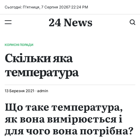
Перейти
Сьогодні: П’ятниця, 7 Серпня 2026
7
:
22
:
25
PM
до
24 News
вмісту
КОРИСНІ ПОРАДИ
ОПУБЛІКУВАТИ
Скільки яка
У
температура
13 Березня 2021
admin
Що таке температура,
як вона вимірюється і
для чого вона потрібна?