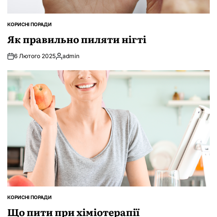
КОРИСНІ ПОРАДИ
ОПУБЛІКУВАТИ
У
Як правильно пиляти нігті
6 Лютого 2025
admin
Опубліковано
КОРИСНІ ПОРАДИ
ОПУБЛІКУВАТИ
У
Що пити при хіміотерапії