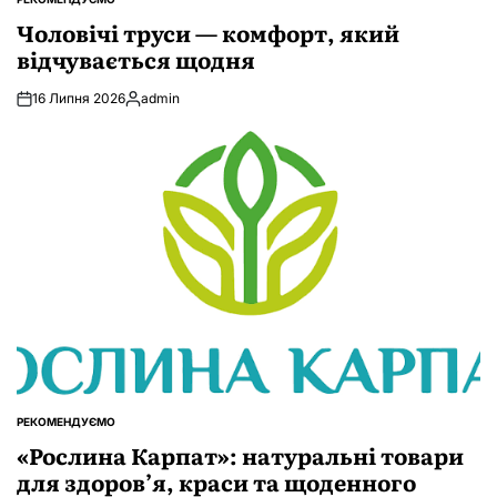
ОПУБЛІКУВАТИ
У
Чоловічі труси — комфорт, який
відчувається щодня
16 Липня 2026
admin
Опубліковано
РЕКОМЕНДУЄМО
ОПУБЛІКУВАТИ
У
«Рослина Карпат»: натуральні товари
для здоров’я, краси та щоденного