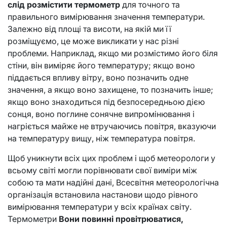
слід розмістити термометр
для точного та
правильного вимірювання значення температури.
Залежно від площі та висоти, на якій ми її
розміщуємо, це може викликати у нас різні
проблеми. Наприклад, якщо ми розмістимо його біля
стіни, він виміряє його температуру; якщо воно
піддається впливу вітру, воно позначить одне
значення, а якщо воно захищене, то позначить інше;
якщо воно знаходиться під безпосередньою дією
сонця, воно поглине сонячне випромінювання і
нагріється майже не втручаючись повітря, вказуючи
на температуру вищу, ніж температура повітря.
Щоб уникнути всіх цих проблем і щоб метеорологи у
всьому світі могли порівнювати свої виміри між
собою та мати надійні дані, Всесвітня метеорологічна
організація встановила настанови щодо рівного
вимірювання температури у всіх країнах світу.
Термометри
Вони повинні провітрюватися,