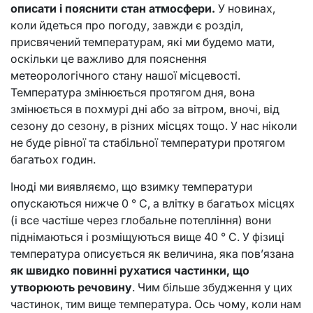
описати і пояснити стан атмосфери.
У новинах,
коли йдеться про погоду, завжди є розділ,
присвячений температурам, які ми будемо мати,
оскільки це важливо для пояснення
метеорологічного стану нашої місцевості.
Температура змінюється протягом дня, вона
змінюється в похмурі дні або за вітром, вночі, від
сезону до сезону, в різних місцях тощо. У нас ніколи
не буде рівної та стабільної температури протягом
багатьох годин.
Іноді ми виявляємо, що взимку температури
опускаються нижче 0 ° C, а влітку в багатьох місцях
(і все частіше через глобальне потепління) вони
піднімаються і розміщуються вище 40 ° C. У фізиці
температура описується як величина, яка пов’язана
як швидко повинні рухатися частинки, що
утворюють речовину
. Чим більше збудження у цих
частинок, тим вище температура. Ось чому, коли нам