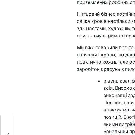
приземлених робочих сп
Нігтьовий бізнес постій
свіжа кров в настільки 
здібностями, художнім т
при цьому отримати непо
Ми вже говорили про те,
навчальні курси, що даю
практично кожна, але ос
заробіток красунь з пил
рівень квалі
всіх. Високок
виконавці за
Постійні навч
а також мільй
позицій. Б’ют
якими потрібн
Банальний пр