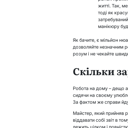
житті. Так, м
тоді як красу
затребуваний
манікюру буд
Як бачите, є мільйон ню
дозволяйте незначним р
розум і не чекайте швидк
Скільки з
Робота на дому – дещо а
сидячи на своєму улюбле
За фактом же справи йду
Майстер, який прийняв 
віддавати собі звіт в то
лежить цілком і повністю