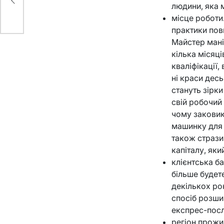
людини, яка 
місце роботи
практики пови
Майстер мані
кілька місяц
кваліфікації
ні краси десь 
стануть зірки
свій робочий 
чому заковик
машинку для 
також стрази
капіталу, як
клієнтська ба
більше будет
декількох рок
спосіб розши
експрес-посл
регіон прожив