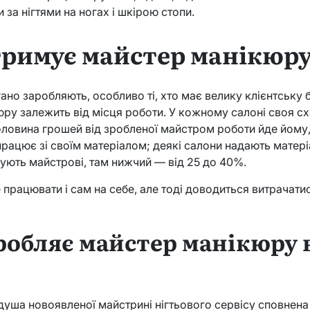
 за нігтями на ногах і шкірою стопи.
тримує майстер манікюр
но заробляють, особливо ті, хто має велику клієнтську б
ру залежить від місця роботи. У кожному салоні своя схем
оловина грошей від зробленої майстром роботи йде йому,
рацює зі своїм матеріалом; деякі салони надають матеріа
ують майстрові, там нижчий — від 25 до 40%.
працювати і сам на себе, але тоді доводиться витрачати
робляє майстер манікюру в
 душа новоявленої майстрині нігтьового сервісу сповнена