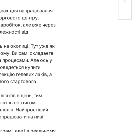
ло
адках для напрацювання
торгового центру.
аробіток, але вже через
лежності від
сь на околиці. Тут уже як
дому. Ви самі складаєте
ма процесами. Але ось у
доведеться купити
екцію гелевих лаків, а
лого стартового
ієнтів в день, тим
ієнтів протягом
салонів. Найпростіший
опрацювати на ниві
грамі, але і в реальному