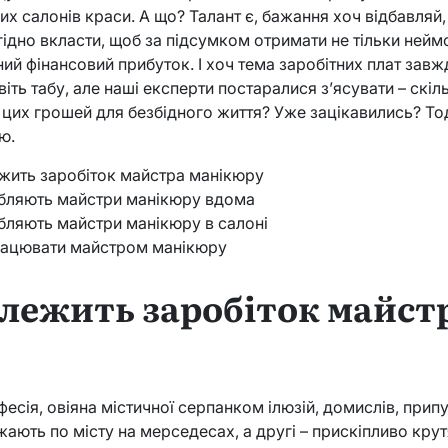
х салонів краси. А що? Талант є, бажання хоч відбавляй
гідно вкласти, щоб за підсумком отримати не тільки ней
ний фінансовий прибуток. І хоч тема заробітних плат зав
віть табу, але наші експерти постаралися з’ясувати – скі
 цих грошей для безбідного життя? Уже зацікавились? Тод
ю.
ежить заробіток майстра манікюру
обляють майстри манікюру вдома
бляють майстри манікюру в салоні
працювати майстром манікюру
алежить заробіток майст
фесія, овіяна містичної серпанком ілюзій, домислів, при
ають по місту на мерседесах, а другі – прискіпливо крут