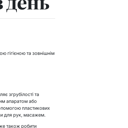
 день
ою гігієною та зовнішнім
ляє згрубілості та
ним апаратом або
допомогою пластикових
и для рук, масажем.
оже також робити