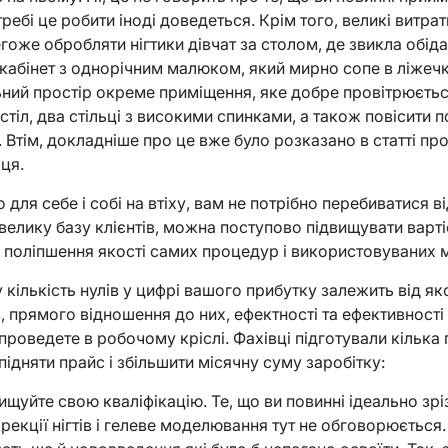
требі це робити іноді доведеться. Крім того, великі витрати
оже обробляти нігтики дівчат за столом, де звикла обідати
кабінет з однорічним малюком, який мирно сопе в ліжечку
ьний простір окреме приміщення, яке добре провітрюється
стіл, два стільці з високими спинками, а також повісити
. Втім, докладніше про це вже було розказано в статті п
ця.
для себе і собі на втіху, вам не потрібно перебиватися в
елику базу клієнтів, можна поступово підвищувати вартіс
поліпшення якості самих процедур і використовуваних м
кількість нулів у цифрі вашого прибутку залежить від як
, прямого відношення до них, ефектності та ефективності
проведете в робочому кріслі. Фахівці підготували кілька 
ідняти прайс і збільшити місячну суму заробітку:
ищуйте свою кваліфікацію. Те, що ви повинні ідеально зр
рекції нігтів і гелеве моделювання тут не обговорюється.