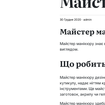
Майст
30 Грудня 2020
admin
Майстер м
Майстер манікюру знає в
виглядом.
Що робить
Майстер манікюру дезінфі
кутикулу, надає нігтям 
інструментами. Ще майс
заготовок, акрилу чи г
Майстер манікюру здебі