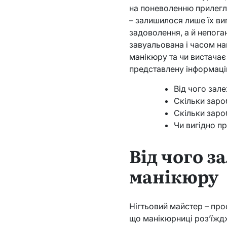
на поневоленню прилегли
– залишилося лише їх ви
задоволення, а й непога
завуальована і часом на
манікюру та чи вистачає
представлену інформаці
Від чого зал
Скільки зар
Скільки заро
Чи вигідно 
Від чого з
манікюру
Нігтьовий майстер – про
що манікюрниці роз’їждж