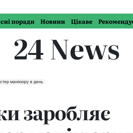
сні поради
Новини
Цікаве
Рекоменду
24 News
стер манікюру в день
ки заробляє