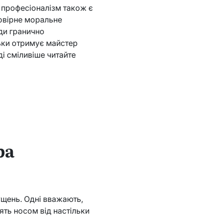
, професіоналізм також є
мовірне моральне
жди гранично
льки отримує майстер
і сміливіше читайте
ра
пущень. Одні вважають,
ять носом від настільки