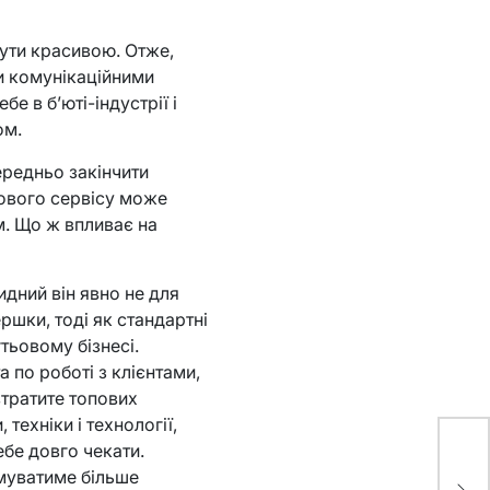
бути красивою. Отже,
ми комунікаційними
 в б’юті-індустрії і
ом.
ередньо закінчити
ьового сервісу може
м. Що ж впливає на
идний він явно не для
ршки, тоді як стандартні
тьовому бізнесі.
а по роботі з клієнтами,
втратите топових
 техніки і технології,
ебе довго чекати.
Ск
муватиме більше