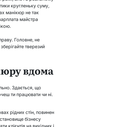
ігтики кругленьку суму,
лах манікюр не так
 зарплата майстра
ікою.
праву. Головне, не
зберігайте тверезий
кюру вдома
льно. Здається, що
чеш ти працювати чи ні.
ах рідних стін, повинен
е становище бізнесу
ти клієнтів на вихідних і