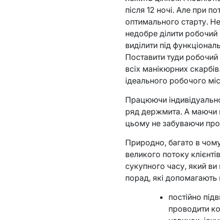
після 12 ночі. Але при по
оптимального старту. Нег
недобре ділити робочий 
виділити під функціонал
Поставити туди робочий 
всіх манікюрних скарбів
ідеального робочого міс
Працюючи індивідуально 
ряд держмита. А маючи в
цьому не забуваючи про 
Природно, багато в чому 
великого потоку клієнтів
сукупного часу, який ви 
порад, які допомагають п
постійно підв
проводити ко