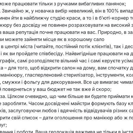
може працювати тільки з ручками вибагливих панянок;
. Звичайно ж, у новачка вибір невеликий, він в 100% вип
нен йти в найближчу студію краси, а то і в б’юті-корнер 
кюру без досвіду не повинен розраховувати на високий з
ів ваша репутація почне працювати на вас. Природно, в за
, ви можете зайняти місце як в хорошому сало
в центрі міста (читайте, постійний потік клієнтів), так і де
 і як ви пройдете співбесіду. Найвигідніше працювати на 
графік, самі розподіляєте вільний час і самі керуєте усі
а – для того, щоб відкрити салон на дому, вам спочатку 
манікюру, гласперленовий стерилізатор, інструменти, кол
, смужки і фольгу для декорування. Все це вимагає чима
ий повернеться у ваш бюджет не так вже й скоро;
за. Цілком очевидно, що чим більше ви будете приймати кл
е заробляти. Часом досвідчені майстри формують базу кл
ів, заслуговуючи любов і вдячність відвідувачів різних 
рити свій список – дати оголошення про манікюр або ж п
уг;
ання і роботи. Ваша геолокація важлива не тільки в інста