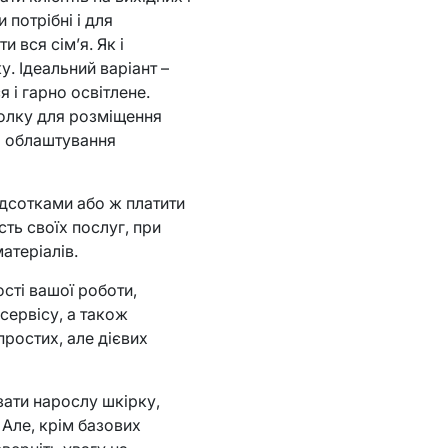
 потрібні і для
 вся сім’я. Як і
. Ідеальний варіант –
 і гарно освітлене.
 полку для розміщення
ро облаштування
ідсотками або ж платити
ть своїх послуг, при
атеріалів.
ості вашої роботи,
 сервісу, а також
простих, але дієвих
ізати нарослу шкірку,
 Але, крім базових