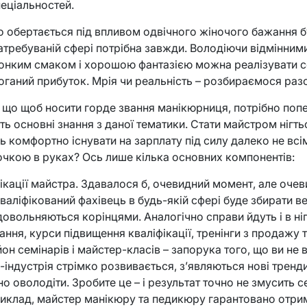
еціальностей.
но обертається під впливом одвічного жіночого бажання 
затребуваній сфері потрібна завжди. Володіючи відмінни
онким смаком і хорошою фантазією можна реалізувати себе
ганий прибуток. Мрія чи реальність – розбираємося раз
 що щоб носити горде звання манікюрниця, потрібно поп
ть основні знання з даної тематики. Стати майстром нігт
ь комфортно існувати на зарплату під силу далеко не всі
очкою в руках? Ось лише кілька основних компонентів:
фікації майстра. Здавалося б, очевидний момент, але очев
валіфікований фахівець в будь-якій сфері буде збирати ве
довольняються корінцями. Аналогічно справи йдуть і в ніг
ання, курси підвищення кваліфікації, тренінги з продажу т
он семінарів і майстер-класів – запорука того, що ви не 
і-індустрія стрімко розвивається, з’являються нові тренди,
о оволодіти. Зробите це – і результат точно не змусить с
иклад, майстер манікюру та педикюру гарантовано отри