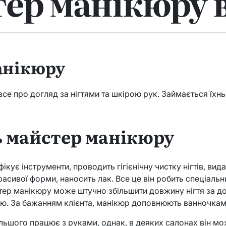
ер манікюру в
анікюру
се про догляд за нігтями та шкірою рук. Займається їхнь
 майстер манікюру
кує інструменти, проводить гігієнічну чистку нігтів, вида
красивої форми, наносить лак. Все це він робить спеціаль
тер манікюру може штучно збільшити довжину нігтя за 
елю. За бажанням клієнта, манікюр доповнюють ванночкам
льшого працює з руками, однак, в деяких салонах він м