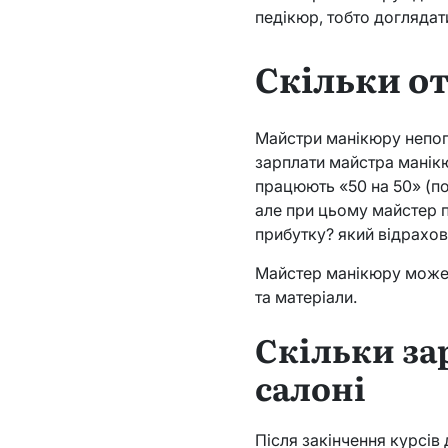
педікюр, тобто доглядати
Скільки о
Майстри манікюру непога
зарплати майстра манікю
працюють «50 на 50» (п
але при цьому майстер п
прибутку? який відрахов
Майстер манікюру може 
та матеріали.
Скільки за
салоні
Після закінчення курсів