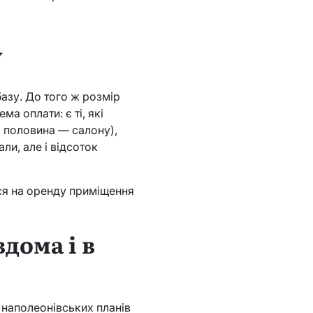
у
азу. До того ж розмір
а оплати: є ті, які
 половина — салону),
ли, але і відсоток
ся на оренду приміщення
дома і в
 наполеонівських планів