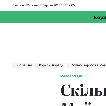
Перейти
Сьогодні: П’ятниця, 7 Серпня 2026
8
:
33
:
50
PM
до
вмісту
Кори
Домашня
Корисні поради
Скільки заробляє Май
КОРИСНІ ПОРАДИ
ОПУБЛІКУВАТИ
Скіль
У