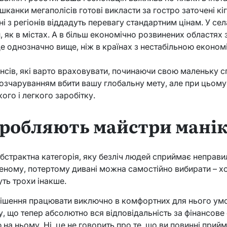
ешканки мегаполісів готові викласти за гостро заточені к
ні з регіонів віддадуть перевагу стандартним цінам. У се
, як в містах. А в більш економічно розвинених областях
е однозначно вище, ніж в країнах з нестабільною економ
ансів, які варто враховувати, починаючи свою маленьку с
озчаруванням вбити вашу глобальну мету, але при цьому 
ого і легкого заробітку.
аробляють майстри мані
бстрактна категорія, яку безліч людей сприймає неправи
ному, потертому дивані можна самостійно вибирати – хо
ть трохи інакше.
рішення працювати виключно в комфортних для нього умов
му, що тепер абсолютно вся відповідальність за фінансов
 на ньому. Ні, це не говорить про те, що ви повинні прийма